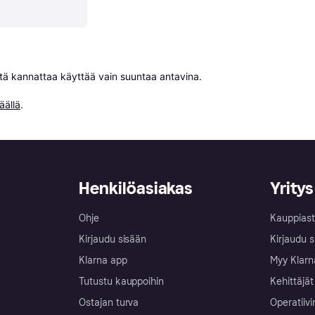
niitä kannattaa käyttää vain suuntaa antavina.

äällä
.
Henkilöasiakas
Yritys
Ohje
Kauppiast
Kirjaudu sisään
Kirjaudu s
Klarna app
Myy Klarn
Tutustu kauppoihin
Kehittäjät
Ostajan turva
Operatiivi