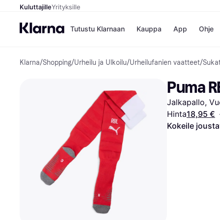
Kuluttajille
Yrityksille
Tutustu Klarnaan
Kauppa
App
Ohje
Klarna
/
Shopping
/
Urheilu ja Ulkoilu
/
Urheilufanien vaatteet
/
Suka
Kaupat
Ma
Booking.
Mak
Puma RB
Gigantti
Mak
H&M
Mak
Jalkapallo, V
Peten Koi
kul
Wolt
Mak
Hinta
18,95 €
Rah
Kokeile joust
Mob
Kauppahakem