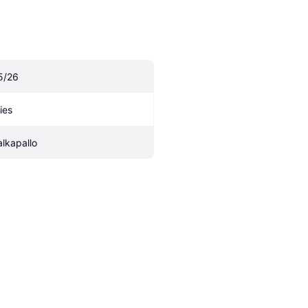
5/26
ies
alkapallo