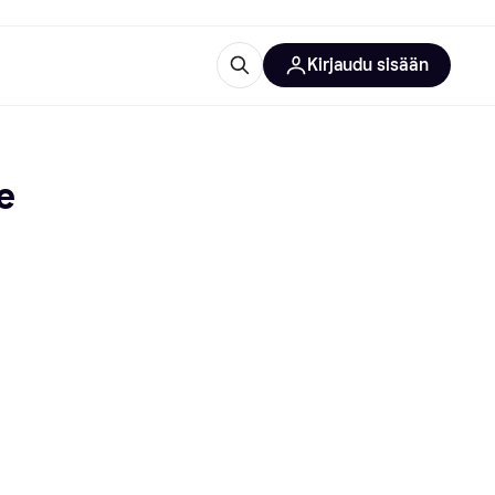
Kirjaudu sisään
totarvikkeet
rna?
e
 kategoriat