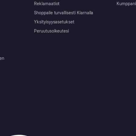
Reklamaatiot
Kumppanit 
Shoppaile turvallisesti Klarnalla
Yksityisyysasetukset
Peruutusoikeutesi
ten