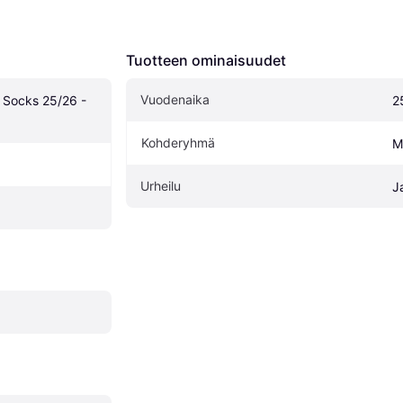
Tuotteen ominaisuudet
Vuodenaika
Socks 25/26 - 
2
Kohderyhmä
M
Urheilu
J