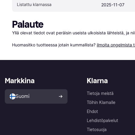
Listattu klarnassa
2025-11-07
Palaute
Yllä olevat tiedot ovat peräisin useista ulkoisista lähteistä, ja 
Huomasitko tuotteessa jotain kummallista? 
ilmoita ongelmista t
Markkina
Klarna
Tietoja meistä
Suomi
Töihin Klarnalle
Ehdot
Lehdistöpalvelut
Tietosuoja