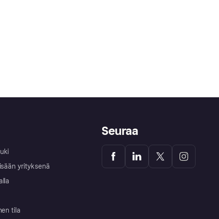
Seuraa
uki
isään yrityksenä
alla
nen tila