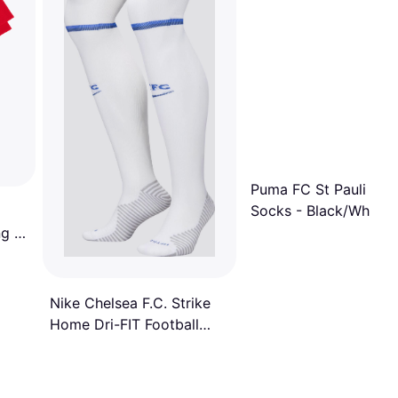
Puma FC St Pauli Clo
Socks - Black/White
g -
Nike Chelsea F.C. Strike
Home Dri-FIT Football
Knee Socks White