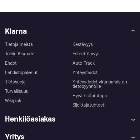
Klarna
Tietoja meistä
Kestävyys
Töihin Klarnalle
Esteettömyys
Ehdot
Auto-Track
Lehdistöpalvelut
Yhteystiedot
Tietosuoja
Yhteystiedot viranomaisten
tietopyynnöille
Turvallisuus
Hyvä hallintotapa
Wikipink
Sijoittajasuhteet
Henkilöasiakas
Ohje
Reklamaatiot
Yritys