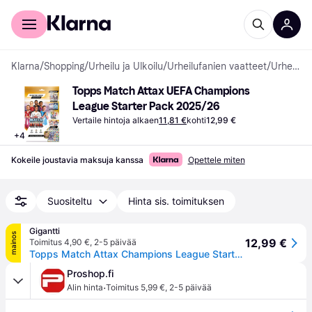
Kuluttajille
Yrityksille
Klarna
/
Shopping
/
Urheilu ja Ulkoilu
/
Urheilufanien vaatteet
/
Urheilufanituotteet
Topps Match Attax UEFA Champions 
League Starter Pack 2025/26
Vertaile hintoja alkaen
11,81 €
kohti
12,99 €
+
4
Kokeile joustavia maksuja kanssa
Opettele miten
Suositeltu
Hinta sis. toimituksen
Gigantti
mainos
12,99 €
Toimitus 4,90 €
,
2-5 päivää
Topps Match Attax Champions League Starter Pack keräilykortit
Proshop.fi
·
Alin hinta
Toimitus 5,99 €
,
2-5 päivää