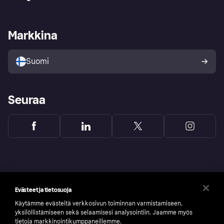
Kirjaudu sisään
Shoppaile turvallisesti Klarnalla
Kauppiastuki
Kehittäjät
Klarna app
Yksityisyysasetukset
Kirjaudu sisään yrityksenä
Operatiivinen tila
Markkina
Tutustu kauppoihin
Peruutusoikeutesi
Myy Klarnalla
Kumppanit ja integraatiot
Ostajan turva
Suomi
Seuraa
Evästeet ja tietosuoja
Käytämme evästeitä verkkosivun toiminnan varmistamiseen,
yksilöllistämiseen sekä selaamisesi analysointiin. Jaamme myös
tietoja markkinointikumppaneillemme.