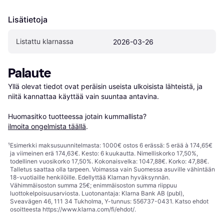
Lisätietoja
Listattu klarnassa
2026-03-26
Palaute
Yllä olevat tiedot ovat peräisin useista ulkoisista lähteistä, ja 
niitä kannattaa käyttää vain suuntaa antavina.

Huomasitko tuotteessa jotain kummallista? 
ilmoita ongelmista täällä
.
¹
Esimerkki maksusuunnitelmasta: 1000€ ostos 6 erässä: 5 erää à 174,65€
ja viimeinen erä 174,63€. Kesto: 6 kuukautta. Nimelliskorko 17,50%,
todellinen vuosikorko 17,50%. Kokonaisvelka: 1047,88€. Korko: 47,88€.
Talletus saattaa olla tarpeen. Voimassa vain Suomessa asuville vähintään
18-vuotiaille henkilöille. Edellyttää Klarnan hyväksynnän.
Vähimmäisoston summa 25€; enimmäisoston summa riippuu
luottokelpoisuusarviosta. Luotonantaja: Klarna Bank AB (publ),
Sveavägen 46, 111 34 Tukholma, Y-tunnus: 556737-0431. Katso ehdot
osoitteesta
https://www.klarna.com/fi/ehdot/
.