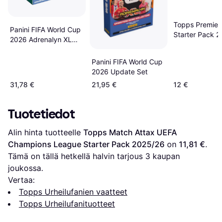
Topps Premier
Panini FIFA World Cup
Starter Pack 
2026 Adrenalyn XL
Dream Box
Panini FIFA World Cup
2026 Update Set
31,78 €
21,95 €
12 €
Tuotetiedot
Alin hinta tuotteelle 
Topps Match Attax UEFA 
Champions League Starter Pack 2025/26
 on 
11,81 €
. 
Tämä on tällä hetkellä halvin tarjous 
3
 kaupan 
joukossa.
Vertaa:
Topps Urheilufanien vaatteet
Topps Urheilufanituotteet