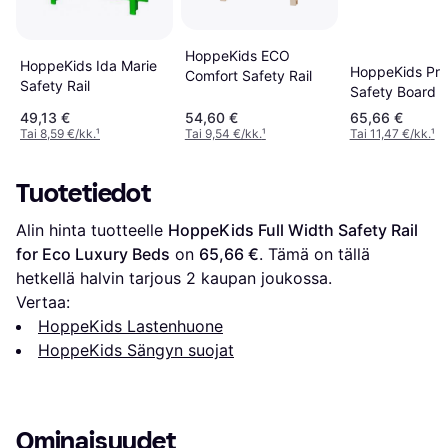
HoppeKids ECO
HoppeKids Ida Marie
HoppeKids Pr
Comfort Safety Rail
Safety Rail
Safety Board 1
49,13 €
54,60 €
65,66 €
Tai 8,59 €/kk.
¹
Tai 9,54 €/kk.
¹
Tai 11,47 €/kk.
¹
Tuotetiedot
Alin hinta tuotteelle 
HoppeKids Full Width Safety Rail 
for Eco Luxury Beds
 on 
65,66 €
. Tämä on tällä 
hetkellä halvin tarjous 
2
 kaupan joukossa.
Vertaa:
HoppeKids Lastenhuone
HoppeKids Sängyn suojat
Ominaisuudet