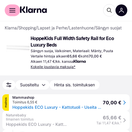
Kuluttajille
Yrityksille
Klarna
/
Shopping
/
Lapset ja Perhe
/
Lastenhuone
/
Sängyn suojat
HoppeKids Full Width Safety Rail for Eco 
Luxury Beds
Sängyn suoja, Valkoinen, Materiaali: Mänty, Puuta
Vertaile hintoja alkaen
65,66 €
kohti
70,00 €
Alkaen 11,47 €/kk. kanssa
Kokeile joustavia maksuja*
Suositeltu
Hinta sis. toimituksen
Mammashop
mainos
70,00 €
Toimitus 6,55 €
Hoppekids ECO Luxury - Kattotuoli - Useita Kokoja - Valkoinen 70x160 cm.
Naturebaby
65,66 €
Ilmainen toimitus
Tai 11,47 €/kk.
¹
Hoppekids ECO Luxury - Kattava sänky - Useita kokoja - Valkoinen 70x160 cm.