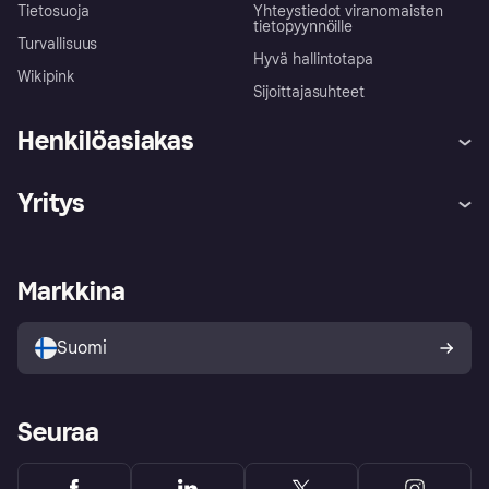
Tietosuoja
Yhteystiedot viranomaisten
tietopyynnöille
Turvallisuus
Hyvä hallintotapa
Wikipink
Sijoittajasuhteet
Henkilöasiakas
Ohje
Reklamaatiot
Yritys
Kirjaudu sisään
Shoppaile turvallisesti Klarnalla
Kauppiastuki
Kehittäjät
Klarna app
Yksityisyysasetukset
Kirjaudu sisään yrityksenä
Operatiivinen tila
Markkina
Tutustu kauppoihin
Peruutusoikeutesi
Myy Klarnalla
Kumppanit ja integraatiot
Ostajan turva
Suomi
Seuraa