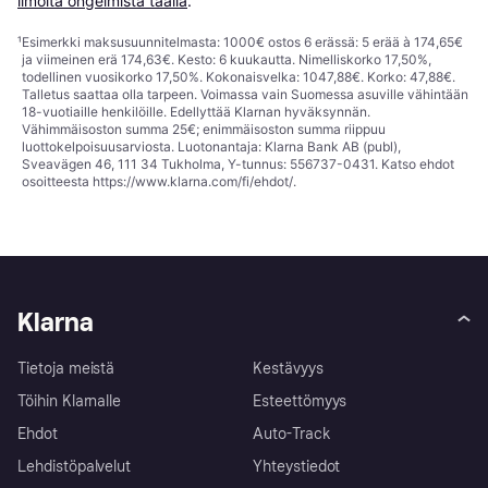
ilmoita ongelmista täällä
.
¹
Esimerkki maksusuunnitelmasta: 1000€ ostos 6 erässä: 5 erää à 174,65€
ja viimeinen erä 174,63€. Kesto: 6 kuukautta. Nimelliskorko 17,50%,
todellinen vuosikorko 17,50%. Kokonaisvelka: 1047,88€. Korko: 47,88€.
Talletus saattaa olla tarpeen. Voimassa vain Suomessa asuville vähintään
18-vuotiaille henkilöille. Edellyttää Klarnan hyväksynnän.
Vähimmäisoston summa 25€; enimmäisoston summa riippuu
luottokelpoisuusarviosta. Luotonantaja: Klarna Bank AB (publ),
Sveavägen 46, 111 34 Tukholma, Y-tunnus: 556737-0431. Katso ehdot
osoitteesta
https://www.klarna.com/fi/ehdot/
.
Klarna
Tietoja meistä
Kestävyys
Töihin Klarnalle
Esteettömyys
Ehdot
Auto-Track
Lehdistöpalvelut
Yhteystiedot