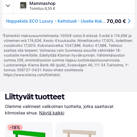
Mammashop
Toimitus 6,55 €
70,00 €
Hoppekids ECO Luxury - Kattotuoli - Useita Kokoja - Valkoinen 70x160 cm.
¹
Esimerkki maksusuunnitelmasta: 1000€ ostos 6 erässä: 5 erää à 174,65€ ja
viimeinen erä 174,63€. Kesto: 6 kuukautta. Nimelliskorko 17,50%, todellinen
vuosikorko 17,50%. Kokonaisvelka: 1047,88€. Korko: 47,88€. Talletus
saattaa olla tarpeen. Voimassa vain Suomessa asuville vähintään 18-
vuotiaille henkilöille. Edellyttää Klarnan hyväksynnän. Vähimmäisoston
summa 25€; enimmäisoston summa riippuu luottokelpoisuusarviosta.
Luotonantaja: Klarna Bank AB (publ), Sveavägen 46, 111 34 Tukholma, Y-
tunnus: 556737-0431. Katso ehdot osoitteesta
https://www.klarna.com/fi/ehdot/
.
Liittyvät tuotteet
Olemme valinneet valikoiman tuotteita, jotka saattavat 
kiinnostaa sinua.
Näytä kaikki
-18%