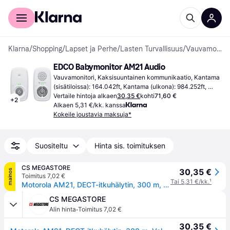
Kuluttajille
Yrityksille
Klarna
/
Shopping
/
Lapset ja Perhe
/
Lasten Turvallisuus
/
Vauvamonitorit
EDCO Babymonitor AM21 Audio
Vauvamonitori, Kaksisuuntainen kommunikaatio, Kantama 
(sisätiloissa): 164.042ft, Kantama (ulkona): 984.252ft, 
Valkoinen
Vertaile hintoja alkaen
30,35 €
kohti
71,60 €
+
2
Alkaen 5,31 €/kk. kanssa
Kokeile joustavia maksuja*
Suositeltu
Hinta sis. toimituksen
CS MEGASTORE
30,35 €
mainos
Toimitus 7,02 €
Tai 5,31 €/kk.
¹
Motorola AM21, DECT-itkuhälytin, 300 m, Valkoinen, Akku
CS MEGASTORE
·
Alin hinta
Toimitus 7,02 €
30,35 €