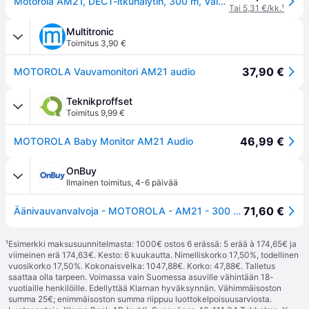
Motorola AM21, DECT-itkuhälytin, 300 m, Valkoinen, Akku
Tai 5,31 €/kk.
¹
Multitronic
Toimitus 3,90 €
37,90 €
MOTOROLA Vauvamonitori AM21 audio
Teknikproffset
Toimitus 9,99 €
46,99 €
MOTOROLA Baby Monitor AM21 Audio
OnBuy
Ilmainen toimitus
,
4-6 päivää
71,60 €
Äänivauvanvalvoja - MOTOROLA - AM21 - 300 m - Valkoinen
¹
Esimerkki maksusuunnitelmasta: 1000€ ostos 6 erässä: 5 erää à 174,65€ ja
viimeinen erä 174,63€. Kesto: 6 kuukautta. Nimelliskorko 17,50%, todellinen
vuosikorko 17,50%. Kokonaisvelka: 1047,88€. Korko: 47,88€. Talletus
saattaa olla tarpeen. Voimassa vain Suomessa asuville vähintään 18-
vuotiaille henkilöille. Edellyttää Klarnan hyväksynnän. Vähimmäisoston
summa 25€; enimmäisoston summa riippuu luottokelpoisuusarviosta.