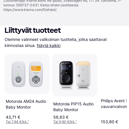
Luotonantaja: Klarna Bank AB (publ), Sveavägen 46, 111 34 Tukholma, Y-
tunnus: 556737-0431. Katso ehdot osoitteesta
https://www.klarna.com/fi/ehdot/
.
Liittyvät tuotteet
Olemme valinneet valikoiman tuotteita, jotka saattavat 
kiinnostaa sinua.
Näytä kaikki
Philips Avent 
Motorola AM24 Audio
Motorola PIP15 Audio
vauvanvalvonta
Baby Monitor
Baby Monitor
DECT
43,71 €
56,63 €
153,80 €
Tai 7,64 €/kk.
¹
Tai 9,90 €/kk.
¹