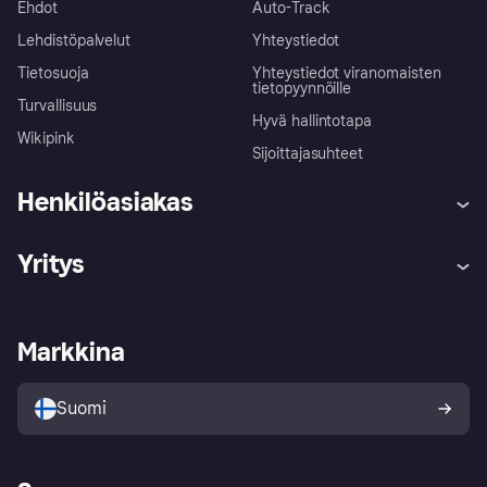
Ehdot
Auto-Track
Lehdistöpalvelut
Yhteystiedot
Tietosuoja
Yhteystiedot viranomaisten
tietopyynnöille
Turvallisuus
Hyvä hallintotapa
Wikipink
Sijoittajasuhteet
Henkilöasiakas
Ohje
Reklamaatiot
Yritys
Kirjaudu sisään
Shoppaile turvallisesti Klarnalla
Kauppiastuki
Kehittäjät
Klarna app
Yksityisyysasetukset
Kirjaudu sisään yrityksenä
Operatiivinen tila
Markkina
Tutustu kauppoihin
Peruutusoikeutesi
Myy Klarnalla
Kumppanit ja integraatiot
Ostajan turva
Suomi