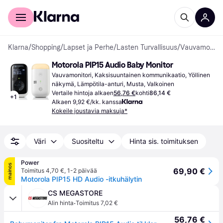
Kuluttajille
Yrityksille
Klarna
/
Shopping
/
Lapset ja Perhe
/
Lasten Turvallisuus
/
Vauvamonitorit
Motorola PIP15 Audio Baby Monitor
Vauvamonitori, Kaksisuuntainen kommunikaatio, Yöllinen 
näkymä, Lämpötila-anturi, Musta, Valkoinen
Vertaile hintoja alkaen
56,76 €
kohti
86,14 €
+
1
Alkaen 9,92 €/kk. kanssa
Kokeile joustavia maksuja*
Väri
Suositeltu
Hinta sis. toimituksen
Power
mainos
69,90 €
Toimitus 4,70 €
,
1-2 päivää
Motorola PIP15 HD Audio -itkuhälytin
CS MEGASTORE
·
Alin hinta
Toimitus 7,02 €
56,76 €