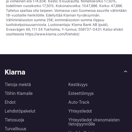
ja viimeinen erä 174,63€. Kesto: 6 kuukautta. Nimelliskorko 17,50%,
todellinen vuosikorko 17,50%. Kokonaisvelka: 1047,88€. Korko: 47,88€.
Talletus saattaa olla tarpeen. Voimassa vain Suomessa asuville vähintään
18-vuotiaille henkilöille. Edellyttää Klarnan hyväksynnän.
Vähimmäisoston summa 25€; enimmäisoston summa riippuu
luottokelpoisuusarviosta. Luotonantaja: Klarna Bank AB (publ),
Sveavägen 46, 111 34 Tukholma, Y-tunnus: 556737-0431. Katso ehdot
osoitteesta
https://www.klarna.com/fi/ehdot/
.
Klarna
Tietoja meistä
Kestävyys
Töihin Klarnalle
Esteettömyys
Ehdot
Auto-Track
Lehdistöpalvelut
Yhteystiedot
Tietosuoja
Yhteystiedot viranomaisten
tietopyynnöille
Turvallisuus