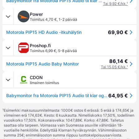
Babymonitor fra Motorola PIP15 Audio til klar og sikker overvågning.
Tai 9,92 €/kk.
¹
Power
Toimitus 4,70 €
,
1-2 päivää
69,90 €
Motorola PIP15 HD Audio -itkuhälytin
Proshop.fi
Toimitus 6,99 €
,
5-8 päivää
86,14 €
Motorola PIP15 Audio Baby Monitor
Tai 15,05 €/kk.
¹
CDON
Ilmainen toimitus
64,95 €
Babymonitor fra Motorola PIP15 Audio til klar og sikker overvågning.
¹
Esimerkki maksusuunnitelmasta: 1000€ ostos 6 erässä: 5 erää à 174,65€ ja
viimeinen erä 174,63€. Kesto: 6 kuukautta. Nimelliskorko 17,50%, todellinen
vuosikorko 17,50%. Kokonaisvelka: 1047,88€. Korko: 47,88€. Talletus
saattaa olla tarpeen. Voimassa vain Suomessa asuville vähintään 18-
vuotiaille henkilöille. Edellyttää Klarnan hyväksynnän. Vähimmäisoston
summa 25€; enimmäisoston summa riippuu luottokelpoisuusarviosta.