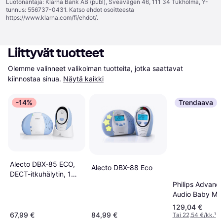
Luotonantaja: Klarna Bank AB (publ), Sveavägen 46, 111 34 Tukholma, Y-
tunnus: 556737-0431. Katso ehdot osoitteesta
https://www.klarna.com/fi/ehdot/
.
Liittyvät tuotteet
Olemme valinneet valikoiman tuotteita, jotka saattavat 
kiinnostaa sinua.
Näytä kaikki
-14%
Trendaava
Alecto DBX-85 ECO,
Alecto DBX-88 Eco
DECT-itkuhälytin, 1
kanavaa, Sininen,
Philips Advan
Valkoinen,
Audio Baby Mo
Digitaalinen, 24 h, 300
Dect
129,04 €
m
67,99 €
84,99 €
Tai 22,54 €/kk.
¹