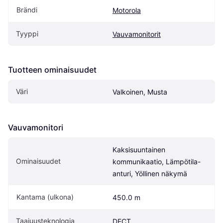
Brändi
Motorola
Tyyppi
Vauvamonitorit
Tuotteen ominaisuudet
Väri
Valkoinen, Musta
Vauvamonitori
Kaksisuuntainen 
Ominaisuudet
kommunikaatio, Lämpötila-
anturi, Yöllinen näkymä
Kantama (ulkona)
450.0 m
Taajuusteknologia
DECT