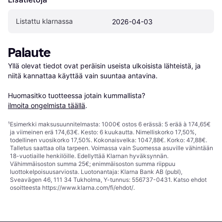
Listattu klarnassa
2026-04-03
Palaute
Yllä olevat tiedot ovat peräisin useista ulkoisista lähteistä, ja 
niitä kannattaa käyttää vain suuntaa antavina.

Huomasitko tuotteessa jotain kummallista? 
ilmoita ongelmista täällä
.
¹
Esimerkki maksusuunnitelmasta: 1000€ ostos 6 erässä: 5 erää à 174,65€
ja viimeinen erä 174,63€. Kesto: 6 kuukautta. Nimelliskorko 17,50%,
todellinen vuosikorko 17,50%. Kokonaisvelka: 1047,88€. Korko: 47,88€.
Talletus saattaa olla tarpeen. Voimassa vain Suomessa asuville vähintään
18-vuotiaille henkilöille. Edellyttää Klarnan hyväksynnän.
Vähimmäisoston summa 25€; enimmäisoston summa riippuu
luottokelpoisuusarviosta. Luotonantaja: Klarna Bank AB (publ),
Sveavägen 46, 111 34 Tukholma, Y-tunnus: 556737-0431. Katso ehdot
osoitteesta
https://www.klarna.com/fi/ehdot/
.