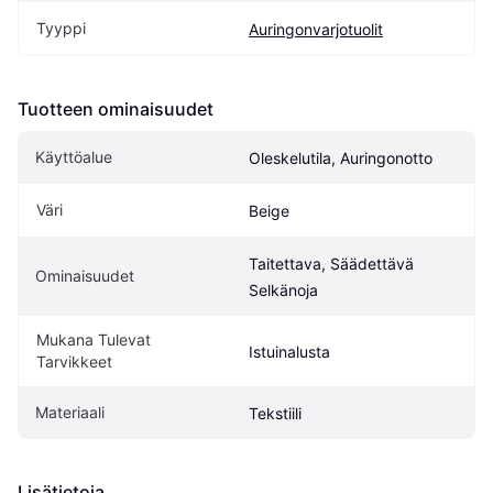
Tyyppi
Auringonvarjotuolit
Tuotteen ominaisuudet
Käyttöalue
Oleskelutila, Auringonotto
Väri
Beige
Taitettava, Säädettävä 
Ominaisuudet
Selkänoja
Mukana Tulevat 
Istuinalusta
Tarvikkeet
Materiaali
Tekstiili
Lisätietoja