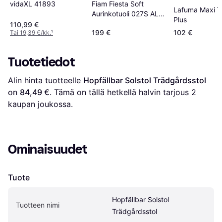
vidaXL 41893
Fiam Fiesta Soft
Lafuma Maxi T
Aurinkotuoli 027S ALU
Plus
VS
110,99 €
199 €
102 €
Tai 19,39 €/kk.
¹
Tuotetiedot
Alin hinta tuotteelle 
Hopfällbar Solstol Trädgårdsstol
on 
84,49 €
. Tämä on tällä hetkellä halvin tarjous 
2
kaupan joukossa.
Ominaisuudet
Tuote
Hopfällbar Solstol 
Tuotteen nimi
Trädgårdsstol