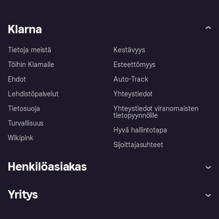
Klarna
Tietoja meistä
Kestävyys
Töihin Klarnalle
Esteettömyys
Ehdot
Auto-Track
Lehdistöpalvelut
Yhteystiedot
Tietosuoja
Yhteystiedot viranomaisten
tietopyynnöille
Turvallisuus
Hyvä hallintotapa
Wikipink
Sijoittajasuhteet
Henkilöasiakas
Ohje
Reklamaatiot
Yritys
Kirjaudu sisään
Shoppaile turvallisesti Klarnalla
Kauppiastuki
Kehittäjät
Klarna app
Yksityisyysasetukset