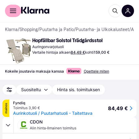
Kuluttajille
Yrityksille
Klarna
/
Shopping
/
Puutarha ja Patio
/
Puutarha- ja Ulkokalusteet
/
Auringonvarjotuolit
Hopfällbar Solstol Trädgårdsstol
Auringonvarjotuoli
Vertaile hintoja alkaen
84,49 €
kohti
159,00 €
Kokeile joustavia maksuja kanssa
Opettele miten
Suositeltu
Hinta sis. toimituksen
Fyndiq
mainos
84,49 €
Toimitus 3,90 €
Aurinkotuoli / Puutarhatuoli - Taitettava
CDON
·
Alin hinta
Ilmainen toimitus