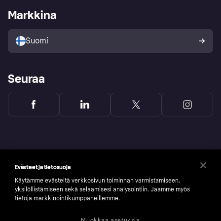
Kirjaudu sisään yrityksenä
Operatiivinen tila
Markkina
Tutustu kauppoihin
Peruutusoikeutesi
Myy Klarnalla
Kumppanit ja integraatiot
Ostajan turva
Suomi
Seuraa
Evästeet ja tietosuoja
Käytämme evästeitä verkkosivun toiminnan varmistamiseen,
yksilöllistämiseen sekä selaamisesi analysointiin. Jaamme myös
tietoja markkinointikumppaneillemme.
Muokkaa asetuksia