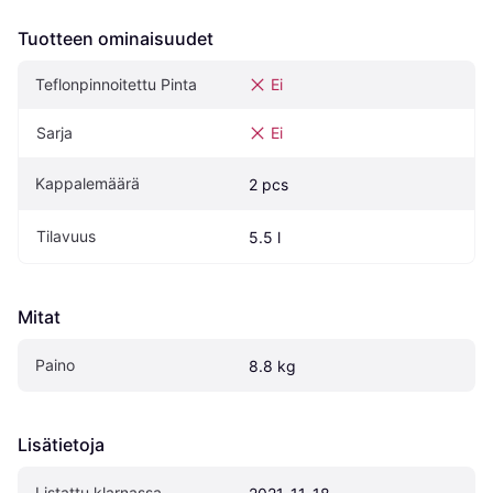
Tuotteen ominaisuudet
Teflonpinnoitettu Pinta
Ei
Sarja
Ei
Kappalemäärä
2 pcs
Tilavuus
5.5 l
Mitat
Paino
8.8 kg
Lisätietoja
Listattu klarnassa