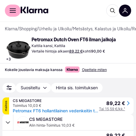
Kuluttajille
Yrityksille
Klarna
/
Shopping
/
Urheilu ja Ulkoilu
/
Metsästys, Kalastus ja Ulkoilu
/
Re
Petromax Dutch Oven FT6 ilman jalkoja
Kattila kansi, Kattila
Vertaile hintoja alkaen
89,22 €
kohti
90,00 €
+
3
Kokeile joustavia maksuja kanssa
Opettele miten
Suositeltu
Hinta sis. toimituksen
CS MEGASTORE
89,22 €
mainos
Toimitus 10,03 €
Tai 15,59 €/kk.
¹
Petromax FT6 hollantilainen vedenkeitin tasaisella pohjalla (FT6-T)
CS MEGASTORE
·
Alin hinta
Toimitus 10,03 €
89,22 €