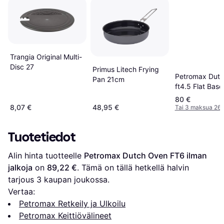
Trangia Original Multi-
Disc 27
Primus Litech Frying
Petromax Dut
Pan 21cm
ft4.5 Flat Base
80 €
8,07 €
48,95 €
Tai 3 maksua 26,
Tuotetiedot
Alin hinta tuotteelle 
Petromax Dutch Oven FT6 ilman 
jalkoja
 on 
89,22 €
. Tämä on tällä hetkellä halvin 
tarjous 
3
 kaupan joukossa.
Vertaa:
Petromax Retkeily ja Ulkoilu
Petromax Keittiövälineet