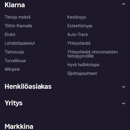
Klarna
Tietoja meistä
Kestävyys
Töihin Klarnalle
Esteettömyys
Ehdot
Auto-Track
Lehdistöpalvelut
Yhteystiedot
Tietosuoja
Yhteystiedot viranomaisten
tietopyynnöille
Turvallisuus
Hyvä hallintotapa
Wikipink
Sijoittajasuhteet
Henkilöasiakas
Ohje
Reklamaatiot
Yritys
Kirjaudu sisään
Shoppaile turvallisesti Klarnalla
Kauppiastuki
Kehittäjät
Klarna app
Yksityisyysasetukset
Kirjaudu sisään yrityksenä
Operatiivinen tila
Markkina
Tutustu kauppoihin
Peruutusoikeutesi