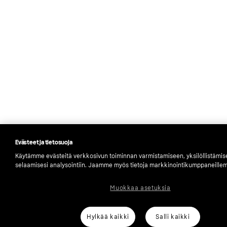
Evästeet ja tietosuoja
Käytämme evästeitä verkkosivun toiminnan varmistamiseen, yksilöllistämi
selaamisesi analysointiin. Jaamme myös tietoja markkinointikumppaneille
Muokkaa asetuksia
Hylkää kaikki
Salli kaikki