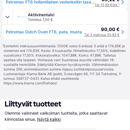
Petromax FT6 hollantilainen vedenkeitin tasaisella pohjalla (FT6-T)
Tai 15,59 €/kk.
¹
Aktiivinentalvi
Toimitus 7,00 €
90,00 €
Petromax Dutch Oven FT6, pata, musta
Tai 3 maksua 30,82 €
¹
Esimerkki maksusuunnitelmasta: 1000€ ostos 6 erässä: 5 erää à 174,65€ ja
viimeinen erä 174,63€. Kesto: 6 kuukautta. Nimelliskorko 17,50%, todellinen
vuosikorko 17,50%. Kokonaisvelka: 1047,88€. Korko: 47,88€. Talletus
saattaa olla tarpeen. Voimassa vain Suomessa asuville vähintään 18-
vuotiaille henkilöille. Edellyttää Klarnan hyväksynnän. Vähimmäisoston
summa 25€; enimmäisoston summa riippuu luottokelpoisuusarviosta.
Luotonantaja: Klarna Bank AB (publ), Sveavägen 46, 111 34 Tukholma, Y-
tunnus: 556737-0431. Katso ehdot osoitteesta
https://www.klarna.com/fi/ehdot/
.
Liittyvät tuotteet
Olemme valinneet valikoiman tuotteita, jotka saattavat 
kiinnostaa sinua.
Näytä kaikki