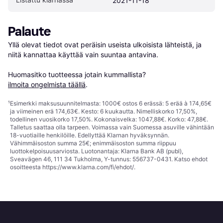
2021-11-18
Palaute
Yllä olevat tiedot ovat peräisin useista ulkoisista lähteistä, ja 
niitä kannattaa käyttää vain suuntaa antavina.

Huomasitko tuotteessa jotain kummallista? 
ilmoita ongelmista täällä
.
¹
Esimerkki maksusuunnitelmasta: 1000€ ostos 6 erässä: 5 erää à 174,65€
ja viimeinen erä 174,63€. Kesto: 6 kuukautta. Nimelliskorko 17,50%,
todellinen vuosikorko 17,50%. Kokonaisvelka: 1047,88€. Korko: 47,88€.
Talletus saattaa olla tarpeen. Voimassa vain Suomessa asuville vähintään
18-vuotiaille henkilöille. Edellyttää Klarnan hyväksynnän.
Vähimmäisoston summa 25€; enimmäisoston summa riippuu
luottokelpoisuusarviosta. Luotonantaja: Klarna Bank AB (publ),
Sveavägen 46, 111 34 Tukholma, Y-tunnus: 556737-0431. Katso ehdot
osoitteesta
https://www.klarna.com/fi/ehdot/
.