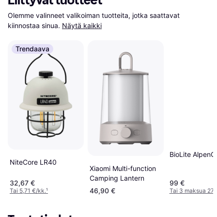
Liittyvät tuotteet
Olemme valinneet valikoiman tuotteita, jotka saattavat 
kiinnostaa sinua.
Näytä kaikki
Trendaava
BioLite Alpen
NiteCore LR40
Xiaomi Multi-function
Camping Lantern
32,67 €
99 €
46,90 €
Tai 5,71 €/kk.
¹
Tai 3 maksua 27,