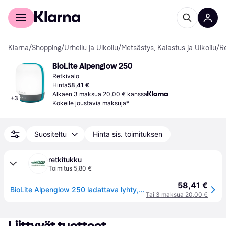
Kuluttajille
Yrityksille
Klarna
/
Shopping
/
Urheilu ja Ulkoilu
/
Metsästys, Kalastus ja Ulkoilu
/
Re
BioLite Alpenglow 250
Retkivalo
Hinta
58,41 €
Alkaen 3 maksua 20,00 € kanssa
+
3
Kokeile joustavia maksuja*
Suositeltu
Hinta sis. toimituksen
retkitukku
Toimitus 5,80 €
58,41 €
BioLite Alpenglow 250 ladattava lyhty, sininen
Tai 3 maksua 20,00 €