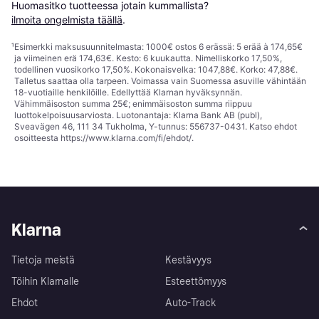
Huomasitko tuotteessa jotain kummallista? 
ilmoita ongelmista täällä
.
¹
Esimerkki maksusuunnitelmasta: 1000€ ostos 6 erässä: 5 erää à 174,65€
ja viimeinen erä 174,63€. Kesto: 6 kuukautta. Nimelliskorko 17,50%,
todellinen vuosikorko 17,50%. Kokonaisvelka: 1047,88€. Korko: 47,88€.
Talletus saattaa olla tarpeen. Voimassa vain Suomessa asuville vähintään
18-vuotiaille henkilöille. Edellyttää Klarnan hyväksynnän.
Vähimmäisoston summa 25€; enimmäisoston summa riippuu
luottokelpoisuusarviosta. Luotonantaja: Klarna Bank AB (publ),
Sveavägen 46, 111 34 Tukholma, Y-tunnus: 556737-0431. Katso ehdot
osoitteesta
https://www.klarna.com/fi/ehdot/
.
Klarna
Tietoja meistä
Kestävyys
Töihin Klarnalle
Esteettömyys
Ehdot
Auto-Track