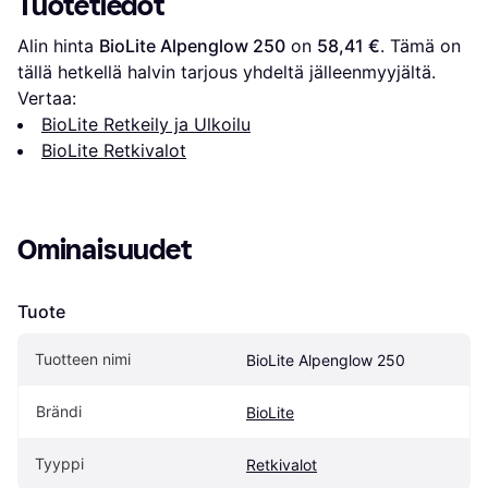
Tuotetiedot
Alin hinta 
BioLite Alpenglow 250
 on 
58,41 €
. Tämä on 
tällä hetkellä halvin tarjous yhdeltä jälleenmyyjältä.
Vertaa:
BioLite Retkeily ja Ulkoilu
BioLite Retkivalot
Ominaisuudet
Tuote
Tuotteen nimi
BioLite Alpenglow 250
Brändi
BioLite
Tyyppi
Retkivalot