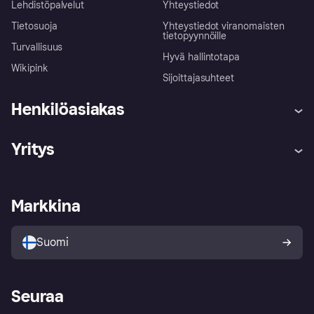
Lehdistöpalvelut
Yhteystiedot
Tietosuoja
Yhteystiedot viranomaisten
tietopyynnöille
Turvallisuus
Hyvä hallintotapa
Wikipink
Sijoittajasuhteet
Henkilöasiakas
Ohje
Reklamaatiot
Yritys
Kirjaudu sisään
Shoppaile turvallisesti Klarnalla
Kauppiastuki
Kehittäjät
Klarna app
Yksityisyysasetukset
Kirjaudu sisään yrityksenä
Operatiivinen tila
Markkina
Tutustu kauppoihin
Peruutusoikeutesi
Myy Klarnalla
Kumppanit ja integraatiot
Ostajan turva
Suomi
Seuraa