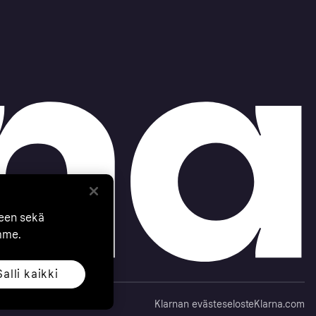
seen sekä
mme.
Salli kaikki
Klarnan evästeseloste
Klarna.com