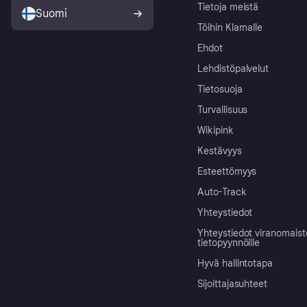
Tietoja meistä
Suomi
Töihin Klarnalle
Ehdot
Lehdistöpalvelut
Tietosuoja
Turvallisuus
Wikipink
Kestävyys
Esteettömyys
Auto-Track
Yhteystiedot
Yhteystiedot viranomais
tietopyynnöille
Hyvä hallintotapa
Sijoittajasuhteet