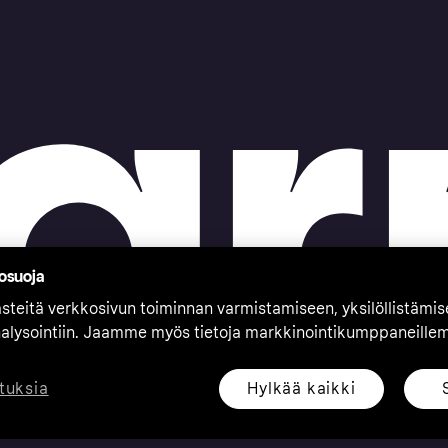
tosuoja
teitä verkkosivun toiminnan varmistamiseen, yksilöllistämi
nalysointiin. Jaamme myös tietoja markkinointikumppaneille
Hylkää kaikki
tuksia
eserved. Klarna Bank AB (publ). Sveavägen 46, 111 34