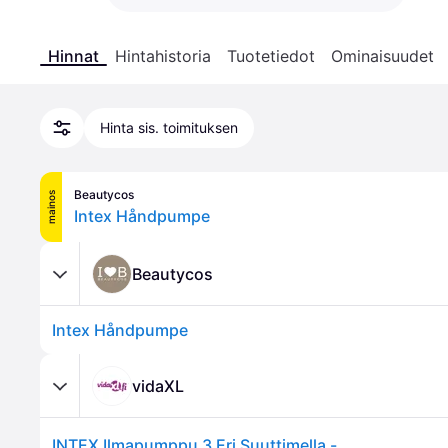
Hinnat
Hintahistoria
Tuotetiedot
Ominaisuudet
Hinta sis. toimituksen
Beautycos
mainos
Intex Håndpumpe
Beautycos
Intex Håndpumpe
vidaXL
INTEX Ilmapumppu 3 Eri Suuttimella -