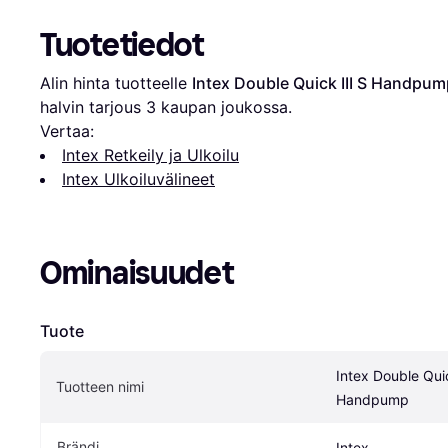
Tuotetiedot
Alin hinta tuotteelle 
Intex Double Quick III S Handpum
halvin tarjous 
3
 kaupan joukossa.
Vertaa:
Intex Retkeily ja Ulkoilu
Intex Ulkoiluvälineet
Ominaisuudet
Tuote
Intex Double Quick
Tuotteen nimi
Handpump
Brändi
Intex