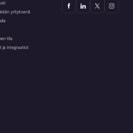
uki
isään yrityksenä
alla
nen tila
ja integraatiot