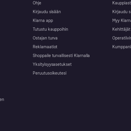
Ohje
Kauppiast
Kirjaudu sisään
Kirjaudu s
Klarna app
Myy Klarn
Tutustu kauppoihin
Kehittäjät
Ostajan turva
Operatiivi
Reklamaatiot
Kumppanit 
Shoppaile turvallisesti Klarnalla
Yksityisyysasetukset
Peruutusoikeutesi
ten