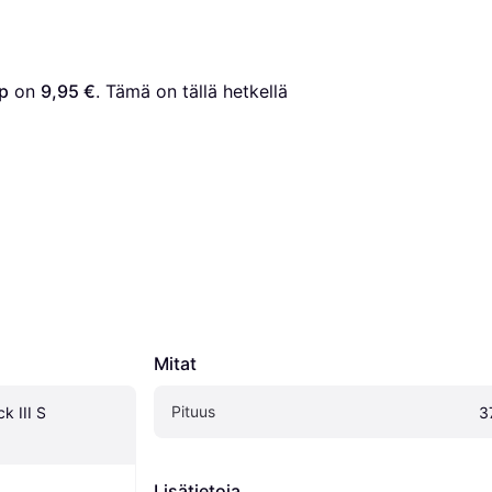
p
 on 
9,95 €
. Tämä on tällä hetkellä 
Mitat
Pituus
 III S 
3
Lisätietoja