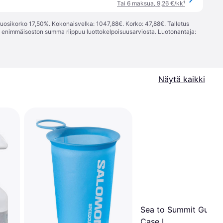
Tai 6 maksua, 9,26 €/kk
¹
vuosikorko 17,50%. Kokonaisvelka: 1047,88€. Korko: 47,88€. Talletus
; enimmäisoston summa riippuu luottokelpoisuusarviosta. Luotonantaja:
Näytä kaikki
Sea to Summit Guide
Case L