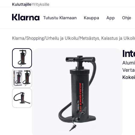
Kuluttajille
Yrityksille
Tutustu Klarnaan
Kauppa
App
Ohje
Klarna
/
Shopping
/
Urheilu ja Ulkoilu
/
Metsästys, Kalastus ja Ulkoil
Kaupat
Mak
Booking.
Mak
In
Gigantti
Mak
H&M
Mak
Alumi
Peten Koi
Mak
Wolt
Rah
Verta
Mob
Kokei
Kauppahakem