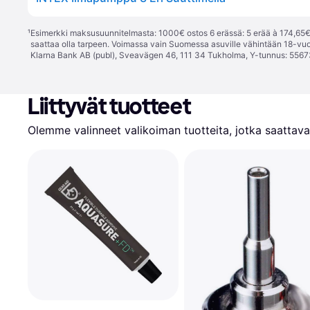
¹
Esimerkki maksusuunnitelmasta: 1000€ ostos 6 erässä: 5 erää à 174,65€ 
saattaa olla tarpeen. Voimassa vain Suomessa asuville vähintään 18-vuo
Klarna Bank AB (publ), Sveavägen 46, 111 34 Tukholma, Y-tunnus: 5567
Liittyvät tuotteet
Olemme valinneet valikoiman tuotteita, jotka saattavat