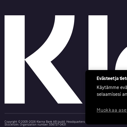
Evästeet ja tie
Käytämme eväs
selaamisesi a
Muokkaa ase
Copyright © 2005-2026 Klarna Bank AB (publ). Headquarters: Stockholm, Sweden. All rights r
Stockholm. Organization number: 556737-0431