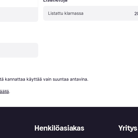
Listattu klarnassa
2
niitä kannattaa käyttää vain suuntaa antavina.

äällä
.
Henkilöasiakas
Yritys