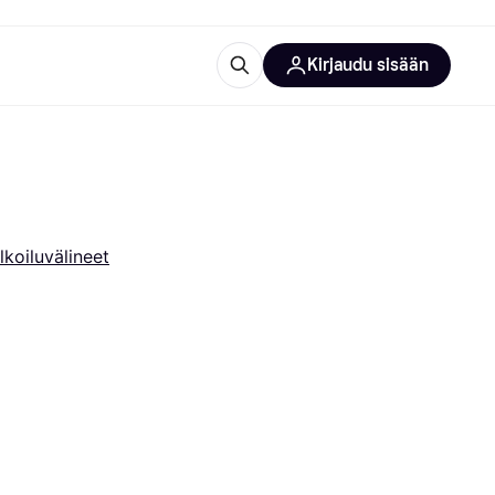
Kirjaudu sisään
totarvikkeet
rna?
lkoiluvälineet
 kategoriat