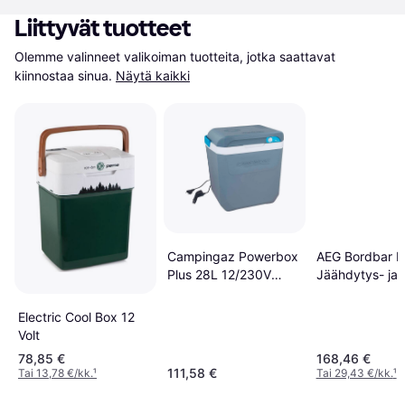
Liittyvät tuotteet
Olemme valinneet valikoiman tuotteita, jotka saattavat 
kiinnostaa sinua.
Näytä kaikki
Campingaz Powerbox
AEG Bordbar 
Plus 28L 12/230V
Jäähdytys- ja
sähköinen jäähdytin
lämmityslaatik
Termosähköine
Electric Cool Box 12
V/DC Harmaa 1
Volt
C ympäristön
78,85 €
168,46 €
lämpötilan alap
111,58 €
Tai 13,78 €/kk.
¹
Tai 29,43 €/kk.
¹