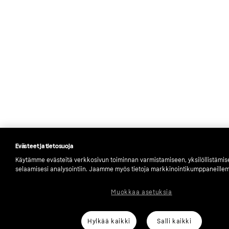
Evästeet ja tietosuoja
Käytämme evästeitä verkkosivun toiminnan varmistamiseen, yksilöllistämi
selaamisesi analysointiin. Jaamme myös tietoja markkinointikumppaneille
Muokkaa asetuksia
Hylkää kaikki
Salli kaikki