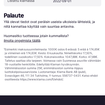
Listattu klarnassa
2022-09-01
Palaute
Yllä olevat tiedot ovat peräisin useista ulkoisista lähteistä, ja 
niitä kannattaa käyttää vain suuntaa antavina.

Huomasitko tuotteessa jotain kummallista? 
ilmoita ongelmista täällä
.
¹
Esimerkki maksusuunnitelmasta: 1000€ ostos 6 erässä: 5 erää à 174,65€
ja viimeinen erä 174,63€. Kesto: 6 kuukautta. Nimelliskorko 17,50%,
todellinen vuosikorko 17,50%. Kokonaisvelka: 1047,88€. Korko: 47,88€.
Talletus saattaa olla tarpeen. Voimassa vain Suomessa asuville vähintään
18-vuotiaille henkilöille. Edellyttää Klarnan hyväksynnän.
Vähimmäisoston summa 25€; enimmäisoston summa riippuu
luottokelpoisuusarviosta. Luotonantaja: Klarna Bank AB (publ),
Sveavägen 46, 111 34 Tukholma, Y-tunnus: 556737-0431. Katso ehdot
osoitteesta
https://www.klarna.com/fi/ehdot/
.