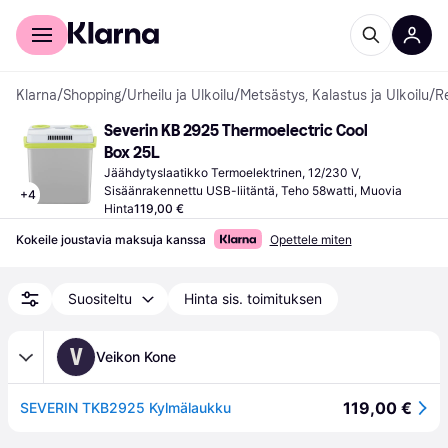
Kuluttajille
Yrityksille
Klarna
/
Shopping
/
Urheilu ja Ulkoilu
/
Metsästys, Kalastus ja Ulkoilu
/
Re
Severin KB 2925 Thermoelectric Cool 
Box 25L
Jäähdytyslaatikko Termoelektrinen, 12/230 V, 
Sisäänrakennettu USB-liitäntä, Teho 58watti, Muovia
+
4
Hinta
119,00 €
Kokeile joustavia maksuja kanssa
Opettele miten
Suositeltu
Hinta sis. toimituksen
V
Veikon Kone
119,00 €
SEVERIN TKB2925 Kylmälaukku