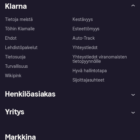
Klarna
Tietoja meistä
Kestävyys
Töihin Klarnalle
Esteettömyys
Ehdot
Auto-Track
Lehdistöpalvelut
Yhteystiedot
Tietosuoja
Yhteystiedot viranomaisten
tietopyynnöille
Turvallisuus
Hyvä hallintotapa
Wikipink
Sijoittajasuhteet
Henkilöasiakas
Ohje
Reklamaatiot
Yritys
Kirjaudu sisään
Shoppaile turvallisesti Klarnalla
Kauppiastuki
Kehittäjät
Klarna app
Yksityisyysasetukset
Kirjaudu sisään yrityksenä
Operatiivinen tila
Markkina
Tutustu kauppoihin
Peruutusoikeutesi