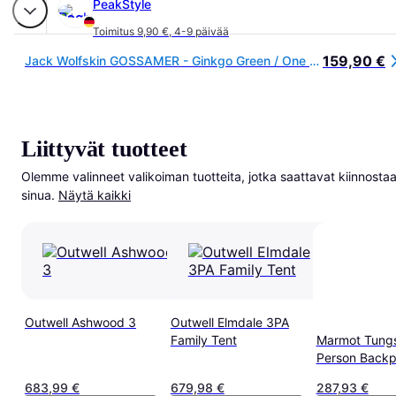
PeakStyle
Toimitus 9,90 €
,
4-9 päivää
159,90 €
Jack Wolfskin GOSSAMER - Ginkgo Green / One size
Liittyvät tuotteet
Olemme valinneet valikoiman tuotteita, jotka saattavat kiinnostaa
sinua.
Näytä kaikki
Outwell Ashwood 3
Outwell Elmdale 3PA
Family Tent
Marmot Tungs
Person Backp
683,99 €
679,98 €
287,93 €