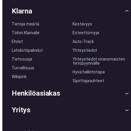
Klarna
Tietoja meistä
Kestävyys
Töihin Klarnalle
Esteettömyys
Ehdot
Auto-Track
Lehdistöpalvelut
Yhteystiedot
Tietosuoja
Yhteystiedot viranomaisten
tietopyynnöille
Turvallisuus
Hyvä hallintotapa
Wikipink
Sijoittajasuhteet
Henkilöasiakas
Ohje
Reklamaatiot
Yritys
Kirjaudu sisään
Shoppaile turvallisesti
Klarnalla
Kauppiastuki
Kehittäjät
Klarna app
Yksityisyysasetukset