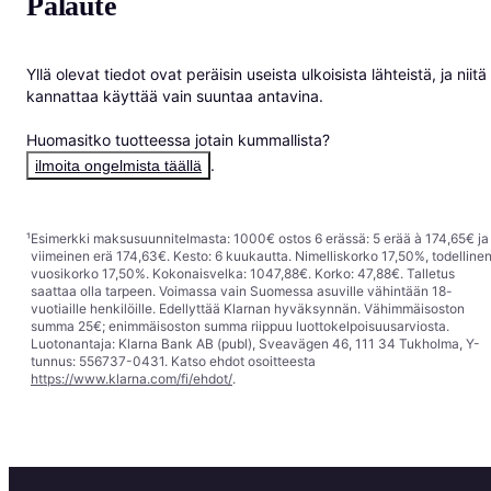
Palaute
Yllä olevat tiedot ovat peräisin useista ulkoisista lähteistä, ja niitä 
kannattaa käyttää vain suuntaa antavina.

Huomasitko tuotteessa jotain kummallista? 
.
ilmoita ongelmista täällä
¹
Esimerkki maksusuunnitelmasta: 1000€ ostos 6 erässä: 5 erää à 174,65€ ja
viimeinen erä 174,63€. Kesto: 6 kuukautta. Nimelliskorko 17,50%, todelline
vuosikorko 17,50%. Kokonaisvelka: 1047,88€. Korko: 47,88€. Talletus
saattaa olla tarpeen. Voimassa vain Suomessa asuville vähintään 18-
vuotiaille henkilöille. Edellyttää Klarnan hyväksynnän. Vähimmäisoston
summa 25€; enimmäisoston summa riippuu luottokelpoisuusarviosta.
Luotonantaja: Klarna Bank AB (publ), Sveavägen 46, 111 34 Tukholma, Y-
tunnus: 556737-0431. Katso ehdot osoitteesta
https://www.klarna.com/fi/ehdot/
.