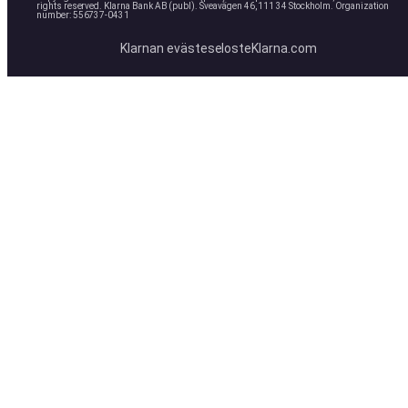
rights reserved. Klarna Bank AB (publ). Sveavägen 46, 111 34 Stockholm. Organization
number: 556737-0431
Klarnan evästeseloste
Klarna.com