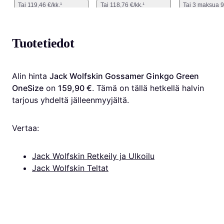
Tai 119,46 €/kk.
¹
Tai 118,76 €/kk.
¹
Tai 3 maksua 9
Tuotetiedot
Alin hinta 
Jack Wolfskin Gossamer Ginkgo Green 
OneSize
 on 
159,90 €
. Tämä on tällä hetkellä halvin 
tarjous yhdeltä jälleenmyyjältä.
Vertaa:
Jack Wolfskin Retkeily ja Ulkoilu
Jack Wolfskin Teltat