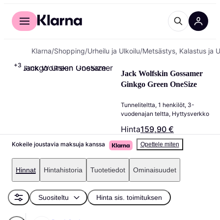
Kuluttajille
Yrityksille
Klarna
/
Shopping
/
Urheilu ja Ulkoilu
/
Metsästys, Kalastus ja U
+
3
Jack Wolfskin Gossamer 
Ginkgo Green OneSize
Tunneliteltta, 1 henkilöt, 3-
vuodenajan teltta, Hyttysverkko
Hinta
159,90 €
Kokeile joustavia maksuja kanssa
Opettele miten
Hinnat
Hintahistoria
Tuotetiedot
Ominaisuudet
Suositeltu
Hinta sis. toimituksen