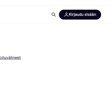
Kirjaudu sisään
totarvikkeet
rna?
oiluvälineet
 kategoriat