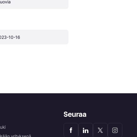
uovia
023-10-16
Seuraa
uki
isään yrityksenä