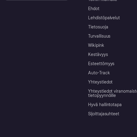
Ehdot
Lehdistöpalvelut
Tietosuoja
Turvallisuus
Wikipink
Kestävyys
Esteettömyys
Auto-Track
Yhteystiedot
Yhteystiedot viranomais
tietopyynnöille
Hyvä hallintotapa
Sijoittajasuhteet