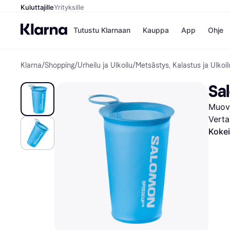
Kuluttajille
Yrityksille
Tutustu Klarnaan
Kauppa
App
Ohje
Klarna
/
Shopping
/
Urheilu ja Ulkoilu
/
Metsästys, Kalastus ja Ulkoil
Kaupat
Mak
Booking.
Mak
Sa
Gigantti
Mak
H&M
Mak
Muov
Peten Koi
Mak
Wolt
Rah
Verta
Mob
Kokei
Kauppahakem