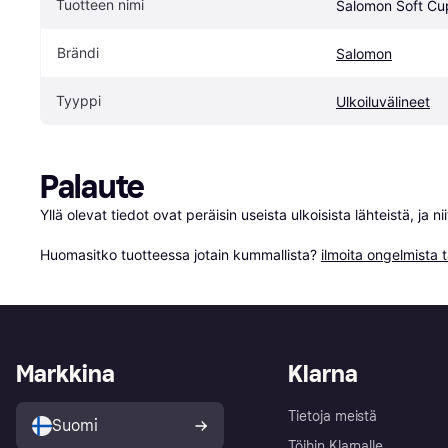
Tuotteen nimi
Salomon Soft Cu
Brändi
Salomon
Tyyppi
Ulkoiluvälineet
Palaute
Yllä olevat tiedot ovat peräisin useista ulkoisista lähteistä, ja 
Huomasitko tuotteessa jotain kummallista? 
ilmoita ongelmista t
Markkina
Klarna
Tietoja meistä
Suomi
Töihin Klarnalle