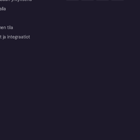
alla
nen tila
ja integraatiot