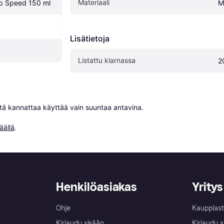
Materiaali
p Speed 150 ml
M
Lisätietoja
Listattu klarnassa
2
niitä kannattaa käyttää vain suuntaa antavina.

äällä
.
Henkilöasiakas
Yritys
Ohje
Kauppiast
Kirjaudu sisään
Kirjaudu s