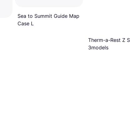
Sea to Summit Guide Map
Case L
Therm-a-Rest Z Seat 
3models