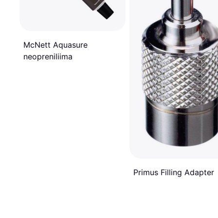
McNett Aquasure
neopreniliima
Primus Filling Adapter