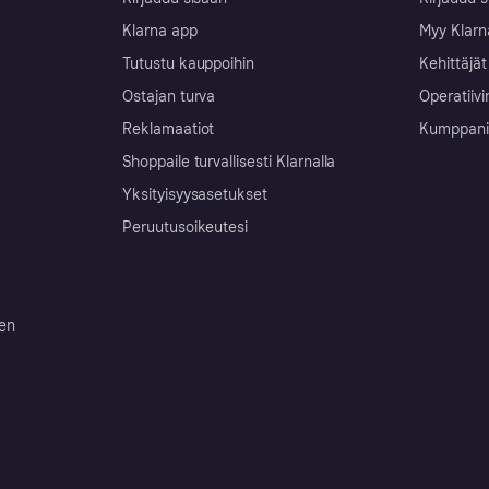
Klarna app
Myy Klarn
Tutustu kauppoihin
Kehittäjät
Ostajan turva
Operatiivi
Reklamaatiot
Kumppanit 
Shoppaile turvallisesti Klarnalla
Yksityisyysasetukset
Peruutusoikeutesi
ten