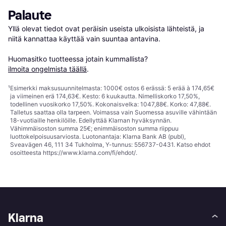
Palaute
Yllä olevat tiedot ovat peräisin useista ulkoisista lähteistä, ja 
niitä kannattaa käyttää vain suuntaa antavina.

Huomasitko tuotteessa jotain kummallista? 
ilmoita ongelmista täällä
.
¹
Esimerkki maksusuunnitelmasta: 1000€ ostos 6 erässä: 5 erää à 174,65€
ja viimeinen erä 174,63€. Kesto: 6 kuukautta. Nimelliskorko 17,50%,
todellinen vuosikorko 17,50%. Kokonaisvelka: 1047,88€. Korko: 47,88€.
Talletus saattaa olla tarpeen. Voimassa vain Suomessa asuville vähintään
18-vuotiaille henkilöille. Edellyttää Klarnan hyväksynnän.
Vähimmäisoston summa 25€; enimmäisoston summa riippuu
luottokelpoisuusarviosta. Luotonantaja: Klarna Bank AB (publ),
Sveavägen 46, 111 34 Tukholma, Y-tunnus: 556737-0431. Katso ehdot
osoitteesta
https://www.klarna.com/fi/ehdot/
.
Klarna