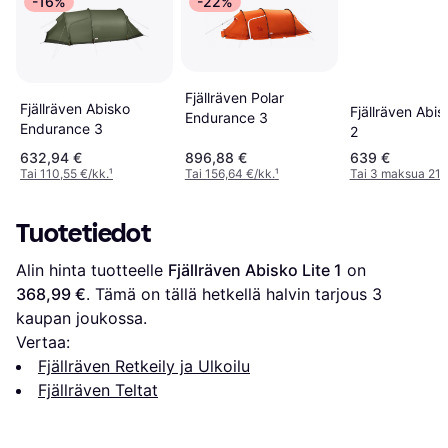
-16%
-22%
Fjällräven Polar
Fjällräven Abisko
Fjällräven Abis
Endurance 3
Endurance 3
2
632,94 €
896,88 €
639 €
Tai 110,55 €/kk.
¹
Tai 156,64 €/kk.
¹
Tai 3 maksua 218
Tuotetiedot
Alin hinta tuotteelle 
Fjällräven Abisko Lite 1
 on 
368,99 €
. Tämä on tällä hetkellä halvin tarjous 
3
kaupan joukossa.
Vertaa:
Fjällräven Retkeily ja Ulkoilu
Fjällräven Teltat