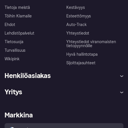
Tietoja meistä
Kestävyys
Töihin Klarnalle
Esteettömyys
Ehdot
Auto-Track
Lehdistöpalvelut
Yhteystiedot
Tietosuoja
Yhteystiedot viranomaisten
tietopyynnöille
Turvallisuus
Hyvä hallintotapa
Wikipink
Sijoittajasuhteet
Henkilöasiakas
Ohje
Reklamaatiot
Yritys
Kirjaudu sisään
Shoppaile turvallisesti Klarnalla
Kauppiastuki
Kehittäjät
Klarna app
Yksityisyysasetukset
Kirjaudu sisään yrityksenä
Operatiivinen tila
Markkina
Tutustu kauppoihin
Peruutusoikeutesi
Myy Klarnalla
Kumppanit ja integraatiot
Ostajan turva