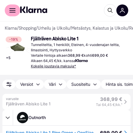
Kuluttajille
Yrityksille
Klarna
/
Shopping
/
Urheilu ja Ulkoilu
/
Metsästys, Kalastus ja Ulkoilu
/
Re
Fjällräven Abisko Lite 1
-19%
Tunneliteltta, 1 henkilöt, Eteinen, 4-vuodenajan teltta, 
Ilmastointi, Hyttysverkko
Vertaile hintoja alkaen
368,99 €
kohti
699,00 €
+
5
Alkaen 64,45 €/kk. kanssa
Kokeile joustavia maksuja*
Versiot
Väri
Suositeltu
Hinta sis. toi
368,99 €
varuste
Fjällräven Abisko Lite 1
Tai 64,45 €/kk.
¹
Outnorth
699,00 €
Fjällräven Abisko Lite 1 Pine Green - OneSize