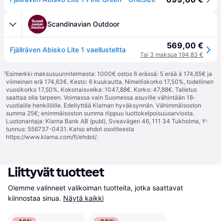
Scandinavian Outdoor
569,00 €
Fjällräven Abisko Lite 1 vaellusteltta
Tai 3 maksua 194,83 €
¹
Esimerkki maksusuunnitelmasta: 1000€ ostos 6 erässä: 5 erää à 174,65€ ja
viimeinen erä 174,63€. Kesto: 6 kuukautta. Nimelliskorko 17,50%, todellinen
vuosikorko 17,50%. Kokonaisvelka: 1047,88€. Korko: 47,88€. Talletus
saattaa olla tarpeen. Voimassa vain Suomessa asuville vähintään 18-
vuotiaille henkilöille. Edellyttää Klarnan hyväksynnän. Vähimmäisoston
summa 25€; enimmäisoston summa riippuu luottokelpoisuusarviosta.
Luotonantaja: Klarna Bank AB (publ), Sveavägen 46, 111 34 Tukholma, Y-
tunnus: 556737-0431. Katso ehdot osoitteesta
https://www.klarna.com/fi/ehdot/
.
Liittyvät tuotteet
Olemme valinneet valikoiman tuotteita, jotka saattavat 
kiinnostaa sinua.
Näytä kaikki