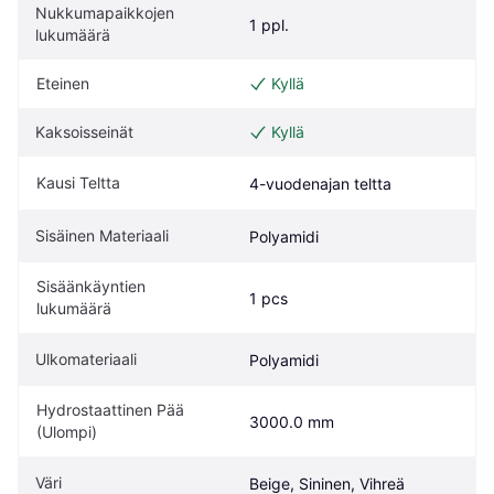
Nukkumapaikkojen 
1 ppl.
lukumäärä
Eteinen
Kyllä
Kaksoisseinät
Kyllä
Kausi Teltta
4-vuodenajan teltta
Sisäinen Materiaali
Polyamidi
Sisäänkäyntien 
1 pcs
lukumäärä
Ulkomateriaali
Polyamidi
Hydrostaattinen Pää 
3000.0 mm
(Ulompi)
Väri
Beige, Sininen, Vihreä