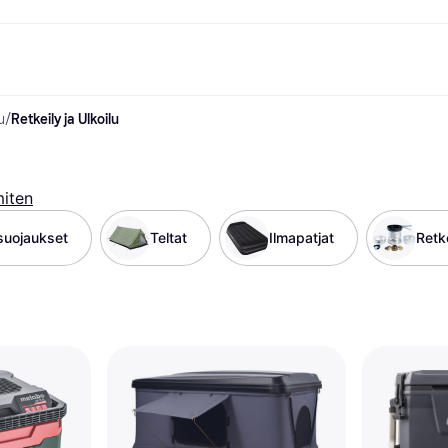
u
/
Retkeily ja Ulkoilu
ksuvaihtoehdot
Shoppaile ja vertaa hintoja
Ostokset ja palkinnot
Raha-asiat
Lisätietoa
Valokuvat
Toimis
com
suvaihtoehdot
Ale
Tutustu kauppoihin
Pelaaminen ja Viihde
Klarna-kortti
Mikä on Kla
sa heti
Kauneus & Terveys
Cashback
Puhelimet & Wearablet
Saldo
sa 30 päivän
Vaatteet
Jäsenyys
Lapset ja Perhe
Tilityypit
miten
ratarvike
uessa
Lelut
Moottorikuljetukset
Säästötili
sa 3 erässä
Koti ja Sisustus
Puutarha ja Patio
Talletustili
suojaukset
Teltat
Ilmapatjat
Retke
oitus
Ääni ja Kuva
Keittiökoneet
ilePay
Urheilu ja Ulkoilu
Kodinkoneet
Tietotekniikka
Kirjat, Elokuvat ja Musiikki
isto
Tee se itse
Kaikki