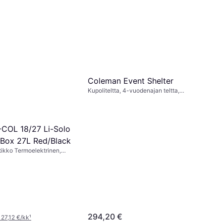
 15,37 €/kk
¹
Coleman Event Shelter
Kupoliteltta, 4-vuodenajan teltta,
Ilmastointi
E-COL 18/27 Li-Solo
Box 27L Red/Black
ikko Termoelektrinen,
astinosasto, Muovia
294,20 €
 27,12 €/kk
¹