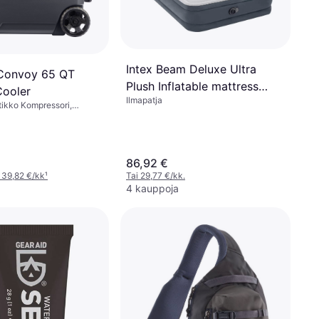
Intex Beam Deluxe Ultra
Convoy 65 QT
Plush Inflatable mattress
ooler
Ilmapatja
236x152x46cm
ikko Kompressori,
äs, TPU (Termoplastinen
86,92 €
 39,82 €/kk
¹
Tai 29,77 €/kk.
4 kauppoja