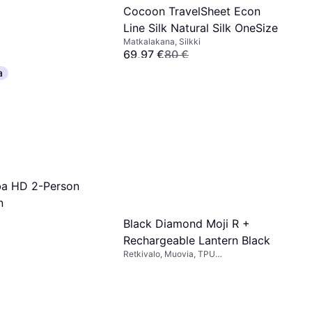
Cocoon TravelSheet Econ
Line Silk Natural Silk OneSize
Matkalakana, Silkki
69,97 €
80 €
Tai 6 maksua, 12,23 €/kk
¹
a
3 kauppoja
a HD 2-Person
n
Black Diamond Moji R +
Rechargeable Lantern Black
Retkivalo, Muovia, TPU
(Termoplastinen Polyuretaani)