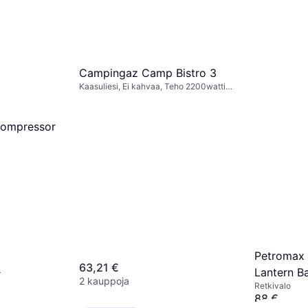
Campingaz Camp Bistro 3
Kaasuliesi, Ei kahvaa, Teho 2200watti,
Teräs
Compressor
Petromax
63,21 €
¹
Lantern Ba
2 kauppoja
Retkivalo
88 €