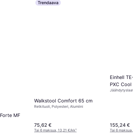
Tai 6 maksua,
Trendaava
4 kauppoja
Einhell T
PXC Cool 
Jäähdytyslaat
12/230 V, Pak
Walkstool Comfort 65 cm
Retkituoli, Polyesteri, Alumiini
 Forte MF
75,62 €
155,24 €
Tai 6 maksua, 13,21 €/kk
¹
Tai 6 maksua,