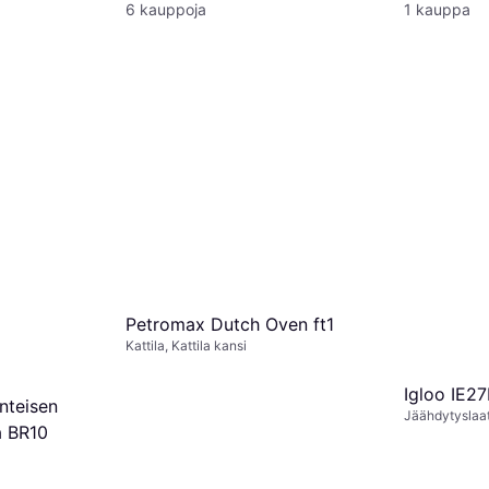
6 kauppoja
1 kauppa
Petromax Dutch Oven ft1
Kattila, Kattila kansi
Igloo IE2
nteisen
Jäähdytyslaat
a BR10
12/230 V, Pol