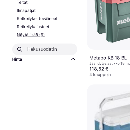
Teltat
Ilmapatjat
Retkeilykeittovälineet
Retkeilykalusteet
Näytä lisää (6)
Metabo KB 18 BL
Hinta
Jäähdytyslaatikko Termo
Muovia
118,52 €
4 kauppoja