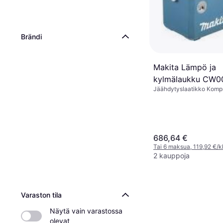
Brändi
Makita Lämpö ja
kylmälaukku CW0
Jäähdytyslaatikko Kompr
18/40 V (ilman akk
laturia)
686,64 €
Tai 6 maksua, 119,92 €/k
2 kauppoja
Varaston tila
Näytä vain varastossa 
olevat