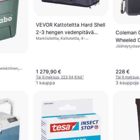
VEVOR Kattoteltta Hard Shell
2-3 hengen vedenpitävä
Coleman 
Markiisiteltta, Kattoteltta, 4-
Jeep-maastoautolle
Wheeled C
vuodenajan teltta
Jäähdytyslaat
Pyörillä, Ter
Polyuretaani)
elektrinen,
1 279,90 €
228 €
Tai 6 maksua, 223,54 €/kk
¹
Tai 6 maksua,
1 kauppa
3 kauppoja