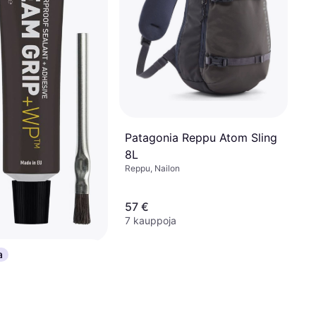
Patagonia Reppu Atom Sling
8L
Reppu, Nailon
57 €
7 kauppoja
a
ar Aid Seamgrip
28ml
ruste