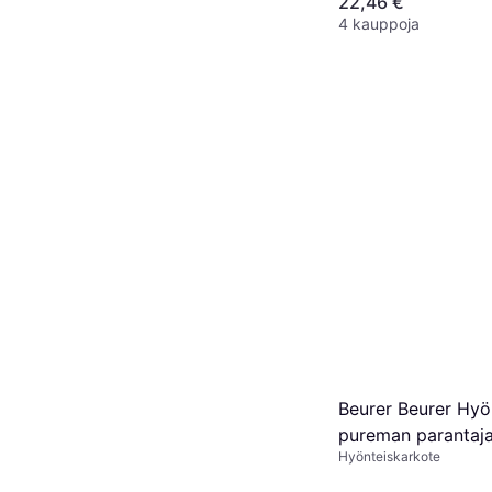
22,46 €
4 kauppoja
Beurer Beurer Hyö
pureman parantaj
Hyönteiskarkote