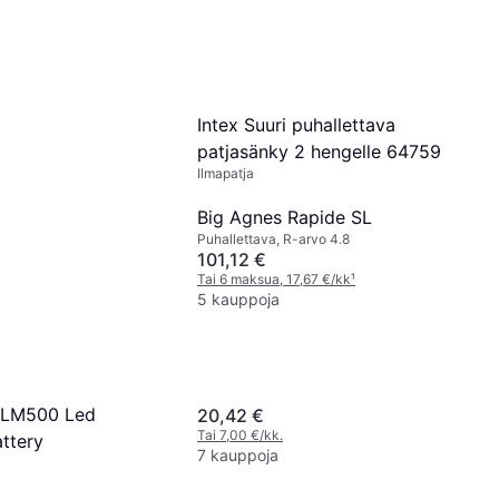
Intex Suuri puhallettava
patjasänky 2 hengelle 64759
Ilmapatja
Big Agnes Rapide SL
Puhallettava, R-arvo 4.8
101,12 €
Tai 6 maksua, 17,67 €/kk
¹
5 kauppoja
 LM500 Led
20,42 €
Tai 7,00 €/kk.
ttery
7 kauppoja