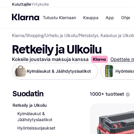
Kuluttajille
Yrityksille
Tutustu Klarnaan
Kauppa
App
Ohje
Klarna
/
Shopping
/
Urheilu ja Ulkoilu
/
Metsästys, Kalastus ja Ulkoil
Kaupat
Ma
Retkeily ja Ulkoilu
Booking.
Mak
Gigantti
Mak
H&M
Mak
Kokeile joustavia maksuja kanssa
Opettele 
Peten Koi
kul
Wolt
Mak
Kylmälaukut & Jäähdytyslaatikot
Hyönteis
Rah
Mob
Suodatin
Kauppahakem
1000+ tuotteet
Retkeily ja Ulkoilu
Kylmälaukut &
Jäähdytyslaatikot
Hyönteissuojaukset