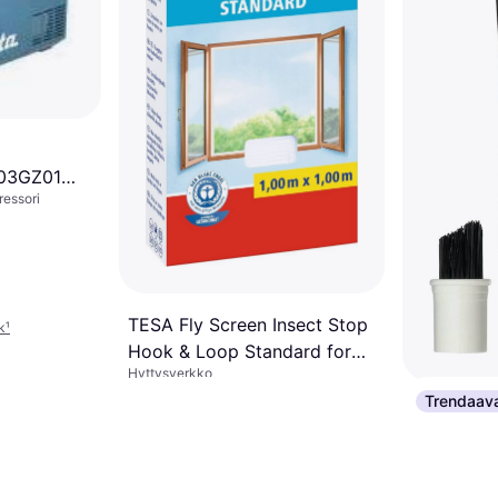
03GZ01
essori
ua ja
TESA Fly Screen Insect Stop
k
¹
Hook & Loop Standard for
Hyttysverkko
Windows 100cm x 100cm
17,34 €
Trendaav
McNett Ge
1 kauppa
Adhesive 
Teltan Lisäva
9,68 €