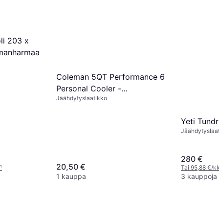
2 kauppoja
li 203 x
manharmaa
Coleman 5QT Performance 6
Personal Cooler -
Jäähdytyslaatikko
jäähdytinlaatikko
Yeti Tund
Jäähdytyslaa
280 €
20,50 €
¹
Tai 95,88 €/kk
1 kauppa
3 kauppoja