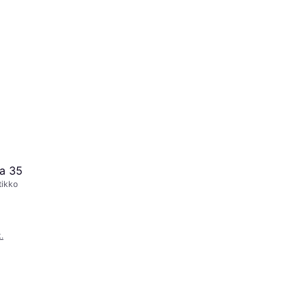
ra 35
tikko
.