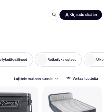
Kirjaudu sisään
totarvikkeet
rna?
ilykeittovälineet
Retkeilykalusteet
Ulkoiluväl
 kategoriat
Vertaa tuotteita
Lajittele mukaan suosio