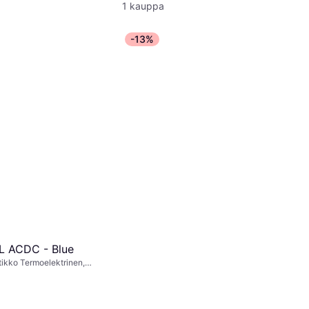
1 kauppa
-13%
7L ACDC - Blue
ikko Termoelektrinen,
ypropeeni, Muovia