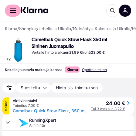
Kuluttajille
Yrityksille
Klarna
/
Shopping
/
Urheilu ja Ulkoilu
/
Metsästys, Kalastus ja Ulkoilu
/
Re
Camelbak Quick Stow Flask 350 ml 
Sininen Juomapullo
Vertaile hintoja alkaen
21,99 €
kohti
33,00 €
+
2
Kokeile joustavia maksuja kanssa
Opettele miten
Suositeltu
Hinta sis. toimituksen
Aktiivinentalvi
24,00 €
mainos
Toimitus 7,00 €
Tai 3 maksua 8,22 €
Camelbak Quick Stow Flask, 350 ml, sininen
RunningXpert
Alin hinta