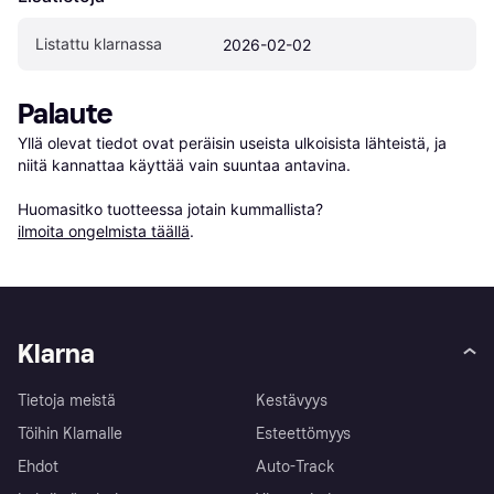
Listattu klarnassa
2026-02-02
Palaute
Yllä olevat tiedot ovat peräisin useista ulkoisista lähteistä, ja 
niitä kannattaa käyttää vain suuntaa antavina.

Huomasitko tuotteessa jotain kummallista? 
ilmoita ongelmista täällä
.
Klarna
Tietoja meistä
Kestävyys
Töihin Klarnalle
Esteettömyys
Ehdot
Auto-Track