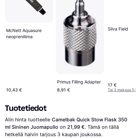
Silva Field
McNett Aquasure
neopreniliima
Primus Filling Adapter
17 €
10,43 €
8,91 €
Tai 3 maksua 5,8
Tuotetiedot
Alin hinta tuotteelle 
Camelbak Quick Stow Flask 350 
ml Sininen Juomapullo
 on 
21,99 €
. Tämä on tällä 
hetkellä halvin tarjous 
3
 kaupan joukossa.