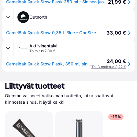
21,99 €
Camelbak Quick Stow Flask 350 ml - Sininen juomapullo juoksuun ja ulkoiluun, kompakti ja kevyt malli
Outnorth
33,00 €
CamelBak Quick Stow 0,35 L Blue - OneSize
Aktiivinentalvi
Toimitus 7,00 €
24,00 €
Camelbak Quick Stow Flask, 350 ml, sininen
Tai 3 maksua 8,22 €
Liittyvät tuotteet
Olemme valinneet valikoiman tuotteita, jotka saattavat 
kiinnostaa sinua.
Näytä kaikki
-19%