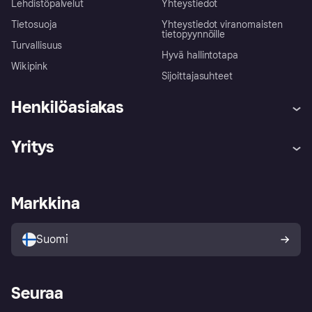
Lehdistöpalvelut
Yhteystiedot
Tietosuoja
Yhteystiedot viranomaisten
tietopyynnöille
Turvallisuus
Hyvä hallintotapa
Wikipink
Sijoittajasuhteet
Henkilöasiakas
Ohje
Reklamaatiot
Yritys
Kirjaudu sisään
Shoppaile turvallisesti Klarnalla
Kauppiastuki
Kehittäjät
Klarna app
Yksityisyysasetukset
Kirjaudu sisään yrityksenä
Operatiivinen tila
Markkina
Tutustu kauppoihin
Peruutusoikeutesi
Myy Klarnalla
Kumppanit ja integraatiot
Ostajan turva
Suomi
Seuraa