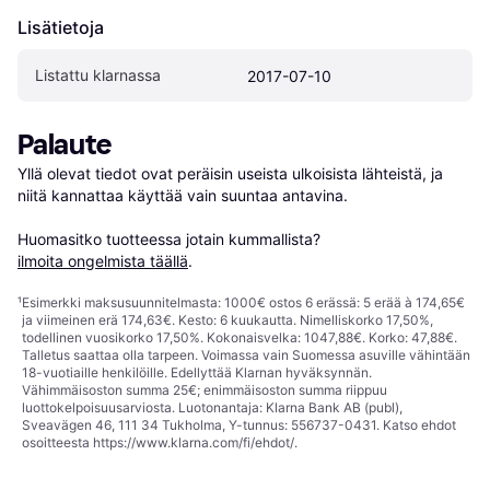
Lisätietoja
Listattu klarnassa
2017-07-10
Palaute
Yllä olevat tiedot ovat peräisin useista ulkoisista lähteistä, ja 
niitä kannattaa käyttää vain suuntaa antavina.

Huomasitko tuotteessa jotain kummallista? 
ilmoita ongelmista täällä
.
¹
Esimerkki maksusuunnitelmasta: 1000€ ostos 6 erässä: 5 erää à 174,65€
ja viimeinen erä 174,63€. Kesto: 6 kuukautta. Nimelliskorko 17,50%,
todellinen vuosikorko 17,50%. Kokonaisvelka: 1047,88€. Korko: 47,88€.
Talletus saattaa olla tarpeen. Voimassa vain Suomessa asuville vähintään
18-vuotiaille henkilöille. Edellyttää Klarnan hyväksynnän.
Vähimmäisoston summa 25€; enimmäisoston summa riippuu
luottokelpoisuusarviosta. Luotonantaja: Klarna Bank AB (publ),
Sveavägen 46, 111 34 Tukholma, Y-tunnus: 556737-0431. Katso ehdot
osoitteesta
https://www.klarna.com/fi/ehdot/
.