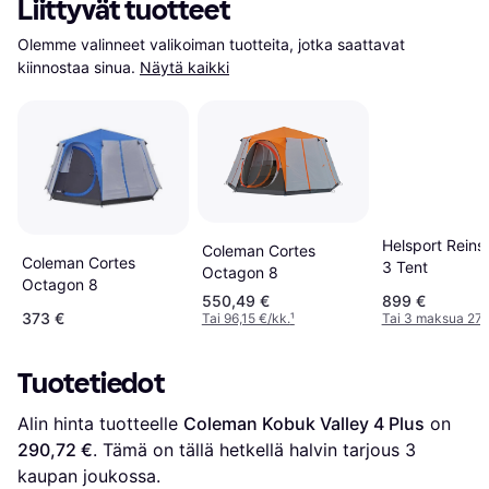
Liittyvät tuotteet
Olemme valinneet valikoiman tuotteita, jotka saattavat 
kiinnostaa sinua.
Näytä kaikki
Helsport Reinsf
Coleman Cortes
Coleman Cortes
3 Tent
Octagon 8
Octagon 8
550,49 €
899 €
373 €
Tai 96,15 €/kk.
¹
Tai 3 maksua 27
Tuotetiedot
Alin hinta tuotteelle 
Coleman Kobuk Valley 4 Plus
 on 
290,72 €
. Tämä on tällä hetkellä halvin tarjous 
3
kaupan joukossa.