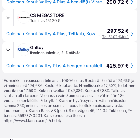
290,72 €
Coleman Kobuk Valley 4 Plus 4 henkilö(t) Vihreä Kupoli-/igluteltta
CS MEGASTORE
Toimitus 151,20 €
297,52 €
Coleman Kobuk Valley 4 Plus, Telttailu, Kova runko, Kupoli-/igluteltta, 4 henkilö(t), Maakangas, Vihreä
Tai 51,97 €/kk.
¹
OnBuy
Ilmainen toimitus
,
3-5 päivää
425,97 €
Coleman Kobuk Valley Plus 4 hengen kupoliteltta - vihreä/harmaa
¹
Esimerkki maksusuunnitelmasta: 1000€ ostos 6 erässä: 5 erää à 174,65€ ja
viimeinen erä 174,63€. Kesto: 6 kuukautta. Nimelliskorko 17,50%, todellinen
vuosikorko 17,50%. Kokonaisvelka: 1047,88€. Korko: 47,88€. Talletus
saattaa olla tarpeen. Voimassa vain Suomessa asuville vähintään 18-
vuotiaille henkilöille. Edellyttää Klarnan hyväksynnän. Vähimmäisoston
summa 25€; enimmäisoston summa riippuu luottokelpoisuusarviosta.
Luotonantaja: Klarna Bank AB (publ), Sveavägen 46, 111 34 Tukholma, Y-
tunnus: 556737-0431. Katso ehdot osoitteesta
https://www.klarna.com/fi/ehdot/
.