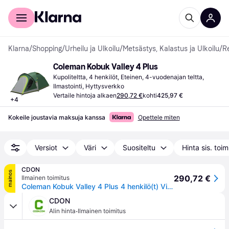
Kuluttajille
Yrityksille
Klarna
/
Shopping
/
Urheilu ja Ulkoilu
/
Metsästys, Kalastus ja Ulkoilu
/
Re
Coleman Kobuk Valley 4 Plus
Kupoliteltta, 4 henkilöt, Eteinen, 4-vuodenajan teltta, 
Ilmastointi, Hyttysverkko
Vertaile hintoja alkaen
290,72 €
kohti
425,97 €
+
4
Kokeile joustavia maksuja kanssa
Opettele miten
Versiot
Väri
Suositeltu
Hinta sis. toi
CDON
mainos
290,72 €
Ilmainen toimitus
Coleman Kobuk Valley 4 Plus 4 henkilö(t) Vihreä Kupoli-/igluteltta
CDON
·
Alin hinta
Ilmainen toimitus