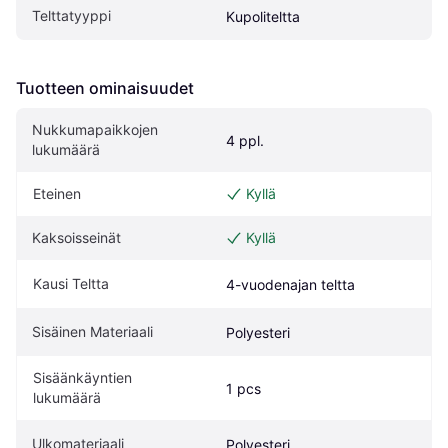
Telttatyyppi
Kupoliteltta
Tuotteen ominaisuudet
Nukkumapaikkojen 
4 ppl.
lukumäärä
Eteinen
Kyllä
Kaksoisseinät
Kyllä
Kausi Teltta
4-vuodenajan teltta
Sisäinen Materiaali
Polyesteri
Sisäänkäyntien 
1 pcs
lukumäärä
Ulkomateriaali
Polyesteri