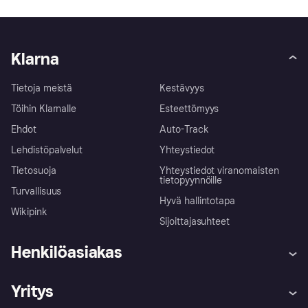
Klarna
Tietoja meistä
Kestävyys
Töihin Klarnalle
Esteettömyys
Ehdot
Auto-Track
Lehdistöpalvelut
Yhteystiedot
Tietosuoja
Yhteystiedot viranomaisten
tietopyynnöille
Turvallisuus
Hyvä hallintotapa
Wikipink
Sijoittajasuhteet
Henkilöasiakas
Ohje
Reklamaatiot
Yritys
Kirjaudu sisään
Shoppaile turvallisesti Klarnalla