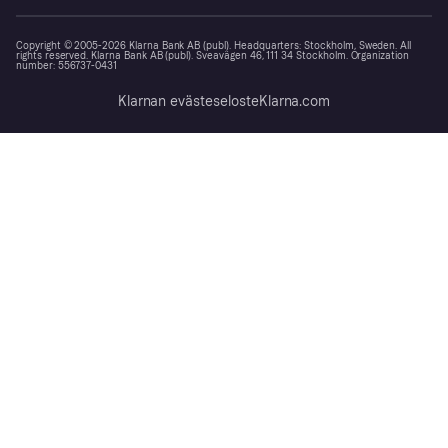
Copyright © 2005-2026 Klarna Bank AB (publ). Headquarters: Stockholm, Sweden. All
rights reserved. Klarna Bank AB (publ). Sveavägen 46, 111 34 Stockholm. Organization
number: 556737-0431
Klarnan evästeseloste
Klarna.com