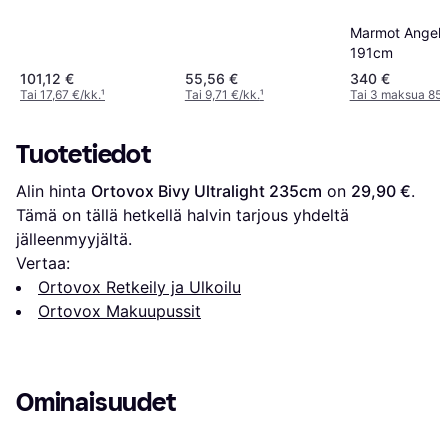
Marmot Angel 
191cm
101,12 €
55,56 €
340 €
Tai 17,67 €/kk.
¹
Tai 9,71 €/kk.
¹
Tai 3 maksua 85,
Tuotetiedot
Alin hinta 
Ortovox Bivy Ultralight 235cm
 on 
29,90 €
. 
Tämä on tällä hetkellä halvin tarjous yhdeltä 
jälleenmyyjältä.
Vertaa:
Ortovox Retkeily ja Ulkoilu
Ortovox Makuupussit
Ominaisuudet