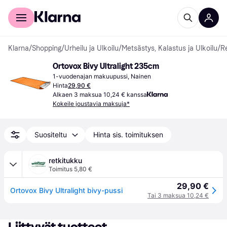
Kuluttajille
Yrityksille
Klarna
/
Shopping
/
Urheilu ja Ulkoilu
/
Metsästys, Kalastus ja Ulkoilu
/
Re
Ortovox Bivy Ultralight 235cm
1-vuodenajan makuupussi, Nainen
Hinta
29,90 €
Alkaen 3 maksua 10,24 € kanssa
Kokeile joustavia maksuja*
Suositeltu
Hinta sis. toimituksen
retkitukku
Toimitus 5,80 €
29,90 €
Ortovox Bivy Ultralight bivy-pussi
Tai 3 maksua 10,24 €