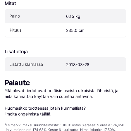
Mitat
Paino
0.15 kg
Pituus
235.0 cm
Lisätietoja
Listattu klarnassa
2018-03-28
Palaute
Yllä olevat tiedot ovat peräisin useista ulkoisista lähteistä, ja 
niitä kannattaa käyttää vain suuntaa antavina.

Huomasitko tuotteessa jotain kummallista? 
ilmoita ongelmista täällä
.
¹
Esimerkki maksusuunnitelmasta: 1000€ ostos 6 erässä: 5 erää à 174,65€
ja viimeinen erä 174,63€. Kesto: 6 kuukautta. Nimelliskorko 17,50%,