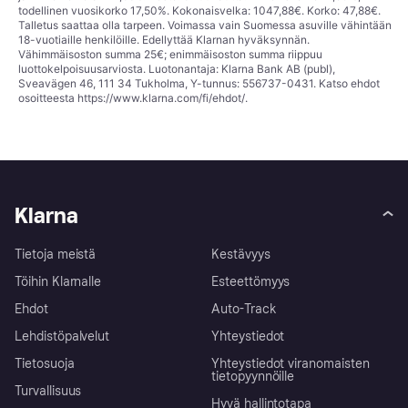
todellinen vuosikorko 17,50%. Kokonaisvelka: 1047,88€. Korko: 47,88€.
Talletus saattaa olla tarpeen. Voimassa vain Suomessa asuville vähintään
18-vuotiaille henkilöille. Edellyttää Klarnan hyväksynnän.
Vähimmäisoston summa 25€; enimmäisoston summa riippuu
luottokelpoisuusarviosta. Luotonantaja: Klarna Bank AB (publ),
Sveavägen 46, 111 34 Tukholma, Y-tunnus: 556737-0431. Katso ehdot
osoitteesta
https://www.klarna.com/fi/ehdot/
.
Klarna
Tietoja meistä
Kestävyys
Töihin Klarnalle
Esteettömyys
Ehdot
Auto-Track
Lehdistöpalvelut
Yhteystiedot
Tietosuoja
Yhteystiedot viranomaisten
tietopyynnöille
Turvallisuus
Hyvä hallintotapa