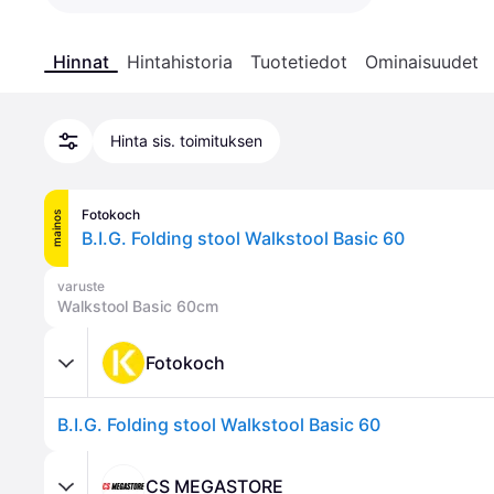
Hinnat
Hintahistoria
Tuotetiedot
Ominaisuudet
Hinta sis. toimituksen
Fotokoch
mainos
B.I.G. Folding stool Walkstool Basic 60
varuste
Walkstool Basic 60cm
Fotokoch
B.I.G. Folding stool Walkstool Basic 60
CS MEGASTORE