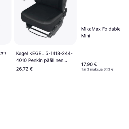
MikaMax Foldable Sto
Mini
5cm
Kegel KEGEL 5-1418-244-
4010 Penkin päällinen
17,90 €
musta Tekonahka,
26,72 €
Tai 3 maksua 6,13 €
Polyesteri Etu, vasen