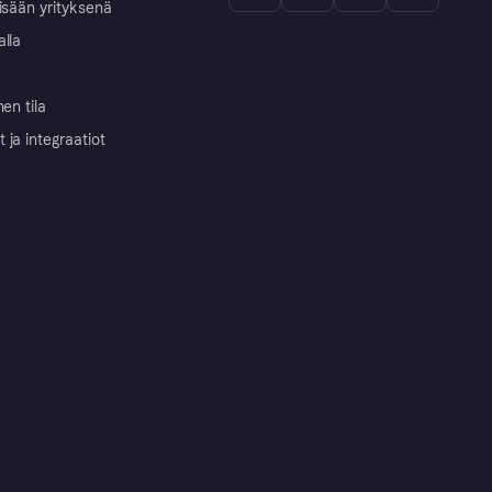
isään yrityksenä
alla
nen tila
ja integraatiot