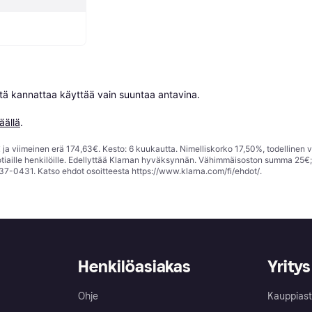
niitä kannattaa käyttää vain suuntaa antavina.

äällä
.
ja viimeinen erä 174,63€. Kesto: 6 kuukautta. Nimelliskorko 17,50%, todellinen 
tiaille henkilöille. Edellyttää Klarnan hyväksynnän. Vähimmäisoston summa 25€
37-0431. Katso ehdot osoitteesta
https://www.klarna.com/fi/ehdot/
.
Henkilöasiakas
Yritys
Ohje
Kauppiast