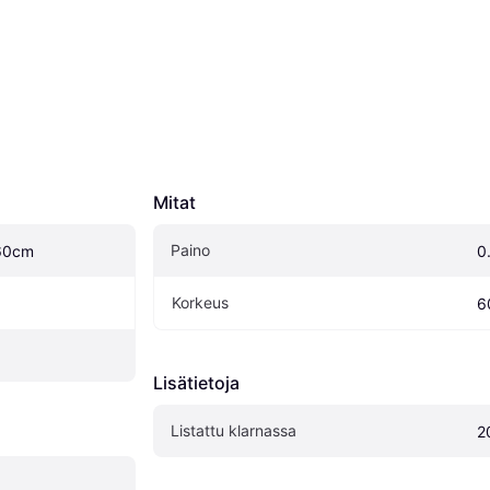
Mitat
Paino
 60cm
0
Korkeus
6
Lisätietoja
Listattu klarnassa
2