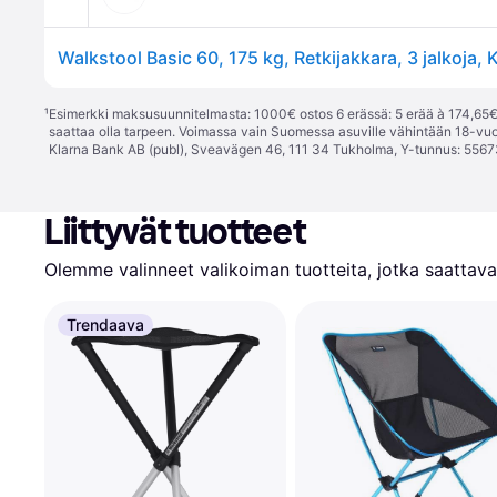
¹
Esimerkki maksusuunnitelmasta: 1000€ ostos 6 erässä: 5 erää à 174,65€ 
saattaa olla tarpeen. Voimassa vain Suomessa asuville vähintään 18-vuo
Klarna Bank AB (publ), Sveavägen 46, 111 34 Tukholma, Y-tunnus: 5567
Liittyvät tuotteet
Olemme valinneet valikoiman tuotteita, jotka saattavat
Trendaava