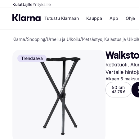
Kuluttajille
Yrityksille
Tutustu Klarnaan
Kauppa
App
Ohje
Klarna
/
Shopping
/
Urheilu ja Ulkoilu
/
Metsästys, Kalastus ja Ulkoil
Kaupat
Ma
Booking.
Mak
Walksto
Gigantti
Mak
Trendaava
H&M
Mak
Retkituoli, Alu
Peten Koi
kul
Wolt
Mak
Vertaile hinto
Rah
Alkaen 6 maksua
Mob
50 cm
43,75 €
Kauppahakem