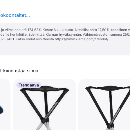
Walkstool Basic 60, 175 kg, Retkijakkara, 3 jalkoja, Kokoontaitettava, 725 g, Musta
ja viimeinen erä 174,63€. Kesto: 6 kuukautta. Nimelliskorko 17,50%, todellinen 
tiaille henkilöille. Edellyttää Klarnan hyväksynnän. Vähimmäisoston summa 25€
37-0431. Katso ehdot osoitteesta
https://www.klarna.com/fi/ehdot/
.
 kiinnostaa sinua.
Trendaava