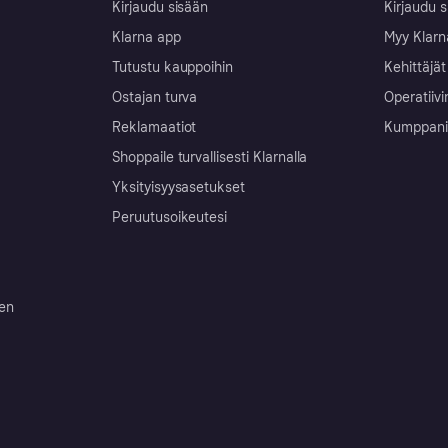
Kirjaudu sisään
Kirjaudu s
Klarna app
Myy Klarn
Tutustu kauppoihin
Kehittäjät
Ostajan turva
Operatiivi
Reklamaatiot
Kumppanit 
Shoppaile turvallisesti Klarnalla
Yksityisyysasetukset
Peruutusoikeutesi
ten