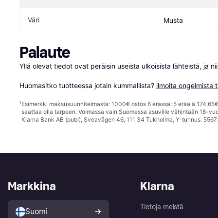
Väri
Musta
Palaute
Yllä olevat tiedot ovat peräisin useista ulkoisista lähteistä, ja 
Huomasitko tuotteessa jotain kummallista? 
ilmoita ongelmista t
¹
Esimerkki maksusuunnitelmasta: 1000€ ostos 6 erässä: 5 erää à 174,65€ 
saattaa olla tarpeen. Voimassa vain Suomessa asuville vähintään 18-vuo
Klarna Bank AB (publ), Sveavägen 46, 111 34 Tukholma, Y-tunnus: 5567
Markkina
Klarna
Tietoja meistä
Suomi