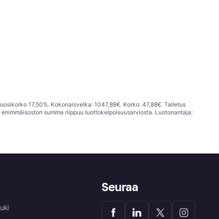
vuosikorko 17,50%. Kokonaisvelka: 1047,88€. Korko: 47,88€. Talletus
; enimmäisoston summa riippuu luottokelpoisuusarviosta. Luotonantaja:
Seuraa
uki