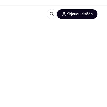
Kirjaudu sisään
totarvikkeet
rna?
 kategoriat