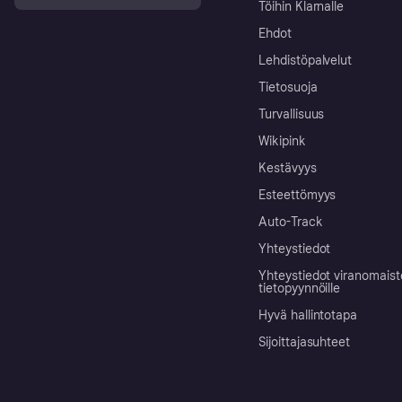
Töihin Klarnalle
Ehdot
Lehdistöpalvelut
Tietosuoja
Turvallisuus
Wikipink
Kestävyys
Esteettömyys
Auto-Track
Yhteystiedot
Yhteystiedot viranomais
tietopyynnöille
Hyvä hallintotapa
Sijoittajasuhteet