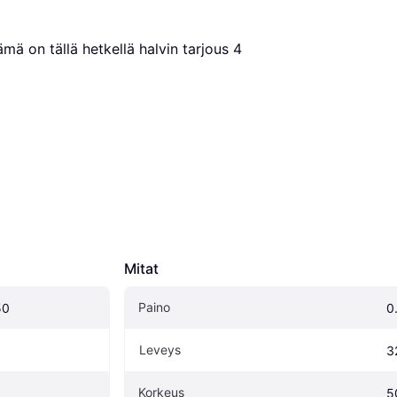
ämä on tällä hetkellä halvin tarjous 
4
Mitat
Paino
50
0
Leveys
3
Korkeus
5