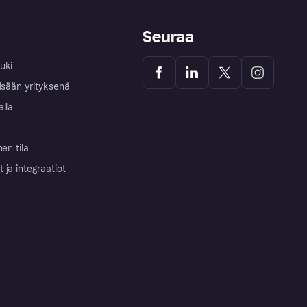
Seuraa
uki
isään yrityksenä
alla
nen tila
ja integraatiot