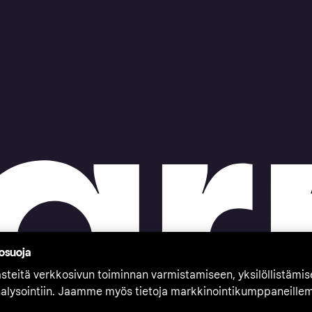
tosuoja
teitä verkkosivun toiminnan varmistamiseen, yksilöllistämi
nalysointiin. Jaamme myös tietoja markkinointikumppaneille