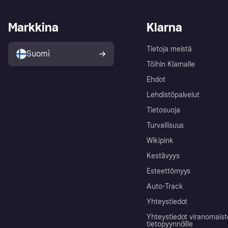
Markkina
Klarna
Tietoja meistä
Suomi
Töihin Klarnalle
Ehdot
Lehdistöpalvelut
Tietosuoja
Turvallisuus
Wikipink
Kestävyys
Esteettömyys
Auto-Track
Yhteystiedot
Yhteystiedot viranomais
tietopyynnöille