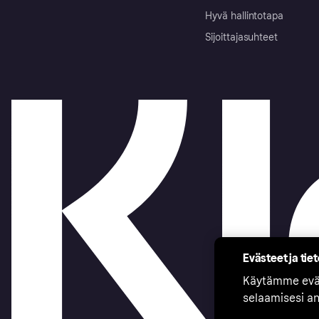
Hyvä hallintotapa
Sijoittajasuhteet
Evästeet ja tie
Käytämme eväs
selaamisesi a