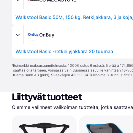
Walkstool Basic 50M, 150 kg, Retkijakkara, 3 jalkoja
OnBuy
Walkstool Basic -retkeilyjakkara 20 tuumaa
¹
Esimerkki maksusuunnitelmasta: 1000€ ostos 6 erässä: 5 erää à 174,65€ 
saattaa olla tarpeen. Voimassa vain Suomessa asuville vähintään 18-vuo
Klarna Bank AB (publ), Sveavägen 46, 111 34 Tukholma, Y-tunnus: 5567
Liittyvät tuotteet
Olemme valinneet valikoiman tuotteita, jotka saattavat