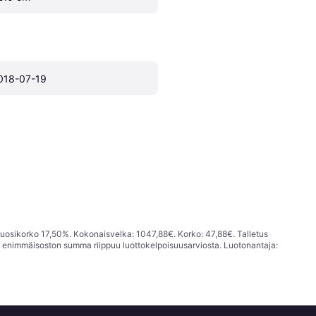
018-07-19
vuosikorko 17,50%. Kokonaisvelka: 1047,88€. Korko: 47,88€. Talletus
; enimmäisoston summa riippuu luottokelpoisuusarviosta. Luotonantaja: