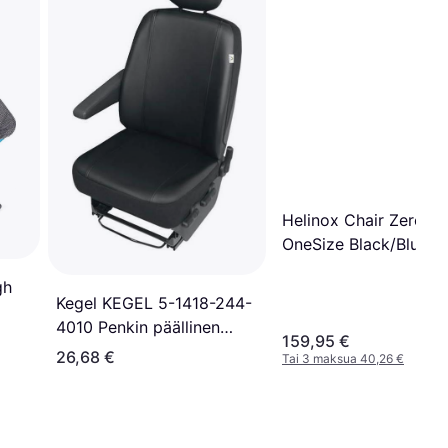
Helinox Chair Zero
OneSize Black/Blue
gh
Kegel KEGEL 5-1418-244-
4010 Penkin päällinen
159,95 €
musta Tekonahka,
26,68 €
Tai 3 maksua 40,26 €
Polyesteri Etu, vasen