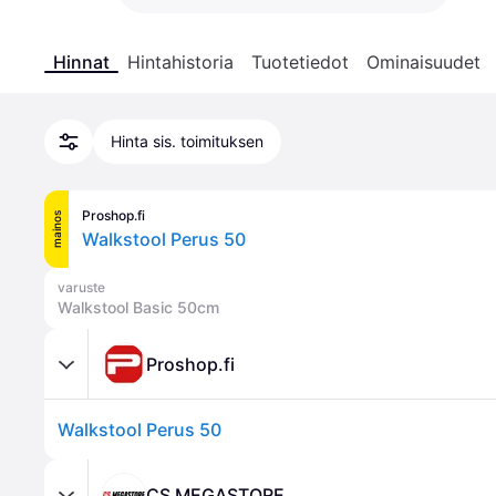
Hinnat
Hintahistoria
Tuotetiedot
Ominaisuudet
Hinta sis. toimituksen
Proshop.fi
mainos
Walkstool Perus 50
varuste
Walkstool Basic 50cm
Proshop.fi
Walkstool Perus 50
CS MEGASTORE