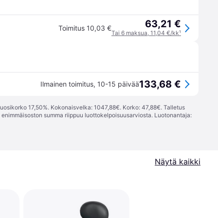
63,21 €
Toimitus 10,03 €
Tai 6 maksua, 11,04 €/kk
¹
133,68 €
Ilmainen toimitus
,
10-15 päivää
vuosikorko 17,50%. Kokonaisvelka: 1047,88€. Korko: 47,88€. Talletus
; enimmäisoston summa riippuu luottokelpoisuusarviosta. Luotonantaja:
Näytä kaikki