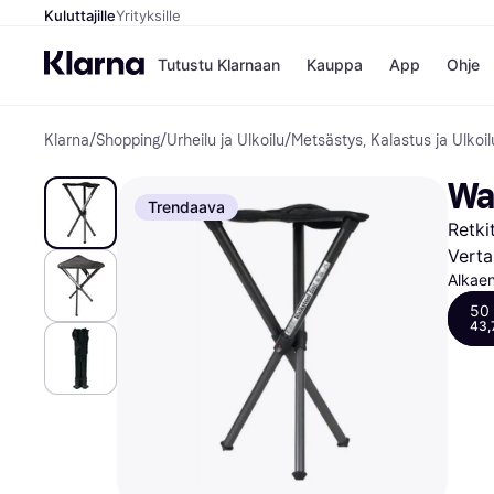
Kuluttajille
Yrityksille
Tutustu Klarnaan
Kauppa
App
Ohje
Klarna
/
Shopping
/
Urheilu ja Ulkoilu
/
Metsästys, Kalastus ja Ulkoil
Kaupat
Ma
Booking.
Mak
Wa
Gigantti
Mak
Trendaava
H&M
Mak
Retkit
Peten Koi
kul
Wolt
Mak
Verta
Rah
Alkae
Mob
50
43,
Kauppahakem