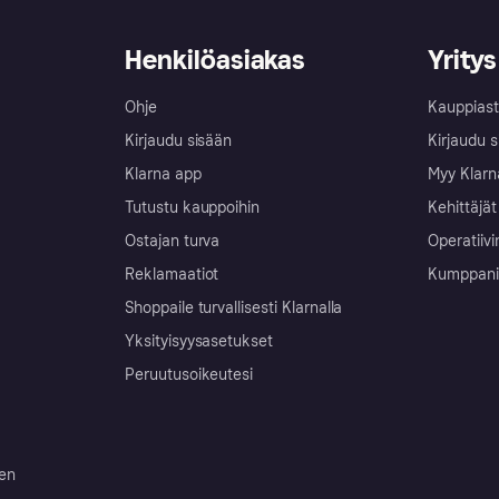
Henkilöasiakas
Yritys
Ohje
Kauppiast
Kirjaudu sisään
Kirjaudu s
Klarna app
Myy Klarn
Tutustu kauppoihin
Kehittäjät
Ostajan turva
Operatiivi
Reklamaatiot
Kumppanit 
Shoppaile turvallisesti Klarnalla
Yksityisyysasetukset
Peruutusoikeutesi
ten