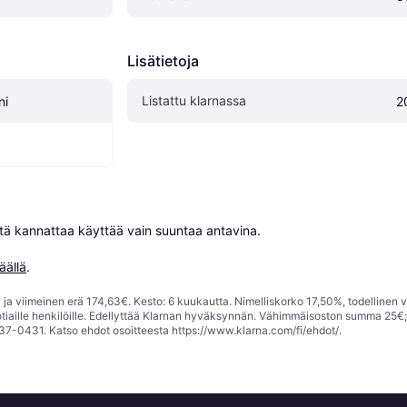
Lisätietoja
Listattu klarnassa
ni
2
niitä kannattaa käyttää vain suuntaa antavina.

äällä
.
ja viimeinen erä 174,63€. Kesto: 6 kuukautta. Nimelliskorko 17,50%, todellinen 
tiaille henkilöille. Edellyttää Klarnan hyväksynnän. Vähimmäisoston summa 25€
37-0431. Katso ehdot osoitteesta
https://www.klarna.com/fi/ehdot/
.