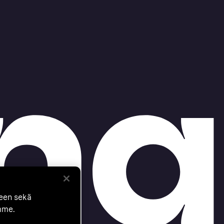
seen sekä
mme.