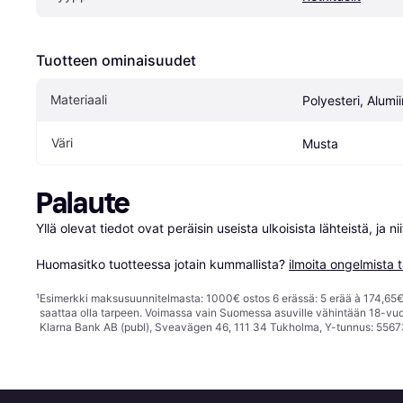
Tuotteen ominaisuudet
Materiaali
Polyesteri, Alumii
Väri
Musta
Palaute
Yllä olevat tiedot ovat peräisin useista ulkoisista lähteistä, ja 
Huomasitko tuotteessa jotain kummallista? 
ilmoita ongelmista t
¹
Esimerkki maksusuunnitelmasta: 1000€ ostos 6 erässä: 5 erää à 174,65€ 
saattaa olla tarpeen. Voimassa vain Suomessa asuville vähintään 18-vuo
Klarna Bank AB (publ), Sveavägen 46, 111 34 Tukholma, Y-tunnus: 5567