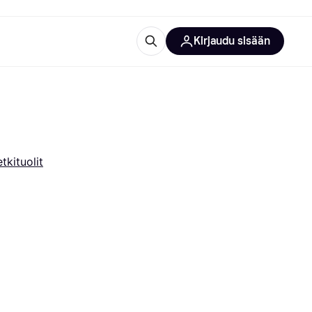
Kirjaudu sisään
totarvikkeet
rna?
tkituolit
 kategoriat