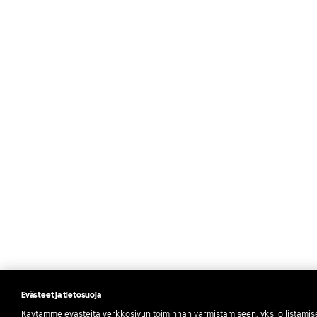
Evästeet ja tietosuoja
Käytämme evästeitä verkkosivun toiminnan varmistamiseen, yksilöllistämi