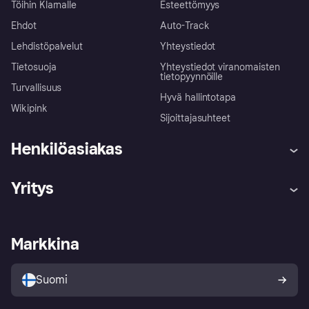
Töihin Klarnalle
Esteettömyys
Ehdot
Auto-Track
Lehdistöpalvelut
Yhteystiedot
Tietosuoja
Yhteystiedot viranomaisten
tietopyynnöille
Turvallisuus
Hyvä hallintotapa
Wikipink
Sijoittajasuhteet
Henkilöasiakas
Ohje
Reklamaatiot
Yritys
Kirjaudu sisään
Shoppaile turvallisesti Klarnalla
Kauppiastuki
Kehittäjät
Klarna app
Yksityisyysasetukset
Kirjaudu sisään yrityksenä
Operatiivinen tila
Markkina
Tutustu kauppoihin
Peruutusoikeutesi
Myy Klarnalla
Kumppanit ja integraatiot
Ostajan turva
Suomi