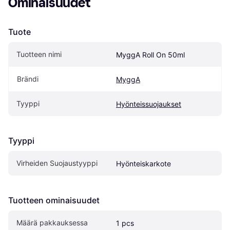
Ominaisuudet
Tuote
Tuotteen nimi
MyggA Roll On 50ml
Brändi
MyggA
Tyyppi
Hyönteissuojaukset
Tyyppi
Virheiden Suojaustyyppi
Hyönteiskarkote
Tuotteen ominaisuudet
Määrä pakkauksessa
1 pcs