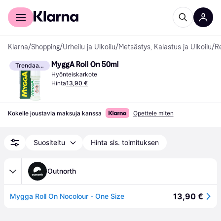
Kuluttajille
Yrityksille
Klarna
/
Shopping
/
Urheilu ja Ulkoilu
/
Metsästys, Kalastus ja Ulkoilu
/
Re
MyggA Roll On 50ml
Trendaava
Hyönteiskarkote
Hinta
13,90 €
Kokeile joustavia maksuja kanssa
Opettele miten
Suositeltu
Hinta sis. toimituksen
Outnorth
13,90 €
Mygga Roll On Nocolour - One Size