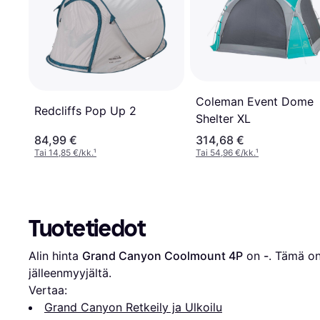
Coleman Event Dome
Redcliffs Pop Up 2
Shelter XL
84,99 €
314,68 €
Tai 14,85 €/kk.
¹
Tai 54,96 €/kk.
¹
Tuotetiedot
Alin hinta 
Grand Canyon Coolmount 4P
 on 
-
. Tämä on 
jälleenmyyjältä.
Vertaa:
Grand Canyon Retkeily ja Ulkoilu