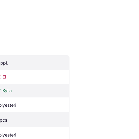
 ppl.
Ei
Kyllä
olyesteri
 pcs
olyesteri