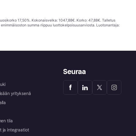
vuosikorko 17,50%. Kokonaisvelka: 1047,88€. Korko: 47,88€. Talletus
; enimmäisoston summa riippuu luottokelpoisuusarviosta. Luotonantaja:
Seuraa
uki
isään yrityksenä
alla
nen tila
ja integraatiot