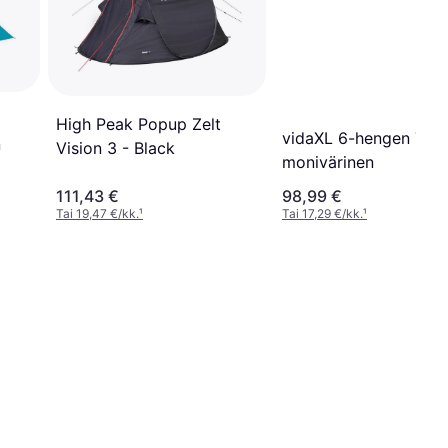
High Peak Popup Zelt
vidaXL 6-hengen Telt
n
Vision 3 - Black
monivärinen
111,43 €
98,99 €
Tai 19,47 €/kk.
¹
Tai 17,29 €/kk.
¹