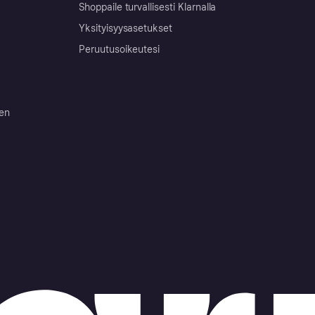
Shoppaile turvallisesti Klarnalla
Yksityisyysasetukset
Peruutusoikeutesi
ten