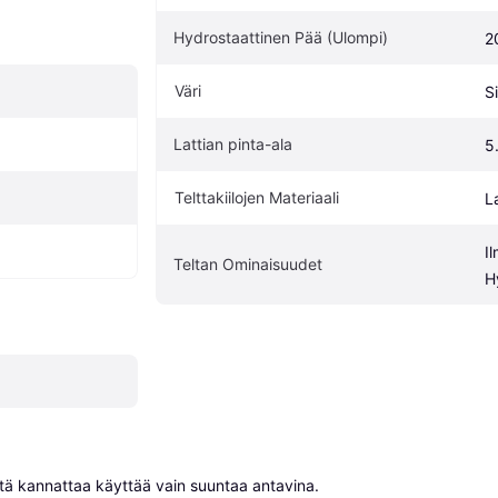
Hydrostaattinen Pää (Ulompi)
2
Väri
S
Lattian pinta-ala
5
Telttakiilojen Materiaali
L
Il
Teltan Ominaisuudet
H
niitä kannattaa käyttää vain suuntaa antavina.
