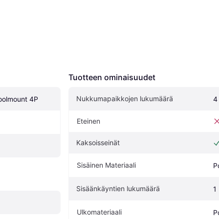
Tuotteen ominaisuudet
Nukkumapaikkojen lukumäärä
oolmount 4P
4
Eteinen
Kaksoisseinät
Sisäinen Materiaali
P
Sisäänkäyntien lukumäärä
1
Ulkomateriaali
P