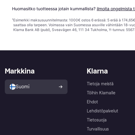
Huomasitko tuotteessa jotain kummallista? 
ilmoita ongelmista t
¹
Esimerkki maksusuunnitelmasta: 1000€ ostos 6 erässä: 5 erää à 174,65€ 
saattaa olla tarpeen. Voimassa vain Suomessa asuville vähintään 18-vuo
Klarna Bank AB (publ), Sveavägen 46, 111 34 Tukholma, Y-tunnus: 5567
Markkina
Klarna
Tietoja meistä
Suomi
Töihin Klarnalle
Ehdot
Lehdistöpalvelut
Tietosuoja
Turvallisuus