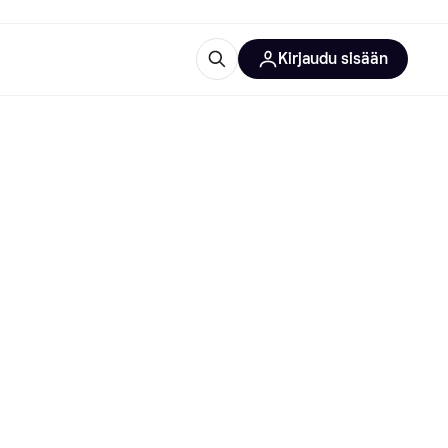
Kirjaudu sisään
totarvikkeet
rna?
 kategoriat