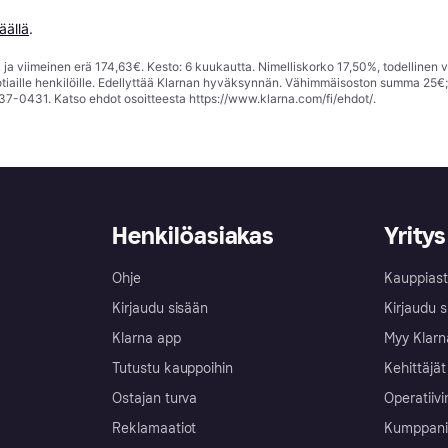
äällä
.
ja viimeinen erä 174,63€. Kesto: 6 kuukautta. Nimelliskorko 17,50%, todellinen 
tiaille henkilöille. Edellyttää Klarnan hyväksynnän. Vähimmäisoston summa 25€
37-0431. Katso ehdot osoitteesta
https://www.klarna.com/fi/ehdot/
.
Henkilöasiakas
Yritys
Ohje
Kauppiast
Kirjaudu sisään
Kirjaudu s
Klarna app
Myy Klarn
Tutustu kauppoihin
Kehittäjät
Ostajan turva
Operatiivi
Reklamaatiot
Kumppanit 