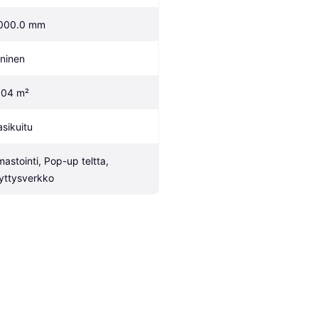
000.0 mm
ininen
.04 m²
asikuitu
mastointi, Pop-up teltta, 
yttysverkko