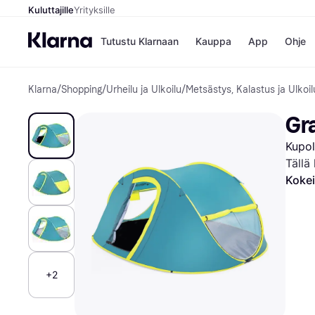
Kuluttajille
Yrityksille
Tutustu Klarnaan
Kauppa
App
Ohje
Klarna
/
Shopping
/
Urheilu ja Ulkoilu
/
Metsästys, Kalastus ja Ulkoil
Kaupat
Ma
Booking.
Mak
Gr
Gigantti
Mak
H&M
Mak
Kupol
Peten Koi
kul
Wolt
Mak
Tällä
Rah
Kokei
Mob
Kauppahakem
+2