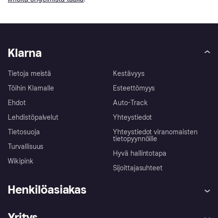
Klarna
Tietoja meistä
Kestävyys
Töihin Klarnalle
Esteettömyys
Ehdot
Auto-Track
Lehdistöpalvelut
Yhteystiedot
Tietosuoja
Yhteystiedot viranomaisten
tietopyynnöille
Turvallisuus
Hyvä hallintotapa
Wikipink
Sijoittajasuhteet
Henkilöasiakas
Ohje
Reklamaatiot
Yritys