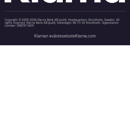
Copyright © 2005-2026 Klarna Bank AB (publ). Headquarters: Stockholm, Sweden. All
rights reserved. Klarna Bank AB (publ). Sveavägen 46, 111 34 Stockholm. Organization
number: 556737-0431
Klarnan evästeseloste
Klarna.com