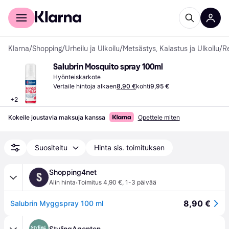
Kuluttajille
Yrityksille
Klarna
/
Shopping
/
Urheilu ja Ulkoilu
/
Metsästys, Kalastus ja Ulkoilu
/
Re
Salubrin Mosquito spray 100ml
Hyönteiskarkote
Vertaile hintoja alkaen
8,90 €
kohti
9,95 €
+
2
Kokeile joustavia maksuja kanssa
Opettele miten
Suositeltu
Hinta sis. toimituksen
Shopping4net
S
·
Alin hinta
Toimitus 4,90 €
,
1-3 päivää
8,90 €
Salubrin Myggspray 100 ml
StylingAgenten