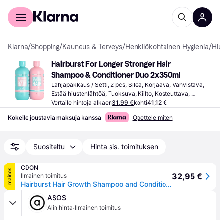
Kuluttajille
Yrityksille
Klarna
/
Shopping
/
Kauneus & Terveys
/
Henkilökohtainen Hygienia
/
Hi
Hairburst For Longer Stronger Hair 
Shampoo & Conditioner Duo 2x350ml
Lahjapakkaus / Setti, 2 pcs, Sileä, Korjaava, Vahvistava, 
Estää hiustenlähtöä, Tuoksuva, Kiilto, Kosteuttava, 
Ravitseva, Pehmentävä, Paksuntava, Tuuheuttava, 
Vertaile hintoja alkaen
31,99 €
kohti
41,12 €
Silikoniton, Proteiini, Vitamiinit, Sulfaatiton, Parabeeniton
Kokeile joustavia maksuja kanssa
Opettele miten
Suositeltu
Hinta sis. toimituksen
CDON
mainos
32,95 €
Ilmainen toimitus
Hairburst Hair Growth Shampoo and Conditioner Set for Women - Vegan Anti Hair Loss and Thinning Hair Treatment - Healthy Hair Growth Boost - Grow G...
ASOS
·
Alin hinta
Ilmainen toimitus