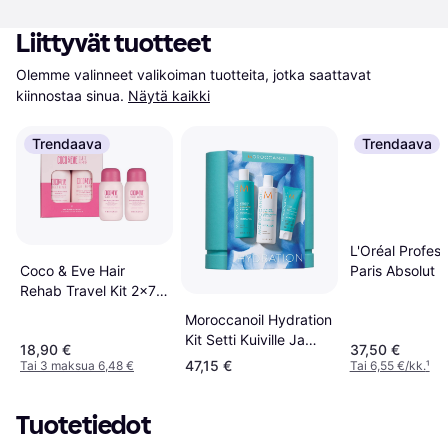
Liittyvät tuotteet
Olemme valinneet valikoiman tuotteita, jotka saattavat 
kiinnostaa sinua.
Näytä kaikki
Trendaava
Trendaava
L'Oréal Profess
Coco & Eve Hair
Paris Absolut R
Rehab Travel Kit 2x70
Molecular Disc
ml
Set Mini
Moroccanoil Hydration
Kit Setti Kuiville Ja
18,90 €
37,50 €
Normaaleille Hiuksille
47,15 €
Tai 3 maksua 6,48 €
Tai 6,55 €/kk.
¹
Tuotetiedot