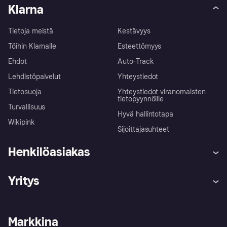
Klarna
Tietoja meistä
Kestävyys
Töihin Klarnalle
Esteettömyys
Ehdot
Auto-Track
Lehdistöpalvelut
Yhteystiedot
Tietosuoja
Yhteystiedot viranomaisten
tietopyynnöille
Turvallisuus
Hyvä hallintotapa
Wikipink
Sijoittajasuhteet
Henkilöasiakas
Ohje
Reklamaatiot
Yritys
Kirjaudu sisään
Shoppaile turvallisesti Klarnalla
Kauppiastuki
Kehittäjät
Klarna app
Yksityisyysasetukset
Kirjaudu sisään yrityksenä
Operatiivinen tila
Markkina
Tutustu kauppoihin
Peruutusoikeutesi