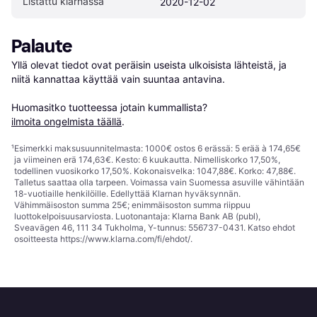
Listattu klarnassa
2020-12-02
Palaute
Yllä olevat tiedot ovat peräisin useista ulkoisista lähteistä, ja 
niitä kannattaa käyttää vain suuntaa antavina.

Huomasitko tuotteessa jotain kummallista? 
ilmoita ongelmista täällä
.
¹
Esimerkki maksusuunnitelmasta: 1000€ ostos 6 erässä: 5 erää à 174,65€
ja viimeinen erä 174,63€. Kesto: 6 kuukautta. Nimelliskorko 17,50%,
todellinen vuosikorko 17,50%. Kokonaisvelka: 1047,88€. Korko: 47,88€.
Talletus saattaa olla tarpeen. Voimassa vain Suomessa asuville vähintään
18-vuotiaille henkilöille. Edellyttää Klarnan hyväksynnän.
Vähimmäisoston summa 25€; enimmäisoston summa riippuu
luottokelpoisuusarviosta. Luotonantaja: Klarna Bank AB (publ),
Sveavägen 46, 111 34 Tukholma, Y-tunnus: 556737-0431. Katso ehdot
osoitteesta
https://www.klarna.com/fi/ehdot/
.