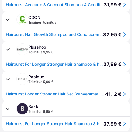
31,99 €
Hairburst Avocado & Coconut Shampoo & Conditioner Set-No colour
CDON
Ilmainen toimitus
32,95 €
Hairburst Hair Growth Shampoo and Conditioner Set for Women - Vegan Anti Hair Loss and Thinning Hair Treatment - Healthy Hair Growth Boost - Grow G...
Plusshop
Toimitus 9,95 €
37,99 €
Hairburst For Longer Stronger Hair Shampoo & hoitoaine - 2 x 350 ml
Papique
Toimitus 5,90 €
41,12 €
Hairburst Longer Stronger Hair Set (vahvemmat, kiiltävämmät hiukset)
Bazta
B
Toimitus 9,95 €
37,99 €
Hairburst For Longer Stronger Hair Shampoo & hoitoaine - 2 x 350 ml