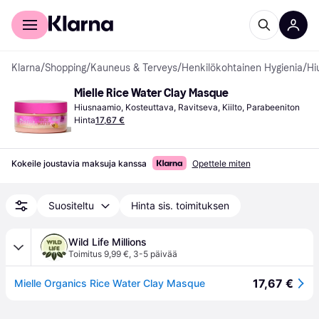
Kuluttajille
Yrityksille
Klarna
/
Shopping
/
Kauneus & Terveys
/
Henkilökohtainen Hygienia
/
Hi
Mielle Rice Water Clay Masque
Hiusnaamio, Kosteuttava, Ravitseva, Kiilto, Parabeeniton
Hinta
17,67 €
Kokeile joustavia maksuja kanssa
Opettele miten
Suositeltu
Hinta sis. toimituksen
Wild Life Millions
Toimitus 9,99 €
,
3-5 päivää
17,67 €
Mielle Organics Rice Water Clay Masque