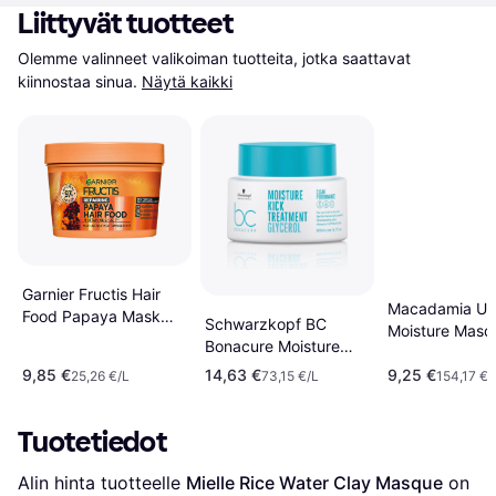
Liittyvät tuotteet
Olemme valinneet valikoiman tuotteita, jotka saattavat 
kiinnostaa sinua.
Näytä kaikki
Garnier Fructis Hair
Macadamia Ult
Food Papaya Mask
Schwarzkopf BC
Moisture Masq
400
Bonacure Moisture
Kick Treatment
9,85 €
14,63 €
9,25 €
25,26 €/L
73,15 €/L
154,17 €/
Glycerol
Tuotetiedot
Alin hinta tuotteelle 
Mielle Rice Water Clay Masque
 on 