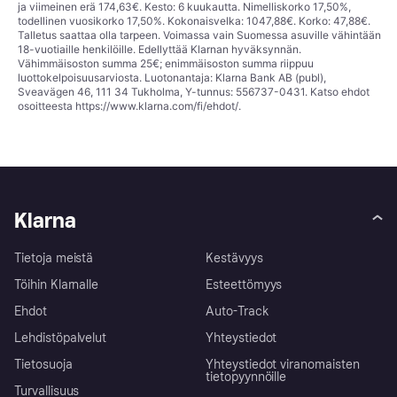
ja viimeinen erä 174,63€. Kesto: 6 kuukautta. Nimelliskorko 17,50%,
todellinen vuosikorko 17,50%. Kokonaisvelka: 1047,88€. Korko: 47,88€.
Talletus saattaa olla tarpeen. Voimassa vain Suomessa asuville vähintään
18-vuotiaille henkilöille. Edellyttää Klarnan hyväksynnän.
Vähimmäisoston summa 25€; enimmäisoston summa riippuu
luottokelpoisuusarviosta. Luotonantaja: Klarna Bank AB (publ),
Sveavägen 46, 111 34 Tukholma, Y-tunnus: 556737-0431. Katso ehdot
osoitteesta
https://www.klarna.com/fi/ehdot/
.
Klarna
Tietoja meistä
Kestävyys
Töihin Klarnalle
Esteettömyys
Ehdot
Auto-Track
Lehdistöpalvelut
Yhteystiedot
Tietosuoja
Yhteystiedot viranomaisten
tietopyynnöille
Turvallisuus