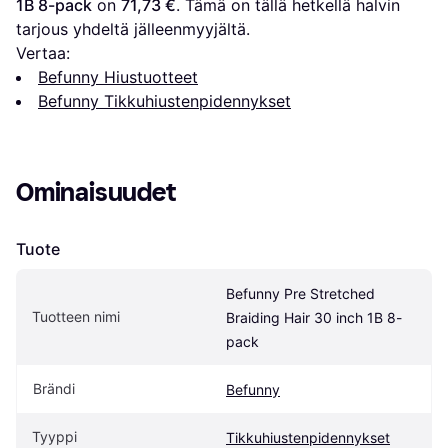
1B 8-pack
 on 
71,73 €
. Tämä on tällä hetkellä halvin 
tarjous yhdeltä jälleenmyyjältä.
Vertaa:
Befunny Hiustuotteet
Befunny Tikkuhiustenpidennykset
Ominaisuudet
Tuote
Befunny Pre Stretched 
Tuotteen nimi
Braiding Hair 30 inch 1B 8-
pack
Brändi
Befunny
Tyyppi
Tikkuhiustenpidennykset