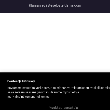
Klarnan evästeseloste
Klarna.com
Evästeet ja tietosuoja
Käytämme evästeitä verkkosivun toiminnan varmistamiseen, yksilöllistämi
sekä selaamisesi analysointiin. Jaamme myös tietoja
markkinointikumppaneillemme.
Muokkaa asetuksia