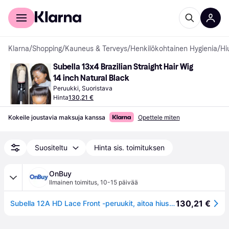
Kuluttajille
Yrityksille
Klarna
/
Shopping
/
Kauneus & Terveys
/
Henkilökohtainen Hygienia
/
Hi
Subella 13x4 Brazilian Straight Hair Wig 
14 inch Natural Black
Peruukki, Suoristava
Hinta
130,21 €
Kokeile joustavia maksuja kanssa
Opettele miten
Suositeltu
Hinta sis. toimituksen
OnBuy
Ilmainen toimitus
,
10-15 päivää
130,21 €
Subella 12A HD Lace Front -peruukit, aitoa hiusta, valmiiksi nypitty hiusraja ja vauvanhius, 180% tiheys, 13x4, brasilialainen suora, aitoa hiusta, mu