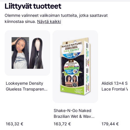
Liittyvät tuotteet
Olemme valinneet valikoiman tuotteita, jotka saattavat 
kiinnostaa sinua.
Näytä kaikki
Lookeyeme Density
Alididi 13x4 St
Glueless Transparent
Lace Frontal W
Lace Front Wigs HD
inch #613 Blo
30 inch
Shake-N-Go Naked
Brazilian Wet & Wavy
Human Hair Lace
163,32 €
163,72 €
179,44 €
Front Wig 5inch