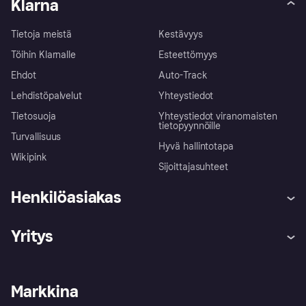
Klarna
Tietoja meistä
Kestävyys
Töihin Klarnalle
Esteettömyys
Ehdot
Auto-Track
Lehdistöpalvelut
Yhteystiedot
Tietosuoja
Yhteystiedot viranomaisten
tietopyynnöille
Turvallisuus
Hyvä hallintotapa
Wikipink
Sijoittajasuhteet
Henkilöasiakas
Ohje
Reklamaatiot
Yritys
Kirjaudu sisään
Shoppaile turvallisesti Klarnalla
Kauppiastuki
Kehittäjät
Klarna app
Yksityisyysasetukset
Kirjaudu sisään yrityksenä
Operatiivinen tila
Markkina
Tutustu kauppoihin
Peruutusoikeutesi