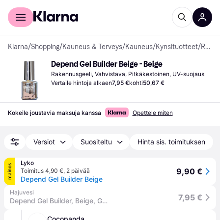
Kuluttajille
Yrityksille
Klarna
/
Shopping
/
Kauneus & Terveys
/
Kauneus
/
Kynsituotteet
/
Rakennusgeelit
Depend Gel Builder Beige - Beige
Rakennusgeeli, Vahvistava, Pitkäkestoinen, UV-suojaus
Vertaile hintoja alkaen
7,95 €
kohti
50,67 €
Kokeile joustavia maksuja kanssa
Opettele miten
Versiot
Suositeltu
Hinta sis. toimituksen
Lyko
mainos
9,90 €
Toimitus 4,90 €
,
2 päivää
Depend Gel Builder Beige
Hajuvesi
7,95 €
Depend Gel Builder, Beige, Geelilakka
Cocopanda