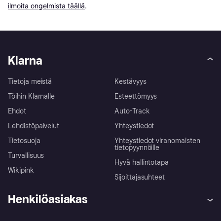
ilmoita ongelmista täällä
.
Klarna
Tietoja meistä
Kestävyys
Töihin Klarnalle
Esteettömyys
Ehdot
Auto-Track
Lehdistöpalvelut
Yhteystiedot
Tietosuoja
Yhteystiedot viranomaisten
tietopyynnöille
Turvallisuus
Hyvä hallintotapa
Wikipink
Sijoittajasuhteet
Henkilöasiakas
Ohje
Reklamaatiot