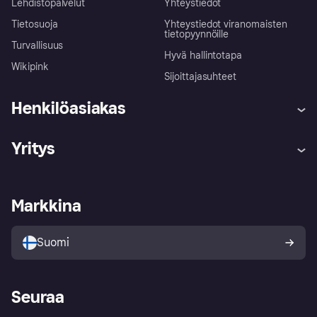
Lehdistöpalvelut
Yhteystiedot
Tietosuoja
Yhteystiedot viranomaisten
tietopyynnöille
Turvallisuus
Hyvä hallintotapa
Wikipink
Sijoittajasuhteet
Henkilöasiakas
Ohje
Reklamaatiot
Yritys
Kirjaudu sisään
Shoppaile turvallisesti Klarnalla
Kauppiastuki
Kehittäjät
Klarna app
Yksityisyysasetukset
Kirjaudu sisään yrityksenä
Operatiivinen tila
Markkina
Tutustu kauppoihin
Peruutusoikeutesi
Myy Klarnalla
Kumppanit ja integraatiot
Ostajan turva
Suomi
Seuraa