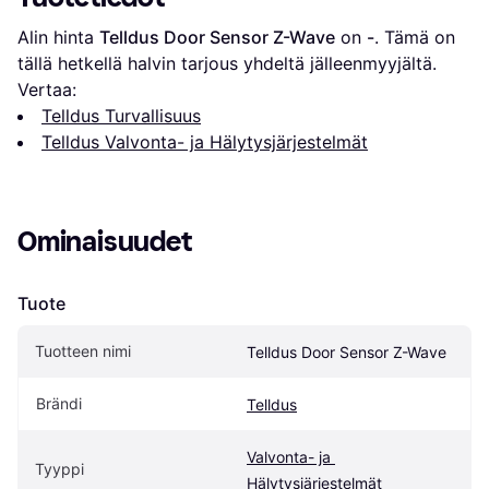
Alin hinta 
Telldus Door Sensor Z-Wave
 on 
-
. Tämä on 
tällä hetkellä halvin tarjous yhdeltä jälleenmyyjältä.
Vertaa:
Telldus Turvallisuus
Telldus Valvonta- ja Hälytysjärjestelmät
Ominaisuudet
Tuote
Tuotteen nimi
Telldus Door Sensor Z-Wave
Brändi
Telldus
Valvonta- ja 
Tyyppi
Hälytysjärjestelmät