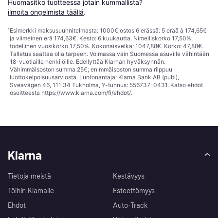
Huomasitko tuotteessa jotain kummallista? 
ilmoita ongelmista täällä
.
¹
Esimerkki maksusuunnitelmasta: 1000€ ostos 6 erässä: 5 erää à 174,65€
ja viimeinen erä 174,63€. Kesto: 6 kuukautta. Nimelliskorko 17,50%,
todellinen vuosikorko 17,50%. Kokonaisvelka: 1047,88€. Korko: 47,88€.
Talletus saattaa olla tarpeen. Voimassa vain Suomessa asuville vähintään
18-vuotiaille henkilöille. Edellyttää Klarnan hyväksynnän.
Vähimmäisoston summa 25€; enimmäisoston summa riippuu
luottokelpoisuusarviosta. Luotonantaja: Klarna Bank AB (publ),
Sveavägen 46, 111 34 Tukholma, Y-tunnus: 556737-0431. Katso ehdot
osoitteesta
https://www.klarna.com/fi/ehdot/
.
Klarna
Tietoja meistä
Kestävyys
Töihin Klarnalle
Esteettömyys
Ehdot
Auto-Track