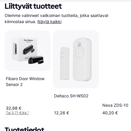
Liittyvät tuotteet
Olemme valinneet valikoiman tuotteita, jotka saattavat 
kiinnostaa sinua.
Näytä kaikki
Fibaro Door Window
Sensor 2
Deltaco SH-WS02
Nexa ZDS-102
32,68 €
12,26 €
40,20 €
Tai 5,71 €/kk.
¹
Tuotetiedot