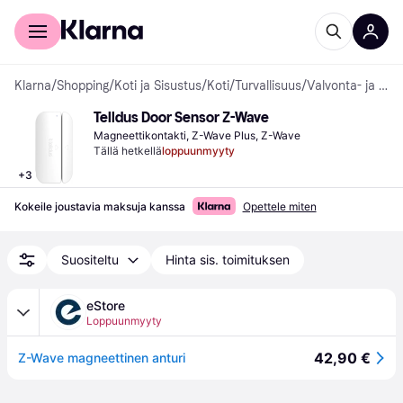
Kuluttajille
Yrityksille
Klarna
/
Shopping
/
Koti ja Sisustus
/
Koti
/
Turvallisuus
/
Valvonta- ja Hälytysjärjestelmät
Telldus Door Sensor Z-Wave
Magneettikontakti, Z-Wave Plus, Z-Wave
Tällä hetkellä
loppuunmyyty
+
3
Kokeile joustavia maksuja kanssa
Opettele miten
Suositeltu
Hinta sis. toimituksen
eStore
Loppuunmyyty
42,90 €
Z-Wave magneettinen anturi