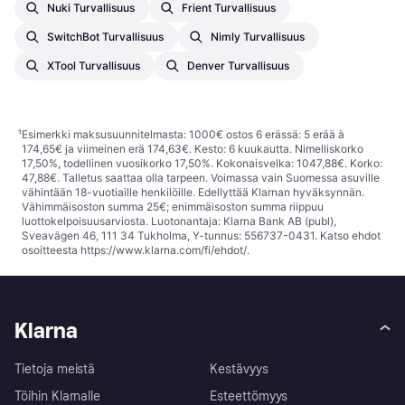
Nuki Turvallisuus
Frient Turvallisuus
SwitchBot Turvallisuus
Nimly Turvallisuus
XTool Turvallisuus
Denver Turvallisuus
¹
Esimerkki maksusuunnitelmasta: 1000€ ostos 6 erässä: 5 erää à
174,65€ ja viimeinen erä 174,63€. Kesto: 6 kuukautta. Nimelliskorko
17,50%, todellinen vuosikorko 17,50%. Kokonaisvelka: 1047,88€. Korko:
47,88€. Talletus saattaa olla tarpeen. Voimassa vain Suomessa asuville
vähintään 18-vuotiaille henkilöille. Edellyttää Klarnan hyväksynnän.
Vähimmäisoston summa 25€; enimmäisoston summa riippuu
luottokelpoisuusarviosta. Luotonantaja: Klarna Bank AB (publ),
Sveavägen 46, 111 34 Tukholma, Y-tunnus: 556737-0431. Katso ehdot
osoitteesta
https://www.klarna.com/fi/ehdot/
.
Klarna
Tietoja meistä
Kestävyys
Töihin Klarnalle
Esteettömyys