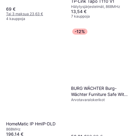
TP-Link Tapo T110 V1
Hälytysjärjestelmät, 868MHz
69 €
13,54 €
Tai 3 maksua 23,63 €
7 kauppoja
4 kauppoja
-12%
BURG WÄCHTER Burg-
Wächter Furniture Safe With
Arvotavaralokerikot
Key 5.2 L 3.3 Kg
HomeMatic IP HmIP-DLD
868MHz
196,14 €