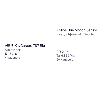
Philips Hue Motion Sensor
Hälytysjärjestelmät, Google
Assistant, Amazon Alexa,
Microsoft Cortana
ABUS KeyGarage 787 Big
Avainkaapit
39,21 €
51,50 €
Tai 6,85 €/kk.
¹
4 kauppoja
9+ kauppoja