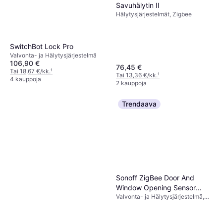
Savuhälytin II
Hälytysjärjestelmät, Zigbee
SwitchBot Lock Pro
Valvonta- ja Hälytysjärjestelmä
106,90 €
76,45 €
Tai 18,67 €/kk.
¹
Tai 13,36 €/kk.
¹
4 kauppoja
2 kauppoja
Trendaava
Sonoff ZigBee Door And
Window Opening Sensor
Valvonta- ja Hälytysjärjestelmä,
SNZB-04P
Zigbee