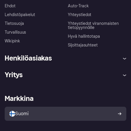
Ehdot
Auto-Track
Lehdistöpalvelut
Yhteystiedot
Tietosuoja
Yhteystiedot viranomaisten
tietopyynnöille
Turvallisuus
Hyvä hallintotapa
Wikipink
Sijoittajasuhteet
Henkilöasiakas
Ohje
Reklamaatiot
Yritys
Kirjaudu sisään
Shoppaile turvallisesti Klarnalla
Kauppiastuki
Kehittäjät
Klarna app
Yksityisyysasetukset
Kirjaudu sisään yrityksenä
Operatiivinen tila
Markkina
Tutustu kauppoihin
Peruutusoikeutesi
Myy Klarnalla
Kumppanit ja integraatiot
Ostajan turva
Suomi