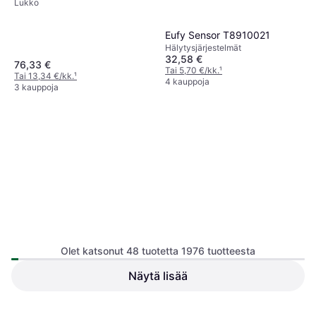
Lukko
Eufy Sensor T8910021
Hälytysjärjestelmät
32,58 €
76,33 €
Tai 5,70 €/kk.
¹
Tai 13,34 €/kk.
¹
4 kauppoja
3 kauppoja
Steinel Liiketunnistin 0-300°
2-2000 lx IP54
Olet katsonut 48 tuotetta 1976 tuotteesta
Hälytysjärjestelmät
Näytä lisää
BURG WÄCHTER KC 36 C
Avainkaapit
41,94 €