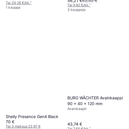
56,21 €
63,92 €
Tai 34,26 €/kk.
¹
Tai 9,82 €/kk.
¹
1 kauppa
3 kauppoja
BURG WÄCHTER Avainkaappi
90 x 40 x 120 mm
Avainkaapit
Shelly Presence Gen4 Black
70 €
43,74 €
Tai 3 maksua 23,97 €
Tai 7,64 €/kk.
¹