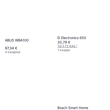
Ei Electronics 650
ABUS WBA100
32,79 €
Tai 5,73 €/kk.
¹
97,34 €
1 kauppa
4 kauppoja
Bosch Smart Home