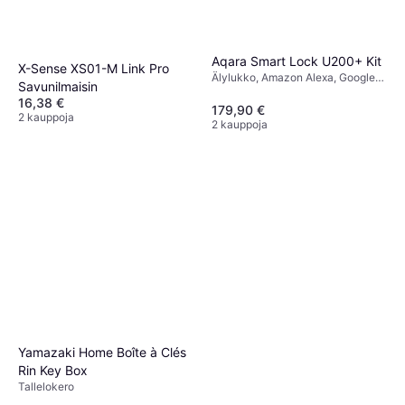
Aqara Smart Lock U200+ Kit
X-Sense XS01-M Link Pro
Älylukko, Amazon Alexa, Google
Savunilmaisin
Assistant, Apple Siri, Matter,
16,38 €
Thread
179,90 €
2 kauppoja
2 kauppoja
Yamazaki Home Boîte à Clés
Rin Key Box
Tallelokero