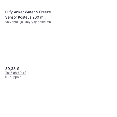
Eufy Anker Water & Freeze
Sensor Kosteus 200 m
Valvonta- ja Hälytysjärjestelmä
Valkoinen CR123
39,38 €
Tai 6,88 €/kk.
¹
6 kauppoja
BURG WÄCHTER Burg-
Wächter TSA 74 Kiekkolukko
13,39 €
1 kauppa