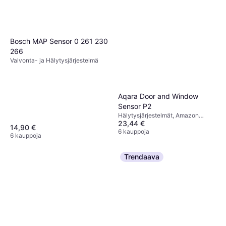
Bosch MAP Sensor 0 261 230
266
Valvonta- ja Hälytysjärjestelmä
Aqara Door and Window
Sensor P2
Hälytysjärjestelmät, Amazon
23,44 €
Alexa, Google Assistant, Thread
14,90 €
6 kauppoja
6 kauppoja
Trendaava