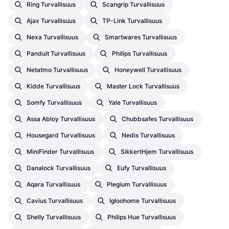
Ring Turvallisuus
Scangrip Turvallisuus
Ajax Turvallisuus
TP-Link Turvallisuus
Nexa Turvallisuus
Smartwares Turvallisuus
Panduit Turvallisuus
Philips Turvallisuus
Netatmo Turvallisuus
Honeywell Turvallisuus
Kidde Turvallisuus
Master Lock Turvallisuus
Somfy Turvallisuus
Yale Turvallisuus
Assa Abloy Turvallisuus
Chubbsafes Turvallisuus
Housegard Turvallisuus
Nedis Turvallisuus
MiniFinder Turvallisuus
SikkertHjem Turvallisuus
Danalock Turvallisuus
Eufy Turvallisuus
Aqara Turvallisuus
Plegium Turvallisuus
Cavius Turvallisuus
Igloohome Turvallisuus
Shelly Turvallisuus
Philips Hue Turvallisuus