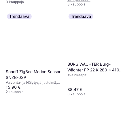
3 kauppoja
3 kauppoja
Trendaava
Trendaava
BURG WÄCHTER Burg-
Wächter FP 22 K 280 x 410 x
Sonoff ZigBee Motion Sensor
Avainkaapit
155 mm
SNZB-03P
Valvonta- ja Hälytysjärjestelmä,
15,90 €
Zigbee
88,47 €
2 kauppoja
3 kauppoja