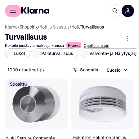
Kuluttajille
Yrityksille
Klarna
/
Shopping
/
Koti ja Sisustus
/
Koti
/
Turvallisuus
Turvallisuus
Kokeile joustavia maksuja kanssa
Opettele miten
Lukot
Paloturvallisuus
Valvonta- ja Hälytysjärj
1000+ tuotteet
Suodatin
Suosio
Suosittu
Hekatron Hekatron Genius
Nuki Serrure Connectée