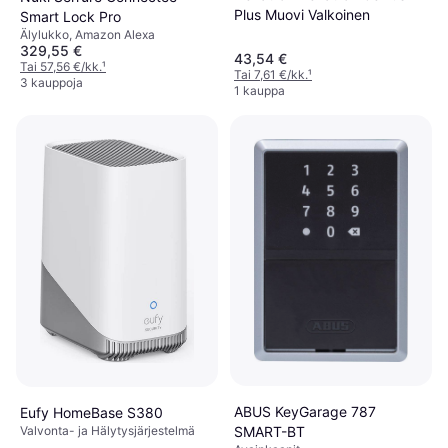
Plus Muovi Valkoinen
Smart Lock Pro
Älylukko, Amazon Alexa
329,55 €
43,54 €
Tai 57,56 €/kk.
¹
Tai 7,61 €/kk.
¹
3 kauppoja
1 kauppa
ABUS KeyGarage 787
Eufy HomeBase S380
SMART-BT
Valvonta- ja Hälytysjärjestelmä