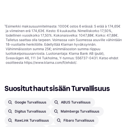
Tai 7,33 €/kk.
¹
147,90 €
3 kauppoja
3 kauppoja
1
2
3
...
23
...
42
¹
Esimerkki maksusuunnitelmasta: 1000€ ostos 6 erässä: 5 erää à 174,65€
ja viimeinen erä 174,63€. Kesto: 6 kuukautta. Nimelliskorko 17,50%,
todellinen vuosikorko 17,50%. Kokonaisvelka: 1047,88€. Korko: 47,88€.
Talletus saattaa olla tarpeen. Voimassa vain Suomessa asuville vähintään
18-vuotiaille henkilöille. Edellyttää Klarnan hyväksynnän.
Vähimmäisoston summa 25€; enimmäisoston summa riippuu
luottokelpoisuusarviosta. Luotonantaja: Klarna Bank AB (publ),
Sveavägen 46, 111 34 Tukholma, Y-tunnus: 556737-0431. Katso ehdot
osoitteesta
https://www.klarna.com/fi/ehdot/
.
Suositut haut sisään Turvallisuus
Google Turvallisuus
ABUS Turvallisuus
Digitus Turvallisuus
Malmbergs Turvallisuus
RawLink Turvallisuus
Fibaro Turvallisuus