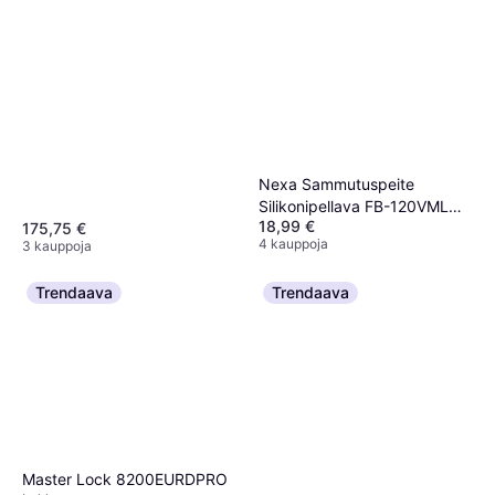
Nexa Sammutuspeite
Silikonipellava FB-120VML
18,99 €
120 x 120 cm
175,75 €
4 kauppoja
3 kauppoja
Trendaava
Trendaava
Master Lock 8200EURDPRO