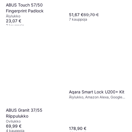
ABUS Touch 57/50
Fingerprint Padlock
51,67 €
69,70 €
Älylukko
7 kauppoja
23,07 €
2 kauppoja
Aqara Smart Lock U200+ Kit
Älylukko, Amazon Alexa, Google
Assistant, Apple Siri, Matter,
Thread
ABUS Granit 37/55
Riippulukko
Ovilukko
69,99 €
178,90 €
4 kauppoja