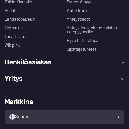
Töihin Klarnalle
Esteettömyys
Ehdot
Auto-Track
Lehdistöpalvelut
Yhteystiedot
Tietosuoja
Yhteystiedot viranomaisten
tietopyynnöille
Turvallisuus
Hyvä hallintotapa
Wikipink
Sijoittajasuhteet
Henkilöasiakas
Ohje
Reklamaatiot
Yritys
Kirjaudu sisään
Shoppaile turvallisesti Klarnalla
Kauppiastuki
Kehittäjät
Klarna app
Yksityisyysasetukset
Kirjaudu sisään yrityksenä
Operatiivinen tila
Markkina
Tutustu kauppoihin
Peruutusoikeutesi
Myy Klarnalla
Kumppanit ja integraatiot
Ostajan turva
Suomi