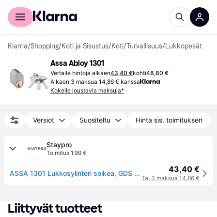
Kuluttajille
Yrityksille
Klarna
/
Shopping
/
Koti ja Sisustus
/
Koti
/
Turvallisuus
/
Lukkopesät
Assa Abloy 1301
Vertaile hintoja alkaen
43,40 €
kohti
48,80 €
Alkaen 3 maksua 14,86 € kanssa
Kokeile joustavia maksuja*
Versiot
Suositeltu
Hinta sis. toimituksen
Staypro
Toimitus 1,99 €
43,40 €
ASSA 1301 Lukkosylinteri soikea, GDS Mattakromi, Ovien & ikkunoiden lisätarvikkeet
Tai 3 maksua 14,86 €
Liittyvät tuotteet