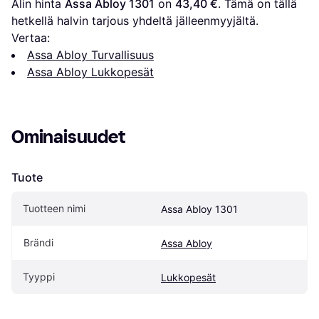
Alin hinta 
Assa Abloy 1301
 on 
43,40 €
. Tämä on tällä 
hetkellä halvin tarjous yhdeltä jälleenmyyjältä.
Vertaa:
Assa Abloy Turvallisuus
Assa Abloy Lukkopesät
Ominaisuudet
Tuote
Tuotteen nimi
Assa Abloy 1301
Brändi
Assa Abloy
Tyyppi
Lukkopesät