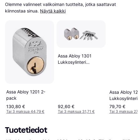
Olemme valinneet valikoiman tuotteita, jotka saattavat 
kiinnostaa sinua.
Näytä kaikki
Assa Abloy 1301
Lukkosylinteri
Tasalukitus GDS 2 kpl
Assa Abloy 1201 2-
Assa Abloy 12
pack
Lukkosylinteri
Avaimilla
130,80 €
92,60 €
79,70 €
Tai 3 maksua 44,79 €
Tai 3 maksua 31,71 €
Tai 3 maksua 27,
Tuotetiedot