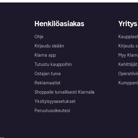
Henkilöasiakas
Yritys
Ohje
Kauppiast
Kirjaudu sisään
Kirjaudu s
Klarna app
Myy Klarn
Tutustu kauppoihin
Kehittäjät
Ostajan turva
Operatiivi
Reklamaatiot
Kumppanit 
Shoppaile turvallisesti Klarnalla
Yksityisyysasetukset
Peruutusoikeutesi