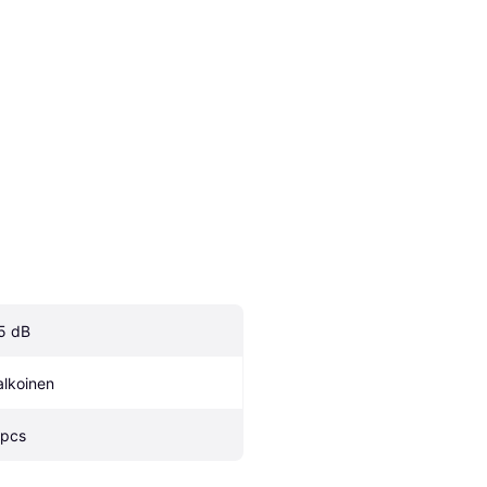
5 dB
alkoinen
 pcs