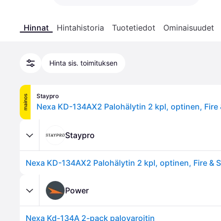
Hinnat
Hintahistoria
Tuotetiedot
Ominaisuudet
Hinta sis. toimituksen
Staypro
mainos
Staypro
Power
Nexa Kd-134A 2-pack palovaroitin