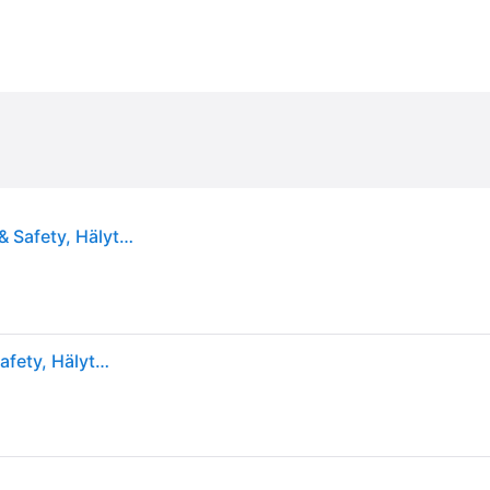
Nexa KD-134AX2 Palohälytin 2 kpl, optinen, Fire & Safety, Hälyttimet & turvallisuus
Nexa KD-134AX2 Palohälytin 2 kpl, optinen, Fire & Safety, Hälyttimet & turvallisuus