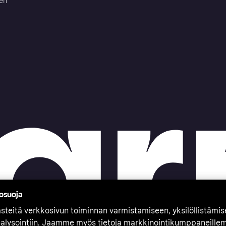
ten
tosuoja
teitä verkkosivun toiminnan varmistamiseen, yksilöllistämi
nalysointiin. Jaamme myös tietoja markkinointikumppaneille