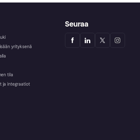
Seuraa
uki
isään yrityksenä
alla
nen tila
ja integraatiot