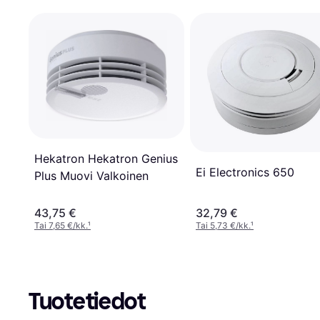
Hekatron Hekatron Genius
Ei Electronics 650
Plus Muovi Valkoinen
43,75 €
32,79 €
Tai 7,65 €/kk.
¹
Tai 5,73 €/kk.
¹
Tuotetiedot