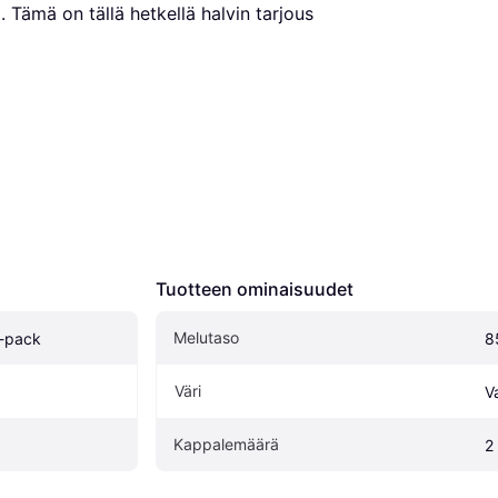
€
. Tämä on tällä hetkellä halvin tarjous 
Tuotteen ominaisuudet
Melutaso
-pack
8
Väri
V
Kappalemäärä
2