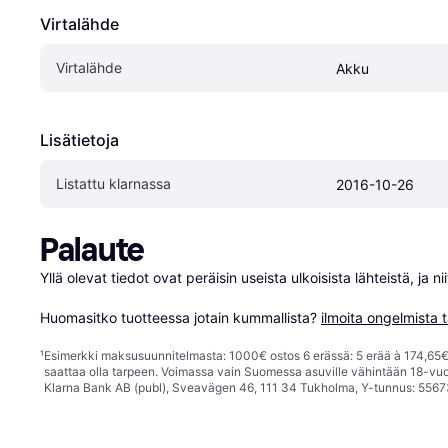
Virtalähde
Virtalähde
Akku
Lisätietoja
Listattu klarnassa
2016-10-26
Palaute
Yllä olevat tiedot ovat peräisin useista ulkoisista lähteistä, ja 
Huomasitko tuotteessa jotain kummallista? 
ilmoita ongelmista t
¹
Esimerkki maksusuunnitelmasta: 1000€ ostos 6 erässä: 5 erää à 174,65€ 
saattaa olla tarpeen. Voimassa vain Suomessa asuville vähintään 18-vuo
Klarna Bank AB (publ), Sveavägen 46, 111 34 Tukholma, Y-tunnus: 5567