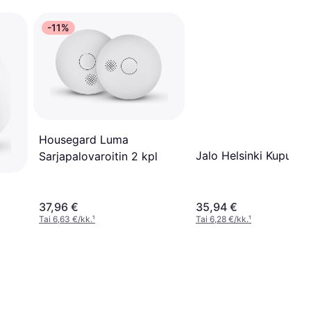
-11%
Housegard Luma
Jalo Helsinki Kupu 10
Sarjapalovaroitin 2 kpl
37,96 €
35,94 €
Tai 6,63 €/kk.
¹
Tai 6,28 €/kk.
¹