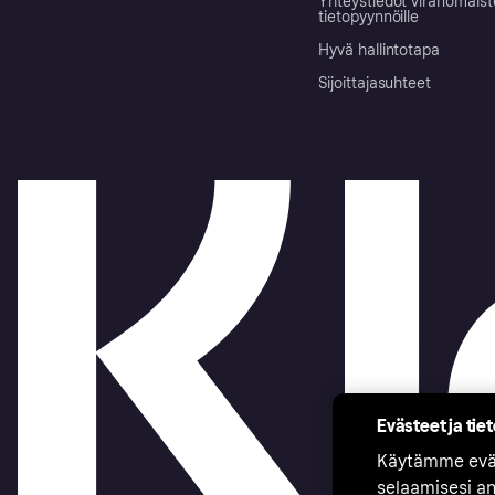
Yhteystiedot viranomais
tietopyynnöille
Hyvä hallintotapa
Sijoittajasuhteet
Evästeet ja tie
Käytämme eväs
selaamisesi a