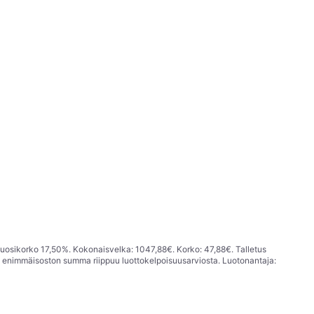
vuosikorko 17,50%. Kokonaisvelka: 1047,88€. Korko: 47,88€. Talletus
; enimmäisoston summa riippuu luottokelpoisuusarviosta. Luotonantaja: