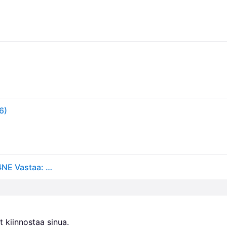
6)
Nexa Nexa Fire & Safety KD-134A palovaroitin 13314NE Vastaa: N/A
 kiinnostaa sinua.