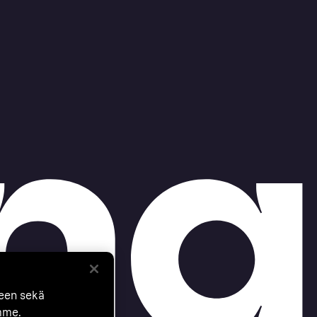
seen sekä
mme.