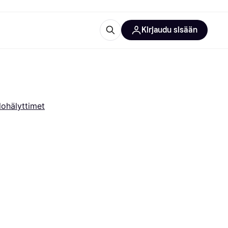
Kirjaudu sisään
totarvikkeet
rna?
lohälyttimet
 kategoriat