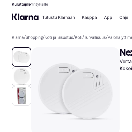
Kuluttajille
Yrityksille
Tutustu Klarnaan
Kauppa
App
Ohje
Klarna
/
Shopping
/
Koti ja Sisustus
/
Koti
/
Turvallisuus
/
Palohälyttim
Kaupat
Mak
Booking.
Mak
Ne
Gigantti
Mak
H&M
Mak
Verta
Peten Koi
Mak
Wolt
Rah
Kokei
Mob
Kauppahakem