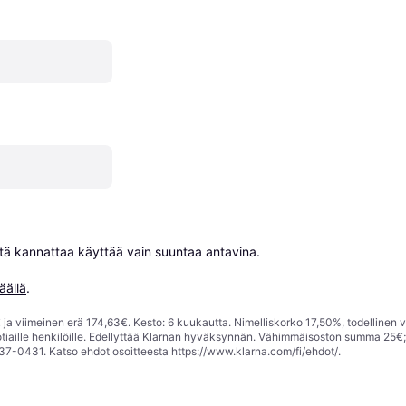
niitä kannattaa käyttää vain suuntaa antavina.

äällä
.
ja viimeinen erä 174,63€. Kesto: 6 kuukautta. Nimelliskorko 17,50%, todellinen 
tiaille henkilöille. Edellyttää Klarnan hyväksynnän. Vähimmäisoston summa 25€
37-0431. Katso ehdot osoitteesta
https://www.klarna.com/fi/ehdot/
.