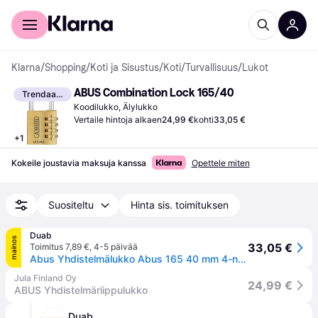
Kuluttajille
Yrityksille
Klarna
/
Shopping
/
Koti ja Sisustus
/
Koti
/
Turvallisuus
/
Lukot
ABUS Combination Lock 165/40
Trendaava
Koodilukko, Älylukko
Vertaile hintoja alkaen
24,99 €
kohti
33,05 €
+
1
Kokeile joustavia maksuja kanssa
Opettele miten
Suositeltu
Hinta sis. toimituksen
Duab
mainos
33,05 €
Toimitus 7,89 €
,
4-5 päivää
Abus Yhdistelmälukko Abus 165 40 mm 4-numeroinen
Jula Finland Oy
24,99 €
ABUS Yhdistelmäriippulukko
Duab