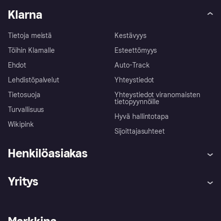
Klarna
Tietoja meistä
Kestävyys
Töihin Klarnalle
Esteettömyys
Ehdot
Auto-Track
Lehdistöpalvelut
Yhteystiedot
Tietosuoja
Yhteystiedot viranomaisten
tietopyynnöille
Turvallisuus
Hyvä hallintotapa
Wikipink
Sijoittajasuhteet
Henkilöasiakas
Ohje
Reklamaatiot
Yritys
Kirjaudu sisään
Shoppaile turvallisesti Klarnalla
Kauppiastuki
Kehittäjät
Klarna app
Yksityisyysasetukset
Kirjaudu sisään yrityksenä
Operatiivinen tila
Tutustu kauppoihin
Peruutusoikeutesi