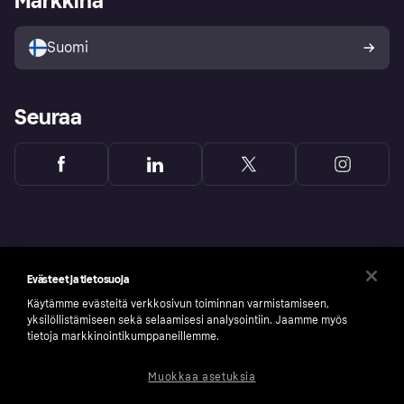
Markkina
Myy Klarnalla
Kumppanit ja integraatiot
Ostajan turva
Suomi
Seuraa
Evästeet ja tietosuoja
Käytämme evästeitä verkkosivun toiminnan varmistamiseen,
yksilöllistämiseen sekä selaamisesi analysointiin. Jaamme myös
tietoja markkinointikumppaneillemme.
Muokkaa asetuksia
Copyright © 2005-2026 Klarna Bank AB (publ). Headquarters: Stockholm, Sweden. All