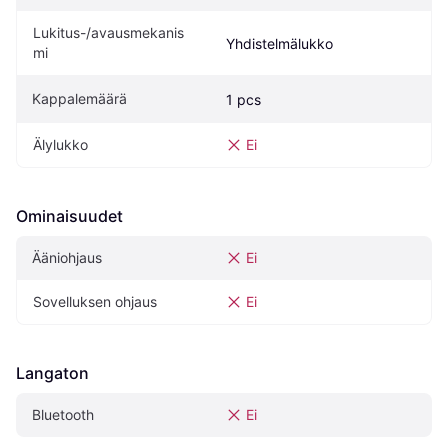
Lukitus-/avausmekanis
Yhdistelmälukko
mi
Kappalemäärä
1 pcs
Älylukko
Ei
Ominaisuudet
Ääniohjaus
Ei
Sovelluksen ohjaus
Ei
Langaton
Bluetooth
Ei