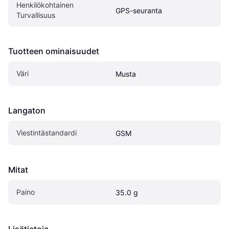
Henkilökohtainen 
GPS-seuranta
Turvallisuus
Tuotteen ominaisuudet
Väri
Musta
Langaton
Viestintästandardi
GSM
Mitat
Paino
35.0 g
Lisätietoja