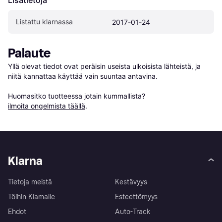
Listattu klarnassa
2017-01-24
Palaute
Yllä olevat tiedot ovat peräisin useista ulkoisista lähteistä, ja 
niitä kannattaa käyttää vain suuntaa antavina.

Huomasitko tuotteessa jotain kummallista? 
ilmoita ongelmista täällä
.
Klarna
Tietoja meistä
Kestävyys
Töihin Klarnalle
Esteettömyys
Ehdot
Auto-Track