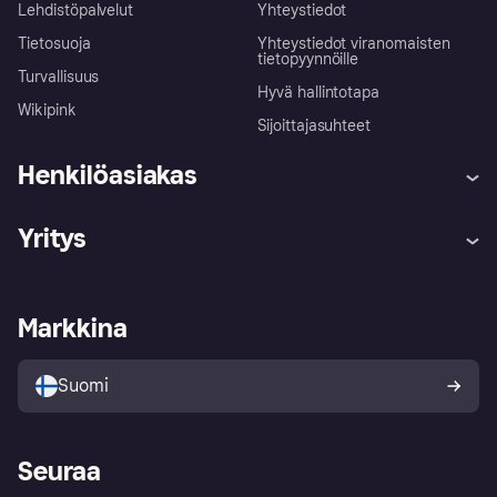
Lehdistöpalvelut
Yhteystiedot
Tietosuoja
Yhteystiedot viranomaisten
tietopyynnöille
Turvallisuus
Hyvä hallintotapa
Wikipink
Sijoittajasuhteet
Henkilöasiakas
Ohje
Reklamaatiot
Yritys
Kirjaudu sisään
Shoppaile turvallisesti Klarnalla
Kauppiastuki
Kehittäjät
Klarna app
Yksityisyysasetukset
Kirjaudu sisään yrityksenä
Operatiivinen tila
Markkina
Tutustu kauppoihin
Peruutusoikeutesi
Myy Klarnalla
Kumppanit ja integraatiot
Ostajan turva
Suomi
Seuraa