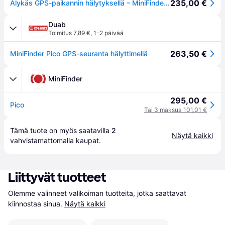
235,00 €
Älykäs GPS-paikannin hälytyksellä – MiniFinder Pico
Duab
Toimitus 7,89 €
,
1-2 päivää
263,50 €
MiniFinder Pico GPS-seuranta hälyttimellä
MiniFinder
295,00 €
Pico
Tai 3 maksua 101,01 €
Tämä tuote on myös saatavilla 
2
Näytä kaikki
vahvistamattomalla 
kaupat
.
Liittyvät tuotteet
Olemme valinneet valikoiman tuotteita, jotka saattavat 
kiinnostaa sinua.
Näytä kaikki