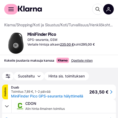
Kuluttajille
Yrityksille
Klarna
/
Shopping
/
Koti ja Sisustus
/
Koti
/
Turvallisuus
/
Henkilökohtainen Turvallisuus
MiniFinder Pico
GPS-seuranta, GSM
Vertaile hintoja alkaen
235,00 €
kohti
295,00 €
Kokeile joustavia maksuja kanssa
Opettele miten
Suositeltu
Hinta sis. toimituksen
Duab
mainos
263,50 €
Toimitus 7,89 €
,
1-2 päivää
MiniFinder Pico GPS-seuranta hälyttimellä
CDON
·
Alin hinta
Ilmainen toimitus