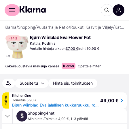
Kuluttajille
Yrityksille
Klarna
/
Shopping
/
Puutarha ja Patio
/
Ruukut, Kasvit ja Viljely
/
Kattilat
Bjørn Wiinblad Eva Flower Pot
-14%
Kattila, Posliinia
Vertaile hintoja alkaen
37,00 €
kohti
50,90 €
+
3
Kokeile joustavia maksuja kanssa
Opettele miten
Suositeltu
Hinta sis. toimituksen
KitchenOne
mainos
49,00 €
Toimitus 5,90 €
Bjørn wiinblad Eva jalallinen kukkaruukku, roosa, Ø 15,5 cm
Shopping4net
S
·
Alin hinta
Toimitus 4,90 €
,
1-3 päivää