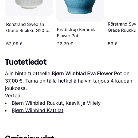
Rörstrand Swe
Rörstrand Swedish
Knabstrup Keramik
Grace Ruukku
Grace Ruukku Ø20 cm
Flower Pot
Sumu
52,99 €
22,79 €
53 €
Tuotetiedot
Alin hinta tuotteelle 
Bjørn Wiinblad Eva Flower Pot
 on 
37,00 €
. Tämä on tällä hetkellä halvin tarjous 
4
 kaupan 
joukossa.
Vertaa:
Bjørn Wiinblad Ruukut, Kasvit ja Viljely
Bjørn Wiinblad Kattilat