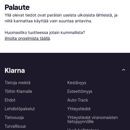
Palaute
Yllä olevat tiedot ovat peräisin useista ulkoisista lähteistä, ja 
niitä kannattaa käyttää vain suuntaa antavina.

Huomasitko tuotteessa jotain kummallista? 
ilmoita ongelmista täällä
.
Klarna
Tietoja meistä
Kestävyys
Töihin Klarnalle
Esteettömyys
Ehdot
Auto-Track
Lehdistöpalvelut
Yhteystiedot
Tietosuoja
Yhteystiedot viranomaisten
tietopyynnöille
Turvallisuus