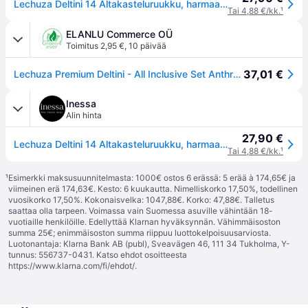
Lechuza Deltini 14 Altakasteluruukku, harmaa (All-in-One)
Tai 4,88 €/kk.
¹
ELANLU Commerce OÜ
Toimitus 2,95 €
,
10 päivää
37,01 €
Lechuza Premium Deltini - All Inclusive Set Anthracite (⌀14 ↕18)
Inessa
Alin hinta
27,90 €
Lechuza Deltini 14 Altakasteluruukku, harmaa (All-in-One)
Tai 4,88 €/kk.
¹
¹
Esimerkki maksusuunnitelmasta: 1000€ ostos 6 erässä: 5 erää à 174,65€ ja
viimeinen erä 174,63€. Kesto: 6 kuukautta. Nimelliskorko 17,50%, todellinen
vuosikorko 17,50%. Kokonaisvelka: 1047,88€. Korko: 47,88€. Talletus
saattaa olla tarpeen. Voimassa vain Suomessa asuville vähintään 18-
vuotiaille henkilöille. Edellyttää Klarnan hyväksynnän. Vähimmäisoston
summa 25€; enimmäisoston summa riippuu luottokelpoisuusarviosta.
Luotonantaja: Klarna Bank AB (publ), Sveavägen 46, 111 34 Tukholma, Y-
tunnus: 556737-0431. Katso ehdot osoitteesta
https://www.klarna.com/fi/ehdot/
.