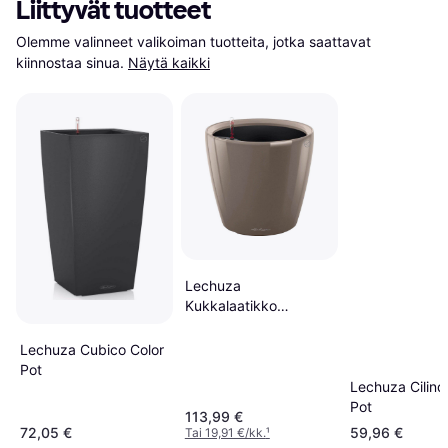
Liittyvät tuotteet
Olemme valinneet valikoiman tuotteita, jotka saattavat 
kiinnostaa sinua.
Näytä kaikki
Lechuza
Kukkalaatikko
Classico 43 LS All-In-
One
Lechuza Cubico Color
Pot
Lechuza Cilind
Pot
113,99 €
72,05 €
59,96 €
Tai 19,91 €/kk.
¹