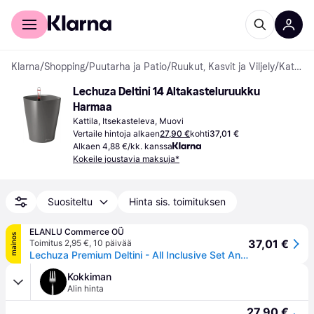
Kuluttajille
Yrityksille
Klarna
/
Shopping
/
Puutarha ja Patio
/
Ruukut, Kasvit ja Viljely
/
Kattilat
Lechuza Deltini 14 Altakasteluruukku 
Harmaa
Kattila, Itsekasteleva, Muovi
Vertaile hintoja alkaen
27,90 €
kohti
37,01 €
Alkaen 4,88 €/kk. kanssa
Kokeile joustavia maksuja*
Suositeltu
Hinta sis. toimituksen
ELANLU Commerce OÜ
mainos
37,01 €
Toimitus 2,95 €
,
10 päivää
Lechuza Premium Deltini - All Inclusive Set Anthracite (⌀14 ↕18)
Kokkiman
Alin hinta
27,90 €