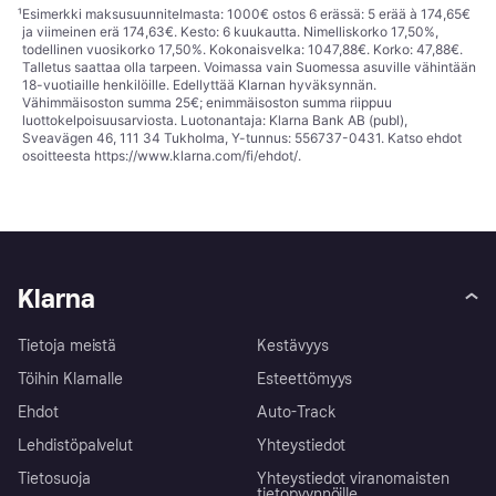
¹
Esimerkki maksusuunnitelmasta: 1000€ ostos 6 erässä: 5 erää à 174,65€
ja viimeinen erä 174,63€. Kesto: 6 kuukautta. Nimelliskorko 17,50%,
todellinen vuosikorko 17,50%. Kokonaisvelka: 1047,88€. Korko: 47,88€.
Talletus saattaa olla tarpeen. Voimassa vain Suomessa asuville vähintään
18-vuotiaille henkilöille. Edellyttää Klarnan hyväksynnän.
Vähimmäisoston summa 25€; enimmäisoston summa riippuu
luottokelpoisuusarviosta. Luotonantaja: Klarna Bank AB (publ),
Sveavägen 46, 111 34 Tukholma, Y-tunnus: 556737-0431. Katso ehdot
osoitteesta
https://www.klarna.com/fi/ehdot/
.
Klarna
Tietoja meistä
Kestävyys
Töihin Klarnalle
Esteettömyys
Ehdot
Auto-Track
Lehdistöpalvelut
Yhteystiedot
Tietosuoja
Yhteystiedot viranomaisten
tietopyynnöille