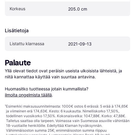
Korkeus
205.0 cm
Lisätietoja
Listattu klarnassa
2021-09-13
Palaute
Yllä olevat tiedot ovat peräisin useista ulkoisista lähteistä, ja 
niitä kannattaa käyttää vain suuntaa antavina.

Huomasitko tuotteessa jotain kummallista? 
ilmoita ongelmista täällä
.
¹
Esimerkki maksusuunnitelmasta: 1000€ ostos 6 erässä: 5 erää à 174,65€
ja viimeinen erä 174,63€. Kesto: 6 kuukautta. Nimelliskorko 17,50%,
todellinen vuosikorko 17,50%. Kokonaisvelka: 1047,88€. Korko: 47,88€.
Talletus saattaa olla tarpeen. Voimassa vain Suomessa asuville vähintään
18-vuotiaille henkilöille. Edellyttää Klarnan hyväksynnän.
Vähimmäisoston summa 25€; enimmäisoston summa riippuu