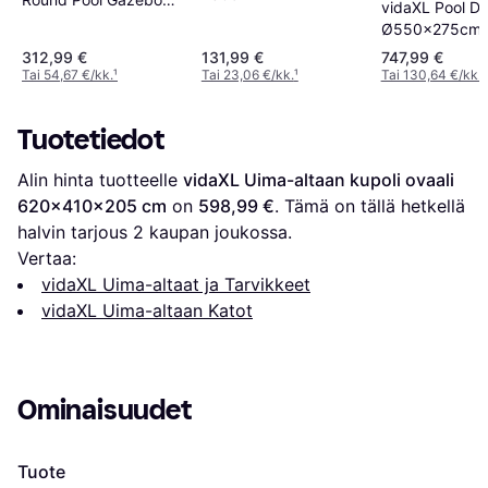
vidaXL Pool D
6x2.95m
Ø550x275cm
312,99 €
131,99 €
747,99 €
Tai 54,67 €/kk.
¹
Tai 23,06 €/kk.
¹
Tai 130,64 €/kk.
¹
Tuotetiedot
Alin hinta tuotteelle 
vidaXL Uima-altaan kupoli ovaali 
620x410x205 cm
 on 
598,99 €
. Tämä on tällä hetkellä 
halvin tarjous 
2
 kaupan joukossa.
Vertaa:
vidaXL Uima-altaat ja Tarvikkeet
vidaXL Uima-altaan Katot
Ominaisuudet
Tuote