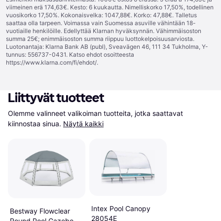
viimeinen erä 174,63€. Kesto: 6 kuukautta. Nimelliskorko 17,50%, todellinen
vuosikorko 17,50%. Kokonaisvelka: 1047,88€. Korko: 47,88€. Talletus
saattaa olla tarpeen. Voimassa vain Suomessa asuville vähintään 18-
vuotiaille henkilöille. Edellyttää Klarnan hyväksynnän. Vähimmäisoston
summa 25€; enimmäisoston summa riippuu luottokelpoisuusarviosta.
Luotonantaja: Klarna Bank AB (publ), Sveavägen 46, 111 34 Tukholma, Y-
tunnus: 556737-0431. Katso ehdot osoitteesta
https://www.klarna.com/fi/ehdot/
.
Liittyvät tuotteet
Olemme valinneet valikoiman tuotteita, jotka saattavat 
kiinnostaa sinua.
Näytä kaikki
Intex Pool Canopy
Bestway Flowclear
28054E
Round Pool Gazebo