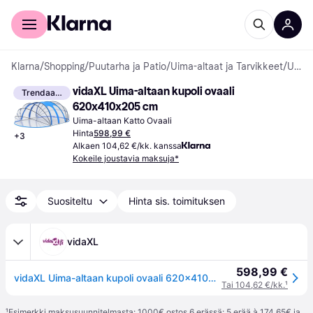
Kuluttajille
Yrityksille
Klarna
/
Shopping
/
Puutarha ja Patio
/
Uima-altaat ja Tarvikkeet
/
Uima-altaan Katot
vidaXL Uima-altaan kupoli ovaali 
Trendaava
620x410x205 cm
Uima-altaan Katto Ovaali
Hinta
598,99 €
+
3
Alkaen 104,62 €/kk. kanssa
Kokeile joustavia maksuja*
Suositeltu
Hinta sis. toimituksen
vidaXL
598,99 €
vidaXL Uima-altaan kupoli ovaali 620x410x205 cm
Tai 104,62 €/kk.
¹
¹
Esimerkki maksusuunnitelmasta: 1000€ ostos 6 erässä: 5 erää à 174,65€ ja