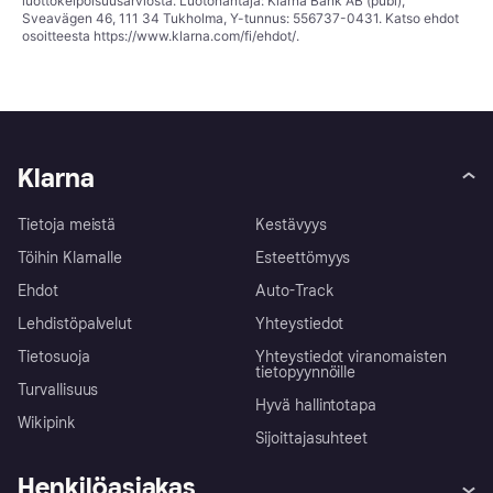
luottokelpoisuusarviosta. Luotonantaja: Klarna Bank AB (publ),
Sveavägen 46, 111 34 Tukholma, Y-tunnus: 556737-0431. Katso ehdot
osoitteesta
https://www.klarna.com/fi/ehdot/
.
Klarna
Tietoja meistä
Kestävyys
Töihin Klarnalle
Esteettömyys
Ehdot
Auto-Track
Lehdistöpalvelut
Yhteystiedot
Tietosuoja
Yhteystiedot viranomaisten
tietopyynnöille
Turvallisuus
Hyvä hallintotapa
Wikipink
Sijoittajasuhteet
Henkilöasiakas