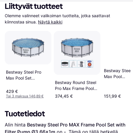
Liittyvät tuotteet
Olemme valinneet valikoiman tuotteita, jotka saattavat 
kiinnostaa sinua.
Näytä kaikki
Bestway Steel 
Bestway Steel Pro
Max Pool
Max Pool Set
Ø3.05x0,76m
Bestway Round Steel
Ø4.27x1.07m
Pro Max Frame Pool
429 €
Set Ø3.96x1.22m
374,45 €
151,99 €
Tai 3 maksua 146,89 €
Tuotetiedot
Alin hinta 
Bestway Steel Pro MAX Frame Pool Set with 
Filter Pump Ø3.66x1m
 on 
-
. Tämä on tällä hetkellä 