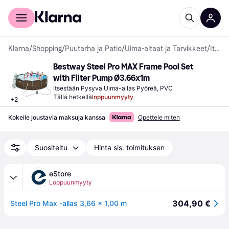
Kuluttajille
Yrityksille
Klarna
/
Shopping
/
Puutarha ja Patio
/
Uima-altaat ja Tarvikkeet
/
Itsestään Pysyvät Uima-altaat
Bestway Steel Pro MAX Frame Pool Set 
with Filter Pump Ø3.66x1m
Itsestään Pysyvä Uima-allas Pyöreä, PVC
Tällä hetkellä
loppuunmyyty
+
2
Kokeile joustavia maksuja kanssa
Opettele miten
Suositeltu
Hinta sis. toimituksen
eStore
Loppuunmyyty
304,90 €
Steel Pro Max -allas 3,66 x 1,00 m