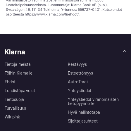
Vähimmäisoston summa 25€; enimmäisoston summa riippuu
luottokelpoisuusarviosta. Luotonantaja: Klarna Bank AB (publ),
Sveavägen 46, 111 34 Tukholma, Y-tunnus: 556737-0431. Katso ehdot
osoitteesta
https://www.klarna.com/fi/ehdot/
.
Klarna
Tietoja meistä
Kestävyys
Töihin Klarnalle
Esteettömyys
Ehdot
Auto-Track
Lehdistöpalvelut
Yhteystiedot
Tietosuoja
Yhteystiedot viranomaisten
tietopyynnöille
Turvallisuus
Hyvä hallintotapa
Wikipink
Sijoittajasuhteet