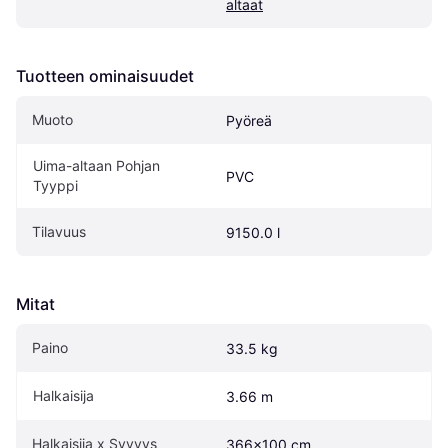
altaat
Tuotteen ominaisuudet
Muoto
Pyöreä
Uima-altaan Pohjan 
PVC
Tyyppi
Tilavuus
9150.0 l
Mitat
Paino
33.5 kg
Halkaisija
3.66 m
Halkaisija x Syvyys
366x100 cm