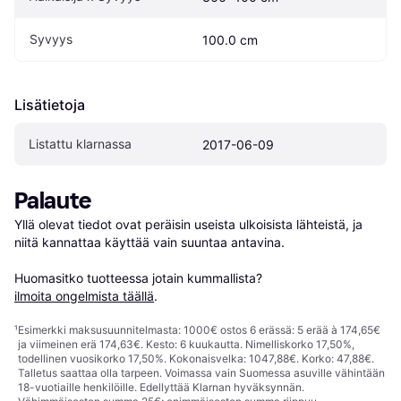
Syvyys
100.0 cm
Lisätietoja
Listattu klarnassa
2017-06-09
Palaute
Yllä olevat tiedot ovat peräisin useista ulkoisista lähteistä, ja 
niitä kannattaa käyttää vain suuntaa antavina.

Huomasitko tuotteessa jotain kummallista? 
ilmoita ongelmista täällä
.
¹
Esimerkki maksusuunnitelmasta: 1000€ ostos 6 erässä: 5 erää à 174,65€
ja viimeinen erä 174,63€. Kesto: 6 kuukautta. Nimelliskorko 17,50%,
todellinen vuosikorko 17,50%. Kokonaisvelka: 1047,88€. Korko: 47,88€.
Talletus saattaa olla tarpeen. Voimassa vain Suomessa asuville vähintään
18-vuotiaille henkilöille. Edellyttää Klarnan hyväksynnän.