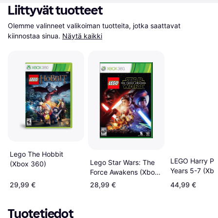
Liittyvät tuotteet
Olemme valinneet valikoiman tuotteita, jotka saattavat 
kiinnostaa sinua.
Näytä kaikki
Lego The Hobbit
LEGO Harry Pot
Lego Star Wars: The
(Xbox 360)
Years 5-7 (Xb
Force Awakens (Xbox
360)
29,99 €
28,99 €
44,99 €
Tuotetiedot