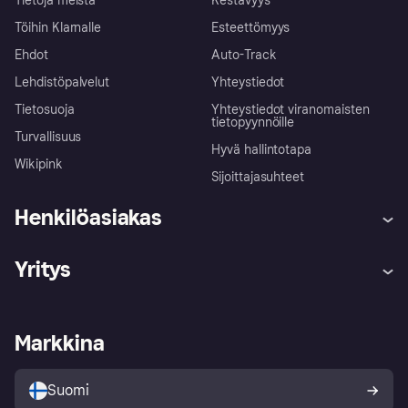
Tietoja meistä
Kestävyys
Töihin Klarnalle
Esteettömyys
Ehdot
Auto-Track
Lehdistöpalvelut
Yhteystiedot
Tietosuoja
Yhteystiedot viranomaisten
tietopyynnöille
Turvallisuus
Hyvä hallintotapa
Wikipink
Sijoittajasuhteet
Henkilöasiakas
Ohje
Reklamaatiot
Yritys
Kirjaudu sisään
Shoppaile turvallisesti Klarnalla
Kauppiastuki
Kehittäjät
Klarna app
Yksityisyysasetukset
Kirjaudu sisään yrityksenä
Operatiivinen tila
Markkina
Tutustu kauppoihin
Peruutusoikeutesi
Myy Klarnalla
Kumppanit ja integraatiot
Ostajan turva
Suomi