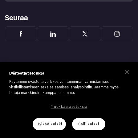
Seuraa
Evästeet ja tietosuoja
Käytämme evästeitä verkkosivun toiminnan varmistamiseen,
yksilöllistämiseen sekä selaamisesi analysointiin. Jaamme myös
tietoja markkinointikumppaneillemme.
Muokkaa asetuksia
Copyright © 2005-2026 Klarna Bank AB (publ). Headquarters: Stockholm, Sweden. All
rights reserved. Klarna Bank AB (publ). Sveavägen 46, 111 34 Stockholm. Organization
number: 556737-0431
Hylkää kaikki
Salli kaikki
Klarnan evästeseloste
Klarna.com