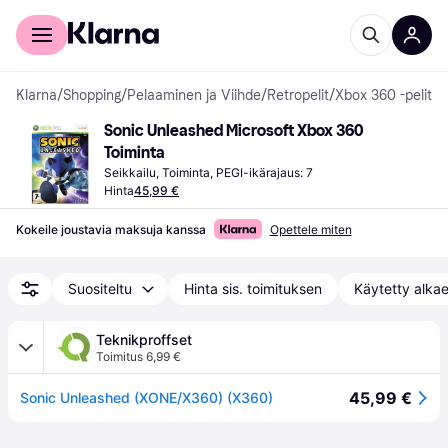
Kuluttajille
Yrityksille
Klarna
/
Shopping
/
Pelaaminen ja Viihde
/
Retropelit
/
Xbox 360 -pelit
Sonic Unleashed Microsoft Xbox 360 
Toiminta
Seikkailu, Toiminta, PEGI-ikärajaus: 7
Hinta
45,99 €
Kokeile joustavia maksuja kanssa
Opettele miten
Suositeltu
Hinta sis. toimituksen
Käytetty alka
Teknikproffset
Toimitus 6,99 €
45,99 €
Sonic Unleashed (XONE/X360) (X360)