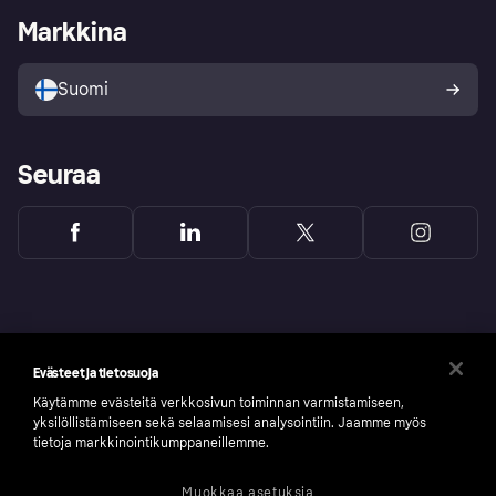
Kirjaudu sisään yrityksenä
Operatiivinen tila
Markkina
Tutustu kauppoihin
Peruutusoikeutesi
Myy Klarnalla
Kumppanit ja integraatiot
Ostajan turva
Suomi
Seuraa
Evästeet ja tietosuoja
Käytämme evästeitä verkkosivun toiminnan varmistamiseen,
yksilöllistämiseen sekä selaamisesi analysointiin. Jaamme myös
tietoja markkinointikumppaneillemme.
Muokkaa asetuksia