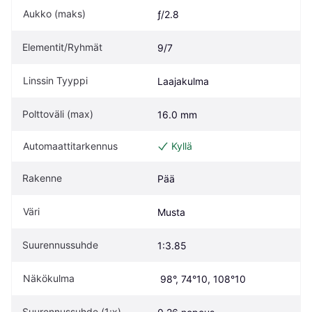
Aukko (maks)
ƒ/2.8
Elementit/Ryhmät
9/7
Linssin Tyyppi
Laajakulma
Polttoväli (max)
16.0 mm
Automaattitarkennus
Kyllä
Rakenne
Pää
Väri
Musta
Suurennussuhde
1:3.85
Näkökulma
 98°, 74°10, 108°10
Suurennussuhde (1:x)