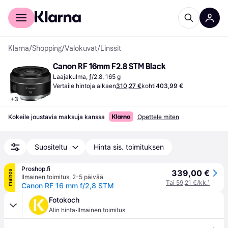
Kuluttajille
Yrityksille
Klarna
/
Shopping
/
Valokuvat
/
Linssit
Canon RF 16mm F2.8 STM Black
Laajakulma, ƒ/2.8, 165 g
Vertaile hintoja alkaen
310,27 €
kohti
403,99 €
+
3
Kokeile joustavia maksuja kanssa
Opettele miten
Suositeltu
Hinta sis. toimituksen
Proshop.fi
339,00 €
mainos
Ilmainen toimitus
,
2-5 päivää
Tai 59,21 €/kk.
¹
Canon RF 16 mm f/2,8 STM
Fotokoch
·
Alin hinta
Ilmainen toimitus