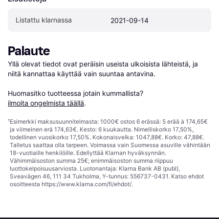
Listattu klarnassa
2021-09-14
Palaute
Yllä olevat tiedot ovat peräisin useista ulkoisista lähteistä, ja 
niitä kannattaa käyttää vain suuntaa antavina.

Huomasitko tuotteessa jotain kummallista? 
ilmoita ongelmista täällä
.
¹
Esimerkki maksusuunnitelmasta: 1000€ ostos 6 erässä: 5 erää à 174,65€
ja viimeinen erä 174,63€. Kesto: 6 kuukautta. Nimelliskorko 17,50%,
todellinen vuosikorko 17,50%. Kokonaisvelka: 1047,88€. Korko: 47,88€.
Talletus saattaa olla tarpeen. Voimassa vain Suomessa asuville vähintään
18-vuotiaille henkilöille. Edellyttää Klarnan hyväksynnän.
Vähimmäisoston summa 25€; enimmäisoston summa riippuu
luottokelpoisuusarviosta. Luotonantaja: Klarna Bank AB (publ),
Sveavägen 46, 111 34 Tukholma, Y-tunnus: 556737-0431. Katso ehdot
osoitteesta
https://www.klarna.com/fi/ehdot/
.