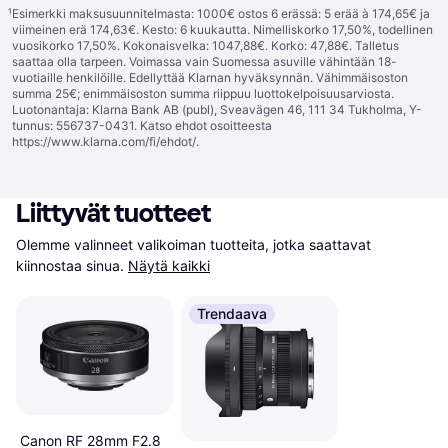
¹
Esimerkki maksusuunnitelmasta: 1000€ ostos 6 erässä: 5 erää à 174,65€ ja
viimeinen erä 174,63€. Kesto: 6 kuukautta. Nimelliskorko 17,50%, todellinen
vuosikorko 17,50%. Kokonaisvelka: 1047,88€. Korko: 47,88€. Talletus
saattaa olla tarpeen. Voimassa vain Suomessa asuville vähintään 18-
vuotiaille henkilöille. Edellyttää Klarnan hyväksynnän. Vähimmäisoston
summa 25€; enimmäisoston summa riippuu luottokelpoisuusarviosta.
Luotonantaja: Klarna Bank AB (publ), Sveavägen 46, 111 34 Tukholma, Y-
tunnus: 556737-0431. Katso ehdot osoitteesta
https://www.klarna.com/fi/ehdot/
.
Liittyvät tuotteet
Olemme valinneet valikoiman tuotteita, jotka saattavat 
kiinnostaa sinua.
Näytä kaikki
Trendaava
Canon RF 28mm F2.8