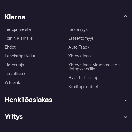
Klarna
Tietoja meistä
Kestävyys
Töihin Klarnalle
Esteettömyys
Ehdot
Auto-Track
Lehdistöpalvelut
Yhteystiedot
Tietosuoja
Yhteystiedot viranomaisten
tietopyynnöille
Turvallisuus
Hyvä hallintotapa
Wikipink
Sijoittajasuhteet
Henkilöasiakas
Ohje
Reklamaatiot
Yritys
Kirjaudu sisään
Shoppaile turvallisesti Klarnalla
Kauppiastuki
Kehittäjät
Klarna app
Yksityisyysasetukset