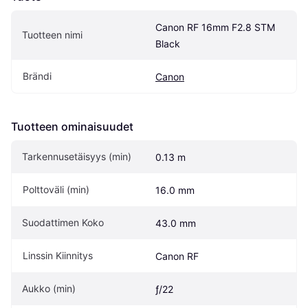
Canon RF 16mm F2.8 STM 
Tuotteen nimi
Black
Brändi
Canon
Tuotteen ominaisuudet
Tarkennusetäisyys (min)
0.13 m
Polttoväli (min)
16.0 mm
Suodattimen Koko
43.0 mm
Linssin Kiinnitys
Canon RF
Aukko (min)
ƒ/22