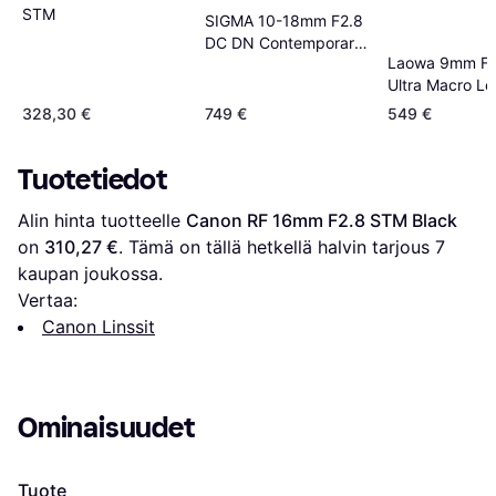
STM
SIGMA 10-18mm F2.8
DC DN Contemporary
Laowa 9mm F2
for Canon RF
Ultra Macro Le
Canon RF
328,30 €
749 €
549 €
Tuotetiedot
Alin hinta tuotteelle 
Canon RF 16mm F2.8 STM Black
on 
310,27 €
. Tämä on tällä hetkellä halvin tarjous 
7
kaupan joukossa.
Vertaa:
Canon Linssit
Ominaisuudet
Tuote