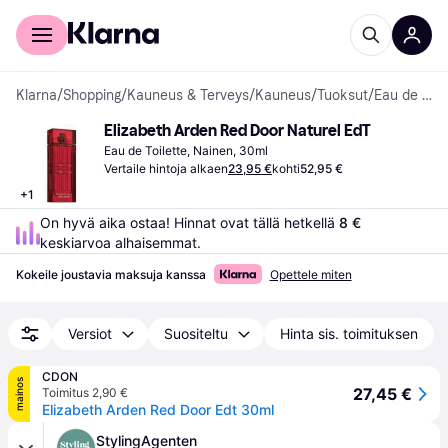
Kuluttajille
Yrityksille
Klarna
/
Shopping
/
Kauneus & Terveys
/
Kauneus
/
Tuoksut
/
Eau de Toilette
Elizabeth Arden Red Door Naturel EdT
Eau de Toilette, Nainen, 30ml
Vertaile hintoja alkaen
23,95 €
kohti
52,95 €
+
1
On hyvä aika ostaa! Hinnat ovat tällä hetkellä 
8 €
keskiarvoa alhaisemmat.
Kokeile joustavia maksuja kanssa
Opettele miten
Versiot
Suositeltu
Hinta sis. toimituksen
CDON
mainos
27,45 €
Toimitus 2,90 €
Elizabeth Arden Red Door Edt 30ml
StylingAgenten