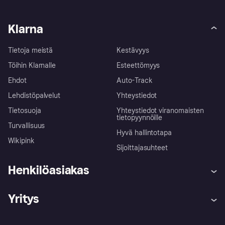
Klarna
Tietoja meistä
Kestävyys
Töihin Klarnalle
Esteettömyys
Ehdot
Auto-Track
Lehdistöpalvelut
Yhteystiedot
Tietosuoja
Yhteystiedot viranomaisten
tietopyynnöille
Turvallisuus
Hyvä hallintotapa
Wikipink
Sijoittajasuhteet
Henkilöasiakas
Ohje
Reklamaatiot
Yritys
Kirjaudu sisään
Shoppaile turvallisesti Klarnalla
Kauppiastuki
Kehittäjät
Klarna app
Yksityisyysasetukset