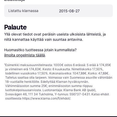
Listattu klarnassa
2015-08-27
Palaute
Yllä olevat tiedot ovat peräisin useista ulkoisista lähteistä, ja 
niitä kannattaa käyttää vain suuntaa antavina.

Huomasitko tuotteessa jotain kummallista? 
ilmoita ongelmista täällä
.
¹
Esimerkki maksusuunnitelmasta: 1000€ ostos 6 erässä: 5 erää à 174,65€
ja viimeinen erä 174,63€. Kesto: 6 kuukautta. Nimelliskorko 17,50%,
todellinen vuosikorko 17,50%. Kokonaisvelka: 1047,88€. Korko: 47,88€.
Talletus saattaa olla tarpeen. Voimassa vain Suomessa asuville vähintään
18-vuotiaille henkilöille. Edellyttää Klarnan hyväksynnän.
Vähimmäisoston summa 25€; enimmäisoston summa riippuu
luottokelpoisuusarviosta. Luotonantaja: Klarna Bank AB (publ),
Sveavägen 46, 111 34 Tukholma, Y-tunnus: 556737-0431. Katso ehdot
osoitteesta
https://www.klarna.com/fi/ehdot/
.