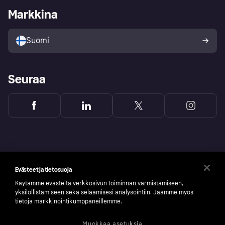
Kirjaudu sisään yrityksenä
Operatiivinen tila
Markkina
Tutustu kauppoihin
Peruutusoikeutesi
Myy Klarnalla
Kumppanit ja integraatiot
Ostajan turva
Suomi
Seuraa
Evästeet ja tietosuoja
Käytämme evästeitä verkkosivun toiminnan varmistamiseen,
yksilöllistämiseen sekä selaamisesi analysointiin. Jaamme myös
tietoja markkinointikumppaneillemme.
Muokkaa asetuksia