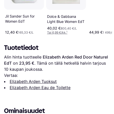
Jil Sander Sun for
Dolce & Gabbana
Women EdT
Light Blue Women EdT
40,02 €
800,40 €/L
12,40 €
44,99 €
165,33 €/L
Tai 6,99 €/kk.
¹
1 499,6
Tuotetiedot
Alin hinta tuotteelle 
Elizabeth Arden Red Door Naturel 
EdT
 on 
23,95 €
. Tämä on tällä hetkellä halvin tarjous 
10
 kaupan joukossa.
Vertaa:
Elizabeth Arden Tuoksut
Elizabeth Arden Eau de Toilette
Ominaisuudet