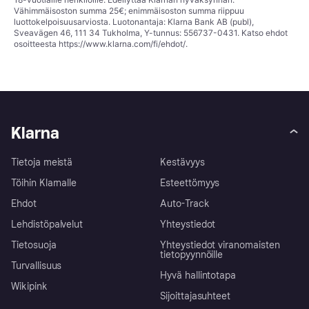
Vähimmäisoston summa 25€; enimmäisoston summa riippuu
luottokelpoisuusarviosta. Luotonantaja: Klarna Bank AB (publ),
Sveavägen 46, 111 34 Tukholma, Y-tunnus: 556737-0431. Katso ehdot
osoitteesta
https://www.klarna.com/fi/ehdot/
.
Klarna
Tietoja meistä
Kestävyys
Töihin Klarnalle
Esteettömyys
Ehdot
Auto-Track
Lehdistöpalvelut
Yhteystiedot
Tietosuoja
Yhteystiedot viranomaisten
tietopyynnöille
Turvallisuus
Hyvä hallintotapa
Wikipink
Sijoittajasuhteet