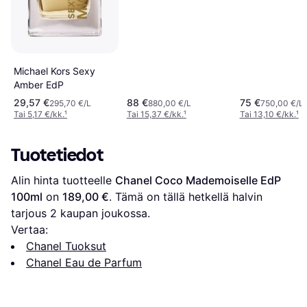
Michael Kors Sexy
Amber EdP
29,57 €
88 €
75 €
295,70 €/L
880,00 €/L
750,00 €/L
Tai 5,17 €/kk.
¹
Tai 15,37 €/kk.
¹
Tai 13,10 €/kk.
¹
Tuotetiedot
Alin hinta tuotteelle 
Chanel Coco Mademoiselle EdP 
100ml
 on 
189,00 €
. Tämä on tällä hetkellä halvin 
tarjous 
2
 kaupan joukossa.
Vertaa:
Chanel Tuoksut
Chanel Eau de Parfum