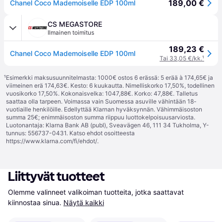
189,00 €
Chanel Coco Mademoiselle EDP 100ml
CS MEGASTORE
Ilmainen toimitus
189,23 €
Chanel Coco Mademoiselle EDP 100ml
Tai 33,05 €/kk.
¹
¹
Esimerkki maksusuunnitelmasta: 1000€ ostos 6 erässä: 5 erää à 174,65€ ja
viimeinen erä 174,63€. Kesto: 6 kuukautta. Nimelliskorko 17,50%, todellinen
vuosikorko 17,50%. Kokonaisvelka: 1047,88€. Korko: 47,88€. Talletus
saattaa olla tarpeen. Voimassa vain Suomessa asuville vähintään 18-
vuotiaille henkilöille. Edellyttää Klarnan hyväksynnän. Vähimmäisoston
summa 25€; enimmäisoston summa riippuu luottokelpoisuusarviosta.
Luotonantaja: Klarna Bank AB (publ), Sveavägen 46, 111 34 Tukholma, Y-
tunnus: 556737-0431. Katso ehdot osoitteesta
https://www.klarna.com/fi/ehdot/
.
Liittyvät tuotteet
Olemme valinneet valikoiman tuotteita, jotka saattavat 
kiinnostaa sinua.
Näytä kaikki