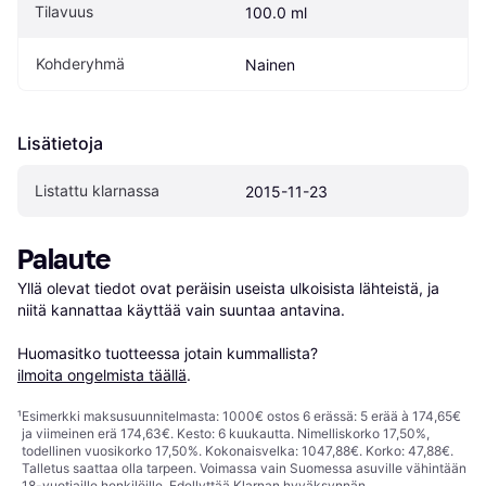
Tilavuus
100.0 ml
Kohderyhmä
Nainen
Lisätietoja
Listattu klarnassa
2015-11-23
Palaute
Yllä olevat tiedot ovat peräisin useista ulkoisista lähteistä, ja 
niitä kannattaa käyttää vain suuntaa antavina.

Huomasitko tuotteessa jotain kummallista? 
ilmoita ongelmista täällä
.
¹
Esimerkki maksusuunnitelmasta: 1000€ ostos 6 erässä: 5 erää à 174,65€
ja viimeinen erä 174,63€. Kesto: 6 kuukautta. Nimelliskorko 17,50%,
todellinen vuosikorko 17,50%. Kokonaisvelka: 1047,88€. Korko: 47,88€.
Talletus saattaa olla tarpeen. Voimassa vain Suomessa asuville vähintään
18-vuotiaille henkilöille. Edellyttää Klarnan hyväksynnän.