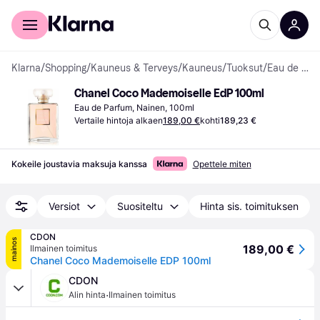
Kuluttajille
Yrityksille
Klarna
/
Shopping
/
Kauneus & Terveys
/
Kauneus
/
Tuoksut
/
Eau de Parfum
Chanel Coco Mademoiselle EdP 100ml
Eau de Parfum, Nainen, 100ml
Vertaile hintoja alkaen
189,00 €
kohti
189,23 €
Kokeile joustavia maksuja kanssa
Opettele miten
Versiot
Suositeltu
Hinta sis. toimituksen
CDON
mainos
189,00 €
Ilmainen toimitus
Chanel Coco Mademoiselle EDP 100ml
CDON
·
Alin hinta
Ilmainen toimitus