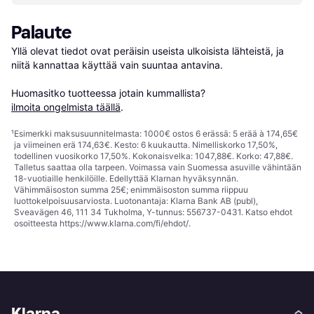
Palaute
Yllä olevat tiedot ovat peräisin useista ulkoisista lähteistä, ja 
niitä kannattaa käyttää vain suuntaa antavina.

Huomasitko tuotteessa jotain kummallista? 
ilmoita ongelmista täällä
.
¹
Esimerkki maksusuunnitelmasta: 1000€ ostos 6 erässä: 5 erää à 174,65€
ja viimeinen erä 174,63€. Kesto: 6 kuukautta. Nimelliskorko 17,50%,
todellinen vuosikorko 17,50%. Kokonaisvelka: 1047,88€. Korko: 47,88€.
Talletus saattaa olla tarpeen. Voimassa vain Suomessa asuville vähintään
18-vuotiaille henkilöille. Edellyttää Klarnan hyväksynnän.
Vähimmäisoston summa 25€; enimmäisoston summa riippuu
luottokelpoisuusarviosta. Luotonantaja: Klarna Bank AB (publ),
Sveavägen 46, 111 34 Tukholma, Y-tunnus: 556737-0431. Katso ehdot
osoitteesta
https://www.klarna.com/fi/ehdot/
.
Klarna