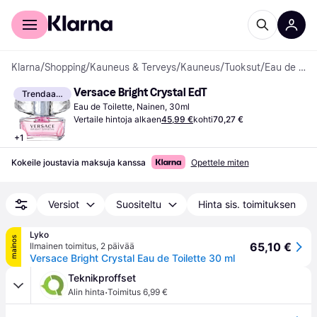
Kuluttajille
Yrityksille
Klarna
/
Shopping
/
Kauneus & Terveys
/
Kauneus
/
Tuoksut
/
Eau de Toilette
Versace Bright Crystal EdT
Trendaava
Eau de Toilette, Nainen, 30ml
Vertaile hintoja alkaen
45,99 €
kohti
70,27 €
+
1
Kokeile joustavia maksuja kanssa
Opettele miten
Versiot
Suositeltu
Hinta sis. toimituksen
Lyko
mainos
65,10 €
Ilmainen toimitus
,
2 päivää
Versace Bright Crystal Eau de Toilette 30 ml
Teknikproffset
·
Alin hinta
Toimitus 6,99 €