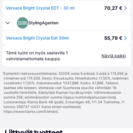
70,27 €
Versace Bright Crystal EDT - 30 ml
StylingAgenten
55,79 €
Versace Bright Crystal Edt 30ml
Tämä tuote on myös saatavilla 
1
Näytä kaikki
vahvistamattomalla 
kauppa
.
¹
Esimerkki maksusuunnitelmasta: 1000€ ostos 6 erässä: 5 erää à 174,65€ ja
viimeinen erä 174,63€. Kesto: 6 kuukautta. Nimelliskorko 17,50%, todellinen
vuosikorko 17,50%. Kokonaisvelka: 1047,88€. Korko: 47,88€. Talletus
saattaa olla tarpeen. Voimassa vain Suomessa asuville vähintään 18-
vuotiaille henkilöille. Edellyttää Klarnan hyväksynnän. Vähimmäisoston
summa 25€; enimmäisoston summa riippuu luottokelpoisuusarviosta.
Luotonantaja: Klarna Bank AB (publ), Sveavägen 46, 111 34 Tukholma, Y-
tunnus: 556737-0431. Katso ehdot osoitteesta
https://www.klarna.com/fi/ehdot/
.
Liittyvät tuotteet