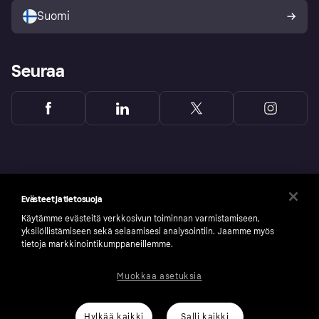
Suomi
Seuraa
Evästeet ja tietosuoja
Käytämme evästeitä verkkosivun toiminnan varmistamiseen,
yksilöllistämiseen sekä selaamisesi analysointiin. Jaamme myös
tietoja markkinointikumppaneillemme.
Muokkaa asetuksia
Copyright © 2005-2026 Klarna Bank AB (publ). Headquarters: Stockholm, Sweden. All
rights reserved. Klarna Bank AB (publ). Sveavägen 46, 111 34 Stockholm. Organization
number: 556737-0431
Hylkää kaikki
Salli kaikki