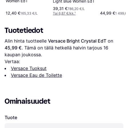
Women EdT
Light Blue Women EdT
39,31 €
786,20 €/L
12,40 €
44,99 €
165,33 €/L
Tai 6,87 €/kk.
¹
1 499,6
Tuotetiedot
Alin hinta tuotteelle 
Versace Bright Crystal EdT
 on 
45,99 €
. Tämä on tällä hetkellä halvin tarjous 
16
kaupan joukossa.
Vertaa:
Versace Tuoksut
Versace Eau de Toilette
Ominaisuudet
Tuote