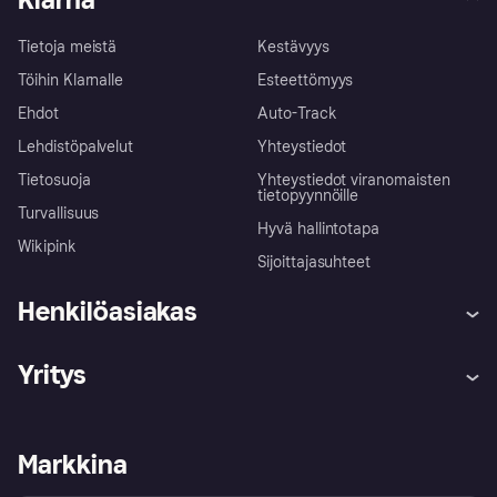
Tietoja meistä
Kestävyys
Töihin Klarnalle
Esteettömyys
Ehdot
Auto-Track
Lehdistöpalvelut
Yhteystiedot
Tietosuoja
Yhteystiedot viranomaisten
tietopyynnöille
Turvallisuus
Hyvä hallintotapa
Wikipink
Sijoittajasuhteet
Henkilöasiakas
Ohje
Reklamaatiot
Yritys
Kirjaudu sisään
Shoppaile turvallisesti Klarnalla
Kauppiastuki
Kehittäjät
Klarna app
Yksityisyysasetukset
Kirjaudu sisään yrityksenä
Operatiivinen tila
Markkina
Tutustu kauppoihin
Peruutusoikeutesi
Myy Klarnalla
Kumppanit ja integraatiot
Ostajan turva