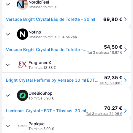
NordicFeel
Ilmainen toimitus
69,80 €
Versace Bright Crystal Eau de Toilette - 30 ml
Notino
Ilmainen toimitus
,
3-4 päivää
54,50 €
Versace Bright Crystal Eau de Toilette -tuoksu naisille 30 ml
Tai 3 maksua 18,67 €
FragranceX
Toimitus 13,88 €
52,35 €
Bright Crystal Perfume by Versace 30 ml EDT Spray for Women
Tai 9,15 €/kk.
¹
OneBioShop
Toimitus 5,90 €
70,27 €
Luminous Crystal - EDT - Tilavuus: 30 ml
Tai 3 maksua 24,06 €
Papique
Toimitus 5,90 €