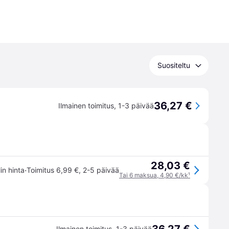
Suositeltu
36,27 €
Ilmainen toimitus
,
1-3 päivää
28,03 €
·
lin hinta
Toimitus 6,99 €
,
2-5 päivää
Tai 6 maksua, 4,90 €/kk
¹
Ilmainen toimitus
,
1-3 päivää