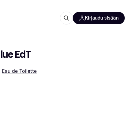
Kirjaudu sisään
totarvikkeet
rna?
Blue EdT
 
Eau de Toilette
 kategoriat