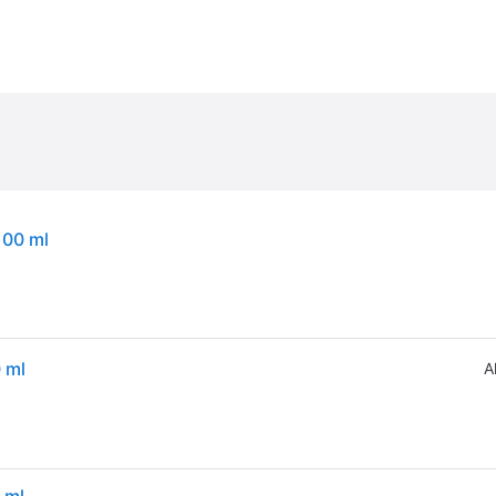
100 ml
 ml
A