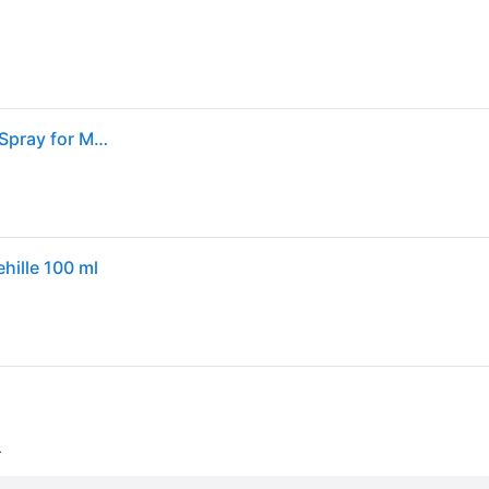
Big Pony Blue Cologne by Ralph Lauren 100 ml EDT Spray for Men
hille 100 ml
.