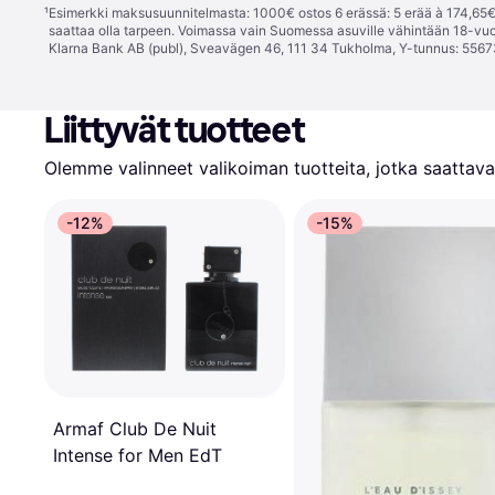
¹
Esimerkki maksusuunnitelmasta: 1000€ ostos 6 erässä: 5 erää à 174,65€ 
saattaa olla tarpeen. Voimassa vain Suomessa asuville vähintään 18-vuo
Klarna Bank AB (publ), Sveavägen 46, 111 34 Tukholma, Y-tunnus: 5567
Liittyvät tuotteet
Olemme valinneet valikoiman tuotteita, jotka saattavat
-12%
-15%
Armaf Club De Nuit
Intense for Men EdT