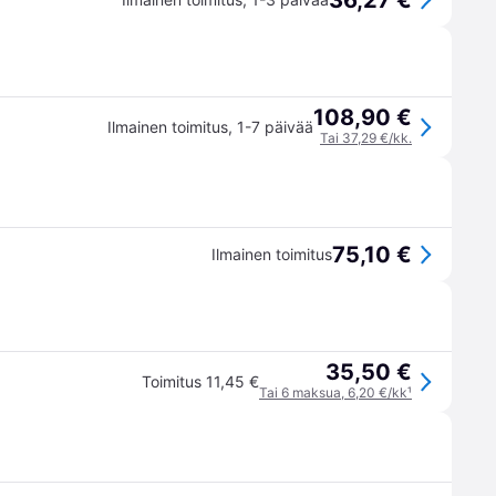
36,27 €
108,90 €
Ilmainen toimitus
,
1-7 päivää
Tai 37,29 €/kk.
75,10 €
Ilmainen toimitus
35,50 €
Toimitus 11,45 €
Tai 6 maksua, 6,20 €/kk
¹