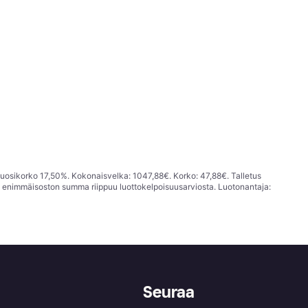
vuosikorko 17,50%. Kokonaisvelka: 1047,88€. Korko: 47,88€. Talletus
; enimmäisoston summa riippuu luottokelpoisuusarviosta. Luotonantaja:
Seuraa