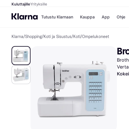
Kuluttajille
Yrityksille
Tutustu Klarnaan
Kauppa
App
Ohje
Klarna
/
Shopping
/
Koti ja Sisustus
/
Koti
/
Ompelukoneet
Kaupat
Ma
Booking.
Mak
Br
Gigantti
Mak
H&M
Mak
Broth
Peten Koi
kul
Wolt
Mak
Verta
Rah
Kokei
Mob
Kauppahakem