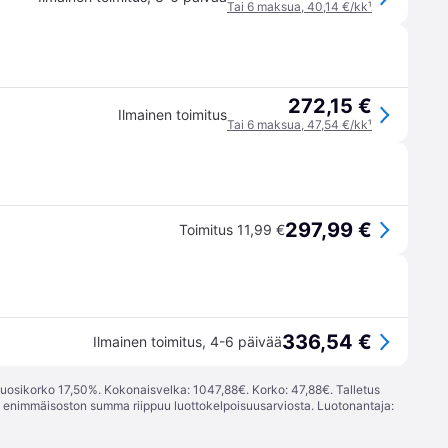
Tai 6 maksua, 40,14 €/kk
¹
272,15 €
Ilmainen toimitus
Tai 6 maksua, 47,54 €/kk
¹
297,99 €
Toimitus 11,99 €
336,54 €
Ilmainen toimitus
,
4-6 päivää
vuosikorko 17,50%. Kokonaisvelka: 1047,88€. Korko: 47,88€. Talletus
; enimmäisoston summa riippuu luottokelpoisuusarviosta. Luotonantaja: