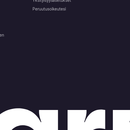
Yksityisyysasetukset
Peruutusoikeutesi
ten