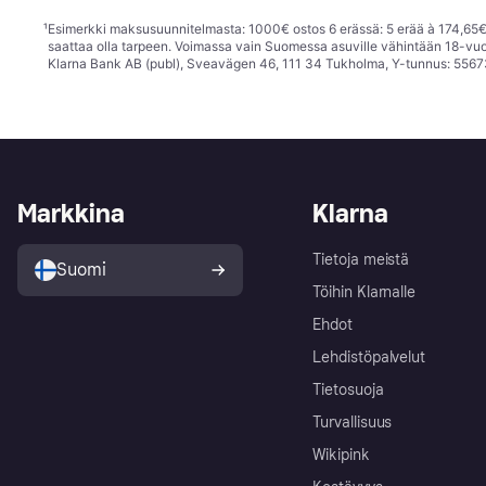
¹
Esimerkki maksusuunnitelmasta: 1000€ ostos 6 erässä: 5 erää à 174,65€ 
saattaa olla tarpeen. Voimassa vain Suomessa asuville vähintään 18-vuo
Klarna Bank AB (publ), Sveavägen 46, 111 34 Tukholma, Y-tunnus: 5567
Markkina
Klarna
Tietoja meistä
Suomi
Töihin Klarnalle
Ehdot
Lehdistöpalvelut
Tietosuoja
Turvallisuus
Wikipink