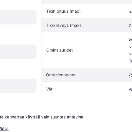
Tikin pituus (max)
5
Tikin leveys (max)
7
V
N
Ominaisuudet
N
K
Ompelenopeus
7
Väri
V
niitä kannattaa käyttää vain suuntaa antavina.

äällä
.