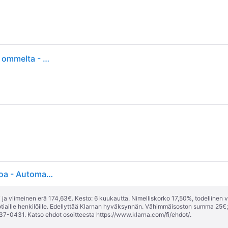
Brother FS40S - Ompelukone - tietokoneistettu - 40 ommelta - 5 yksivaiheista napinläpeä - LCD-näyttö
BROTHER FS40s elektroninen ompelukone - 40 pistoa - Automaattinen neulan langoitus - LCD-näyttö
ja viimeinen erä 174,63€. Kesto: 6 kuukautta. Nimelliskorko 17,50%, todellinen 
tiaille henkilöille. Edellyttää Klarnan hyväksynnän. Vähimmäisoston summa 25€
37-0431. Katso ehdot osoitteesta
https://www.klarna.com/fi/ehdot/
.