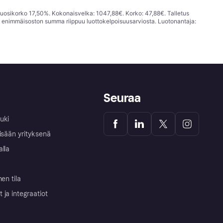
vuosikorko 17,50%. Kokonaisvelka: 1047,88€. Korko: 47,88€. Talletus
; enimmäisoston summa riippuu luottokelpoisuusarviosta. Luotonantaja:
Seuraa
uki
isään yrityksenä
alla
nen tila
ja integraatiot