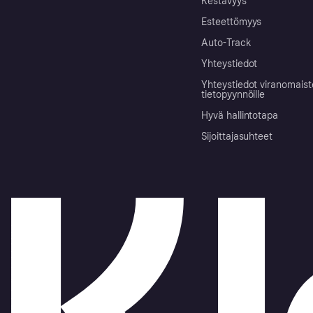
Kestävyys
Esteettömyys
Auto-Track
Yhteystiedot
Yhteystiedot viranomais
tietopyynnöille
Hyvä hallintotapa
Sijoittajasuhteet