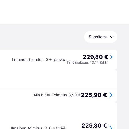
Suositeltu
229,80 €
Ilmainen toimitus
,
3-6 päivää
Tai 6 maksua, 40,14 €/kk
¹
225,90 €
·
Alin hinta
Toimitus 3,90 €
229,80 €
Ilmainen toimitus
,
3-6 päivää