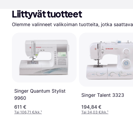
Liittyvät tuotteet
Olemme valinneet valikoiman tuotteita, jotka saattavat
Singer Quantum Stylist
Singer Talent 3323
9960
611 €
194,84 €
Tai 106,71 €/kk.
¹
Tai 34,03 €/kk.
¹