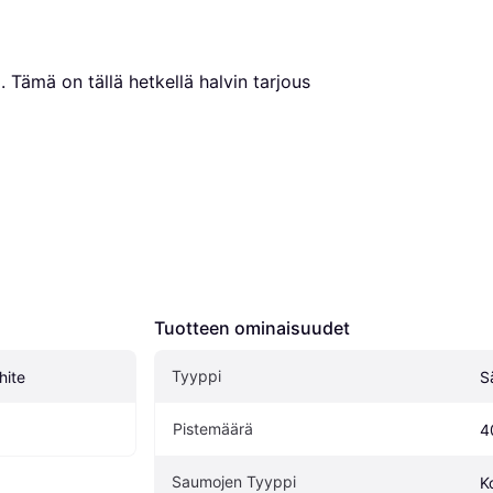
€
. Tämä on tällä hetkellä halvin tarjous 
Tuotteen ominaisuudet
Tyyppi
hite
S
Pistemäärä
4
Saumojen Tyyppi
K