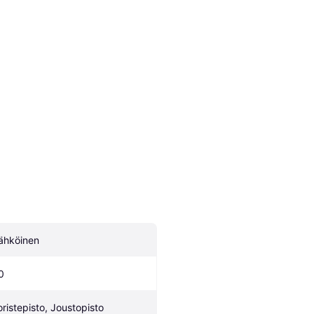
ähköinen
0
oristepisto, Joustopisto