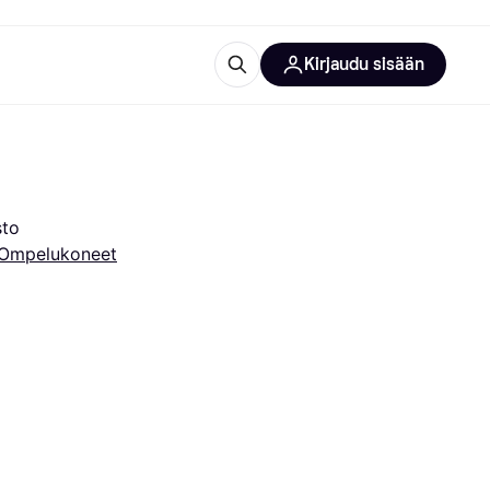
Kirjaudu sisään
totarvikkeet
rna?
sto
Ompelukoneet
 kategoriat