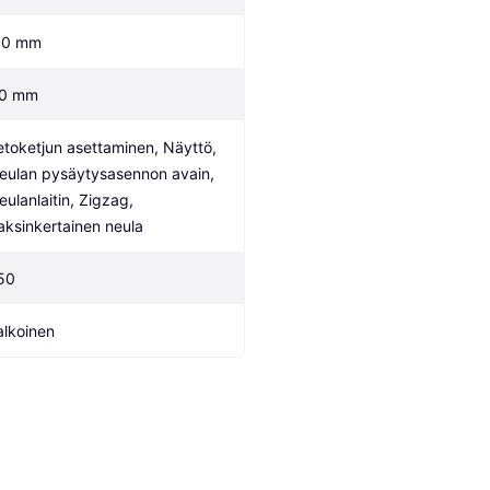
.0 mm
.0 mm
etoketjun asettaminen, Näyttö, 
eulan pysäytysasennon avain, 
eulanlaitin, Zigzag, 
aksinkertainen neula
50
alkoinen