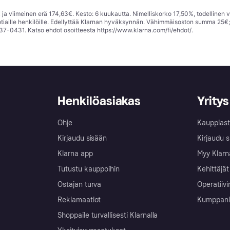
ja viimeinen erä 174,63€. Kesto: 6 kuukautta. Nimelliskorko 17,50%, todellinen 
tiaille henkilöille. Edellyttää Klarnan hyväksynnän. Vähimmäisoston summa 25€
37-0431. Katso ehdot osoitteesta
https://www.klarna.com/fi/ehdot/
.
Henkilöasiakas
Yritys
Ohje
Kauppiast
Kirjaudu sisään
Kirjaudu s
Klarna app
Myy Klarn
Tutustu kauppoihin
Kehittäjät
Ostajan turva
Operatiivi
Reklamaatiot
Kumppanit 
Shoppaile turvallisesti Klarnalla