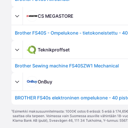
CS MEGASTORE
Teknikproffset
Brother Sewing machine FS40SZW1 Mechanical
OnBuy
¹
Esimerkki maksusuunnitelmasta: 1000€ ostos 6 erässä: 5 erää à 174,65€ 
saattaa olla tarpeen. Voimassa vain Suomessa asuville vähintään 18-vuo
Klarna Bank AB (publ), Sveavägen 46, 111 34 Tukholma, Y-tunnus: 5567