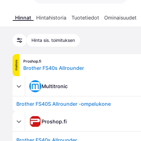
Hinnat
Hintahistoria
Tuotetiedot
Ominaisuudet
Hinta sis. toimituksen
Proshop.fi
mainos
Brother FS40s Allrounder
Multitronic
Brother FS40S Allrounder -ompelukone
Proshop.fi
Brother FS40s Allrounder