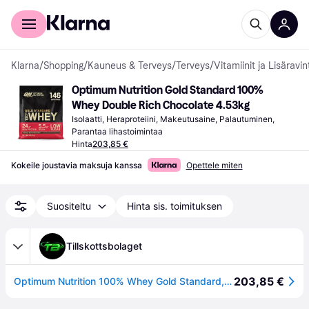
Kuluttajille
Yrityksille
Klarna
/
Shopping
/
Kauneus & Terveys
/
Terveys
/
Vitamiinit ja Lisäravin
Optimum Nutrition Gold Standard 100% 
Whey Double Rich Chocolate 4.53kg
Isolaatti, Heraproteiini, Makeutusaine, Palautuminen, 
Parantaa lihastoimintaa
Hinta
203,85 €
Kokeile joustavia maksuja kanssa
Opettele miten
Suositeltu
Hinta sis. toimituksen
Tillskottsbolaget
203,85 €
Optimum Nutrition 100% Whey Gold Standard, 4,54 kg (Double Rich Chocol