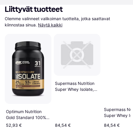
Liittyvät tuotteet
Olemme valinneet valikoiman tuotteita, jotka saattavat 
kiinnostaa sinua.
Näytä kaikki
Supermass Nutrition
Super Whey Isolate,
1300 g
Supermass Nutr
Optimum Nutrition
Super Whey Is
Gold Standard 100%
Chocolate Mil
Isolate Chocolate
52,93 €
84,54 €
84,54 €
1.3kg
930g