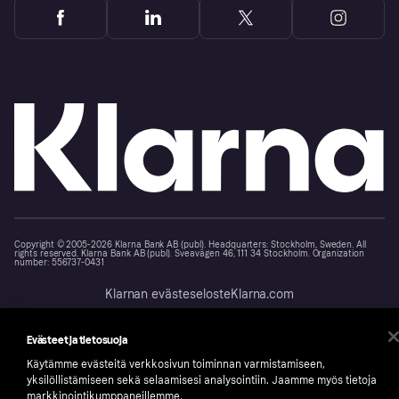
Copyright © 2005-2026 Klarna Bank AB (publ). Headquarters: Stockholm, Sweden. All
rights reserved. Klarna Bank AB (publ). Sveavägen 46, 111 34 Stockholm. Organization
number: 556737-0431
Klarnan evästeseloste
Klarna.com
Evästeet ja tietosuoja
Käytämme evästeitä verkkosivun toiminnan varmistamiseen,
yksilöllistämiseen sekä selaamisesi analysointiin. Jaamme myös tietoja
markkinointikumppaneillemme.