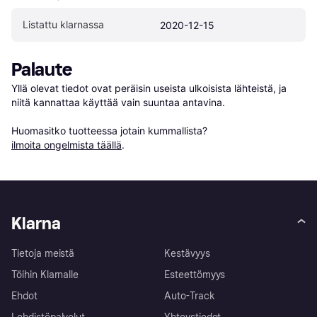
Listattu klarnassa
2020-12-15
Palaute
Yllä olevat tiedot ovat peräisin useista ulkoisista lähteistä, ja 
niitä kannattaa käyttää vain suuntaa antavina.

Huomasitko tuotteessa jotain kummallista? 
ilmoita ongelmista täällä
.
Klarna
Tietoja meistä
Kestävyys
Töihin Klarnalle
Esteettömyys
Ehdot
Auto-Track