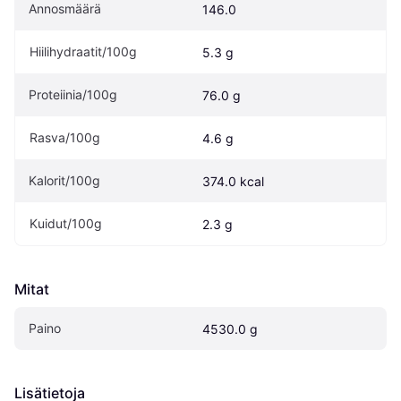
Annosmäärä
146.0
Hiilihydraatit/100g
5.3 g
Proteiinia/100g
76.0 g
Rasva/100g
4.6 g
Kalorit/100g
374.0 kcal
Kuidut/100g
2.3 g
Mitat
Paino
4530.0 g
Lisätietoja