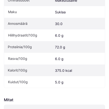
Ominaisuudet
Makeutusaine
Maku
Suklaa
Annosmäärä
30.0
Hiilihydraatit/100g
6.0 g
Proteiinia/100g
72.0 g
Rasva/100g
6.0 g
Kalorit/100g
375.0 kcal
Kuidut/100g
5.0 g
Mitat