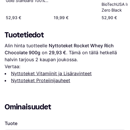
Gold Standard 100%
BioTechUSA Is
Isolate Chocolate
Zero Black
930g
52,93 €
19,99 €
52,90 €
Tuotetiedot
Alin hinta tuotteelle 
Nyttoteket Rocket Whey Rich 
Chocolate 900g
 on 
29,93 €
. Tämä on tällä hetkellä 
halvin tarjous 
2
 kaupan joukossa.
Vertaa:
Nyttoteket Vitamiinit ja Lisäravinteet
Nyttoteket Proteiinijauheet
Ominaisuudet
Tuote