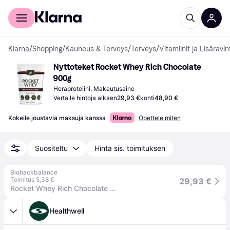
Kuluttajille
Yrityksille
Klarna
/
Shopping
/
Kauneus & Terveys
/
Terveys
/
Vitamiinit ja Lisäravin
Nyttoteket Rocket Whey Rich Chocolate 
900g
Heraproteiini, Makeutusaine
Vertaile hintoja alkaen
29,93 €
kohti
48,90 €
Kokeile joustavia maksuja kanssa
Opettele miten
Suositeltu
Hinta sis. toimituksen
Biohackbalance
Toimitus 5,38 €
29,93 €
Rocket Whey Rich Chocolate 900 g Nyttoteket
Healthwell