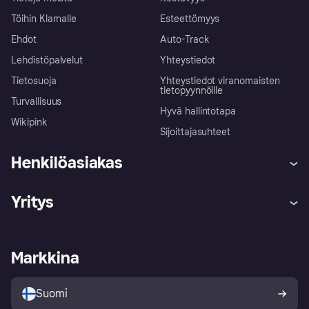
Töihin Klarnalle
Esteettömyys
Ehdot
Auto-Track
Lehdistöpalvelut
Yhteystiedot
Tietosuoja
Yhteystiedot viranomaisten
tietopyynnöille
Turvallisuus
Hyvä hallintotapa
Wikipink
Sijoittajasuhteet
Henkilöasiakas
Ohje
Reklamaatiot
Yritys
Kirjaudu sisään
Shoppaile turvallisesti Klarnalla
Kauppiastuki
Kehittäjät
Klarna app
Yksityisyysasetukset
Kirjaudu sisään yrityksenä
Operatiivinen tila
Markkina
Tutustu kauppoihin
Peruutusoikeutesi
Myy Klarnalla
Kumppanit ja integraatiot
Ostajan turva
Suomi