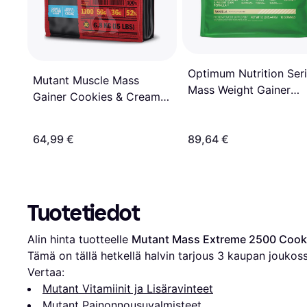
Optimum Nutrition Ser
Mutant Muscle Mass
Mass Weight Gainer
Gainer Cookies & Cream
Vanilla 5.44kg
6800g
64,99 €
89,64 €
Tuotetiedot
Alin hinta tuotteelle 
Mutant Mass Extreme 2500 Cook
Tämä on tällä hetkellä halvin tarjous 
3
 kaupan joukoss
Vertaa:
Mutant Vitamiinit ja Lisäravinteet
Mutant Painonnousuvalmisteet