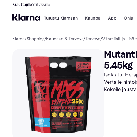
Kuluttajille
Yrityksille
Tutustu Klarnaan
Kauppa
App
Ohje
Klarna
/
Shopping
/
Kauneus & Terveys
/
Terveys
/
Vitamiinit ja Lisär
Kaupat
Ma
Booking.
Mak
Mutant 
Gigantti
Mak
H&M
Mak
5.45kg
Peten Koi
kul
Wolt
Mak
Isolaatti, Her
Rah
Vertaile hinto
Mob
Kokeile joust
Kauppahakem