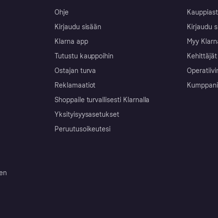
Ohje
Kauppiast
Kirjaudu sisään
Kirjaudu s
Klarna app
Myy Klarn
Tutustu kauppoihin
Kehittäjät
Ostajan turva
Operatiivi
Reklamaatiot
Kumppanit 
Shoppaile turvallisesti Klarnalla
Yksityisyysasetukset
Peruutusoikeutesi
ten