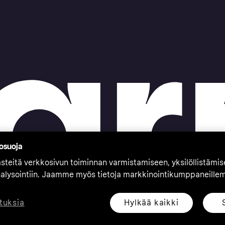
tosuoja
teitä verkkosivun toiminnan varmistamiseen, yksilöllistämi
nalysointiin. Jaamme myös tietoja markkinointikumppaneille
Hylkää kaikki
tuksia
eserved. Klarna Bank AB (publ). Sveavägen 46, 111 34