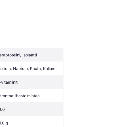
raproteiini, Isolaatti
alsium, Natrium, Rauta, Kalium
-vitamiinit
arantaa lihastoimintaa
9.0
1.0 g