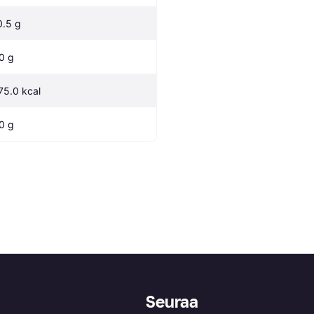
0.5 g
.0 g
75.0 kcal
.0 g
Seuraa