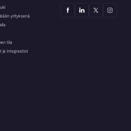
uki
isään yrityksenä
alla
nen tila
ja integraatiot