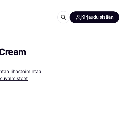
Kirjaudu sisään
totarvikkeet
rna?
Cream 
antaa lihastoimintaa
suvalmisteet
 kategoriat