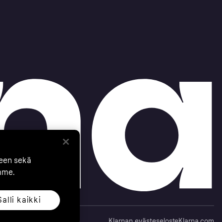
seen sekä
mme.
Salli kaikki
Klarnan evästeseloste
Klarna.com