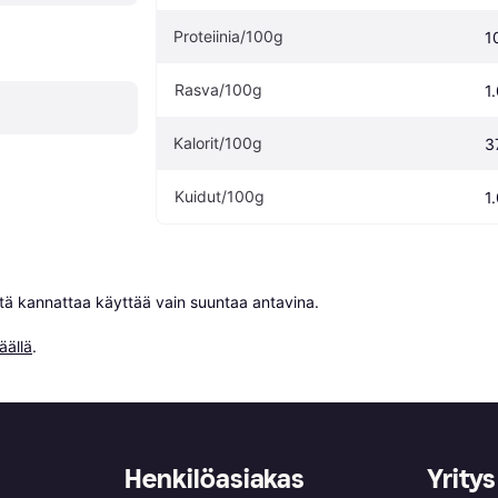
Proteiinia/100g
1
Rasva/100g
1
Kalorit/100g
3
Kuidut/100g
1
niitä kannattaa käyttää vain suuntaa antavina.

äällä
.
Henkilöasiakas
Yritys