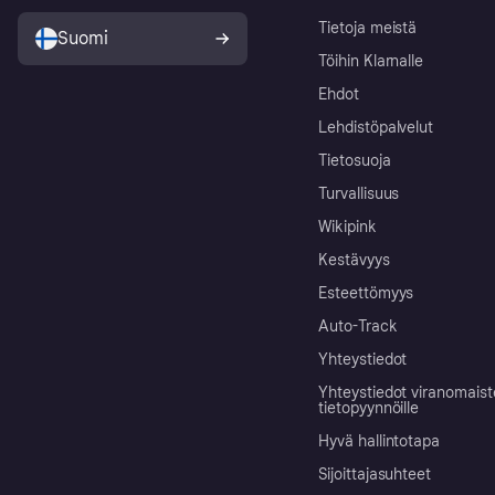
Tietoja meistä
Suomi
Töihin Klarnalle
Ehdot
Lehdistöpalvelut
Tietosuoja
Turvallisuus
Wikipink
Kestävyys
Esteettömyys
Auto-Track
Yhteystiedot
Yhteystiedot viranomais
tietopyynnöille
Hyvä hallintotapa
Sijoittajasuhteet