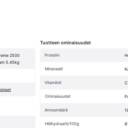
Tuotteen ominaisuudet
Proteiini
reme 2500 
He
eam 5.45kg
Mineraalit
K
Vitamiinit
C
isteet
Ominaisuudet
P
Annosmäärä
1
Hiilihydraatit/100g
8