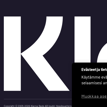
Evästeet ja tie
Käytämme eväs
selaamisesi a
Muokkaa ase
Copyright © 2005-2026 Klarna Bank AB (publ). Headquarters: Stockholm, Sweden. All rights r