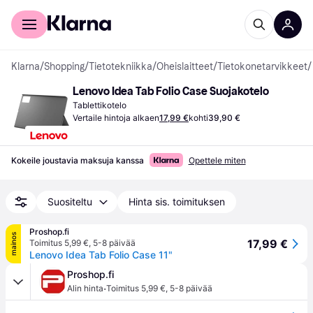
Kuluttajille
Yrityksille
Klarna
/
Shopping
/
Tietotekniikka
/
Oheislaitteet
/
Tietokonetarvikkeet
/
Lenovo Idea Tab Folio Case Suojakotelo
Tablettikotelo
Vertaile hintoja alkaen
17,99 €
kohti
39,90 €
Kokeile joustavia maksuja kanssa
Opettele miten
Suositeltu
Hinta sis. toimituksen
Proshop.fi
mainos
17,99 €
Toimitus 5,99 €
,
5-8 päivää
Lenovo Idea Tab Folio Case 11"
Proshop.fi
·
Alin hinta
Toimitus 5,99 €
,
5-8 päivää