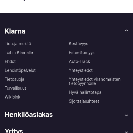
Klarna
Tietoja meistä
Kestävyys
Töihin Klarnalle
Esteettömyys
Ehdot
Auto-Track
Lehdistöpalvelut
Yhteystiedot
Tietosuoja
Yhteystiedot viranomaisten
tietopyynnöille
Turvallisuus
Hyvä hallintotapa
Wikipink
Sijoittajasuhteet
Henkilöasiakas
Ohje
Reklamaatiot
Yritys