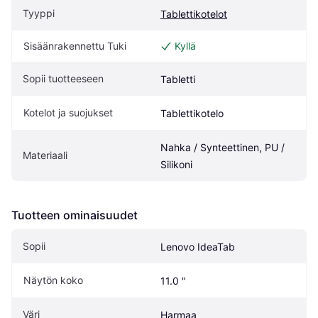
Tyyppi
Tablettikotelot
Sisäänrakennettu Tuki
Kyllä
Sopii tuotteeseen
Tabletti
Kotelot ja suojukset
Tablettikotelo
Nahka / Synteettinen, PU / 
Materiaali
Silikoni
Tuotteen ominaisuudet
Sopii
Lenovo IdeaTab
Näytön koko
11.0 "
Väri
Harmaa