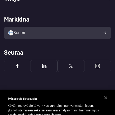
Kirjaudu sisään
Shoppaile turvallisesti Klarnalla
Kauppiastuki
Kehittäjät
Klarna app
Yksityisyysasetukset
Kirjaudu sisään yrityksenä
Operatiivinen tila
Markkina
Tutustu kauppoihin
Peruutusoikeutesi
Myy Klarnalla
Kumppanit ja integraatiot
Ostajan turva
Suomi
Seuraa
Evästeet ja tietosuoja
Käytämme evästeitä verkkosivun toiminnan varmistamiseen,
yksilöllistämiseen sekä selaamisesi analysointiin. Jaamme myös