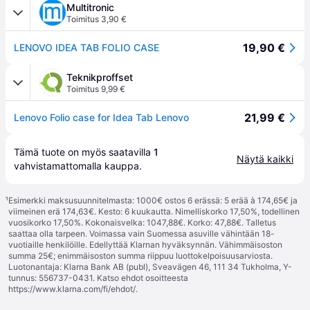
Multitronic
Toimitus 3,90 €
19,90 €
LENOVO IDEA TAB FOLIO CASE
Teknikproffset
Toimitus 9,99 €
21,99 €
Lenovo Folio case for Idea Tab Lenovo
Tämä tuote on myös saatavilla 
1
Näytä kaikki
vahvistamattomalla 
kauppa
.
¹
Esimerkki maksusuunnitelmasta: 1000€ ostos 6 erässä: 5 erää à 174,65€ ja
viimeinen erä 174,63€. Kesto: 6 kuukautta. Nimelliskorko 17,50%, todellinen
vuosikorko 17,50%. Kokonaisvelka: 1047,88€. Korko: 47,88€. Talletus
saattaa olla tarpeen. Voimassa vain Suomessa asuville vähintään 18-
vuotiaille henkilöille. Edellyttää Klarnan hyväksynnän. Vähimmäisoston
summa 25€; enimmäisoston summa riippuu luottokelpoisuusarviosta.
Luotonantaja: Klarna Bank AB (publ), Sveavägen 46, 111 34 Tukholma, Y-
tunnus: 556737-0431. Katso ehdot osoitteesta
https://www.klarna.com/fi/ehdot/
.