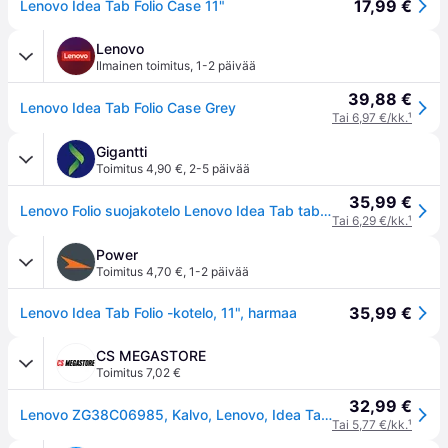
17,99 €
Lenovo Idea Tab Folio Case 11"
Lenovo
Ilmainen toimitus
,
1-2 päivää
39,88 €
Lenovo Idea Tab Folio Case Grey
Tai 6,97 €/kk.
¹
Gigantti
Toimitus 4,90 €
,
2-5 päivää
35,99 €
Lenovo Folio suojakotelo Lenovo Idea Tab tabletille (harmaa)
Tai 6,29 €/kk.
¹
Power
Toimitus 4,70 €
,
1-2 päivää
35,99 €
Lenovo Idea Tab Folio -kotelo, 11", harmaa
CS MEGASTORE
Toimitus 7,02 €
32,99 €
Lenovo ZG38C06985, Kalvo, Lenovo, Idea Tab, 27,9 cm (11), 312 g
Tai 5,77 €/kk.
¹