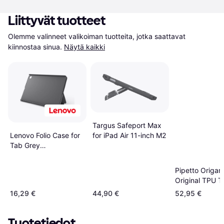
Liittyvät tuotteet
Olemme valinneet valikoiman tuotteita, jotka saattavat 
kiinnostaa sinua.
Näytä kaikki
Targus Safeport Max
Lenovo Folio Case for
for iPad Air 11-inch M2
Tab Grey
ZG38C06653
Pipetto Origam
Original TPU T
Case Protectiv
16,29 €
44,90 €
52,95 €
for iPad Pro 11
"1/2/3G (Dark 
Tuotetiedot