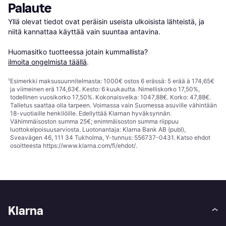
Palaute
Yllä olevat tiedot ovat peräisin useista ulkoisista lähteistä, ja 
niitä kannattaa käyttää vain suuntaa antavina.

Huomasitko tuotteessa jotain kummallista? 
ilmoita ongelmista täällä
.
¹
Esimerkki maksusuunnitelmasta: 1000€ ostos 6 erässä: 5 erää à 174,65€
ja viimeinen erä 174,63€. Kesto: 6 kuukautta. Nimelliskorko 17,50%,
todellinen vuosikorko 17,50%. Kokonaisvelka: 1047,88€. Korko: 47,88€.
Talletus saattaa olla tarpeen. Voimassa vain Suomessa asuville vähintään
18-vuotiaille henkilöille. Edellyttää Klarnan hyväksynnän.
Vähimmäisoston summa 25€; enimmäisoston summa riippuu
luottokelpoisuusarviosta. Luotonantaja: Klarna Bank AB (publ),
Sveavägen 46, 111 34 Tukholma, Y-tunnus: 556737-0431. Katso ehdot
osoitteesta
https://www.klarna.com/fi/ehdot/
.
Klarna