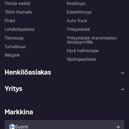
Tietoja meistä
Kestävyys
Töihin Klarnalle
Esteettömyys
Ehdot
Auto-Track
Lehdistöpalvelut
Yhteystiedot
Tietosuoja
Yhteystiedot viranomaisten
tietopyynnöille
Turvallisuus
Hyvä hallintotapa
Wikipink
Sijoittajasuhteet
Henkilöasiakas
Ohje
Reklamaatiot
Yritys
Kirjaudu sisään
Shoppaile turvallisesti Klarnalla
Kauppiastuki
Kehittäjät
Klarna app
Yksityisyysasetukset
Kirjaudu sisään yrityksenä
Operatiivinen tila
Markkina
Tutustu kauppoihin
Peruutusoikeutesi
Myy Klarnalla
Kumppanit ja integraatiot
Ostajan turva
Suomi