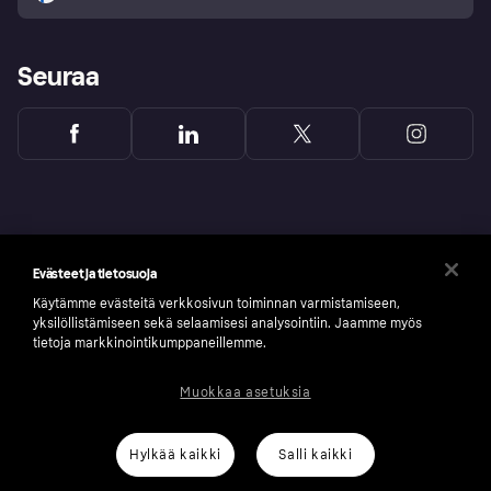
Seuraa
Evästeet ja tietosuoja
Käytämme evästeitä verkkosivun toiminnan varmistamiseen,
yksilöllistämiseen sekä selaamisesi analysointiin. Jaamme myös
tietoja markkinointikumppaneillemme.
Muokkaa asetuksia
Copyright © 2005-2026 Klarna Bank AB (publ). Headquarters: Stockholm, Sweden. All
rights reserved. Klarna Bank AB (publ). Sveavägen 46, 111 34 Stockholm. Organization
number: 556737-0431
Hylkää kaikki
Salli kaikki
Klarnan evästeseloste
Klarna.com