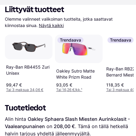
Liittyvät tuotteet
Olemme valinneet valikoiman tuotteita, jotka saattavat 
kiinnostaa sinua.
Näytä kaikki
Trendaava
Trendaava
Ray-Ban RB4455 Zuri
Ray-Ban RB22
Oakley Sutro Matte
Unisex
Bernard Miest
White Prizm Road
Aurinkolasit - 
99,47 €
93,05 €
118,35 €
Tai 3 maksua 34,06 €
Tai 16,26 €/kk.
¹
Tai 3 maksua 40,
Tuotetiedot
Alin hinta 
Oakley Sphaera Slash Miesten Aurinkolasit - 
Vaaleanpunainen
 on 
208,00 €
. Tämä on tällä hetkellä 
halvin tarjous yhdeltä jälleenmyyjältä.