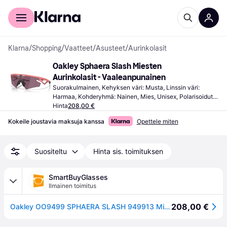
Kuluttajille
Yrityksille
Klarna
/
Shopping
/
Vaatteet
/
Asusteet
/
Aurinkolasit
Oakley Sphaera Slash Miesten 
Aurinkolasit - Vaaleanpunainen
Suorakulmainen, Kehyksen väri: Musta, Linssin väri: 
Harmaa, Kohderyhmä: Nainen, Mies, Unisex, Polarisoidut, 
UV-suojaus
Hinta
208,00 €
Kokeile joustavia maksuja kanssa
Opettele miten
Suositeltu
Hinta sis. toimituksen
SmartBuyGlasses
Ilmainen toimitus
208,00 €
Oakley OO9499 SPHAERA SLASH 949913 Miesten Aurinkolasit Vaaleanpunainen