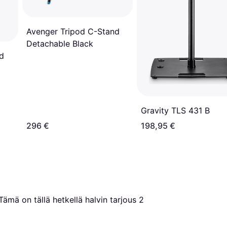
Avenger Tripod C-Stand
Detachable Black
od
Gravity TLS 431 B
296 €
198,95 €
 Tämä on tällä hetkellä halvin tarjous 
2