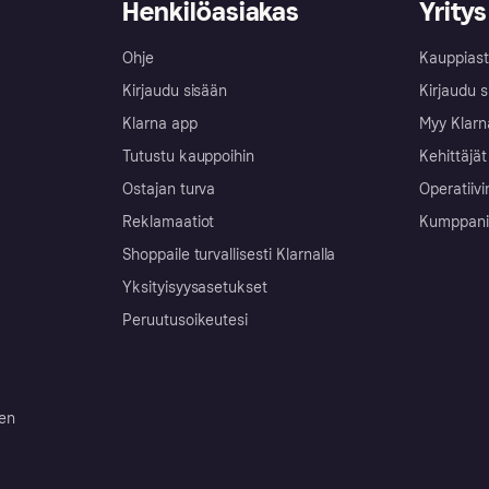
Henkilöasiakas
Yritys
Ohje
Kauppiast
Kirjaudu sisään
Kirjaudu s
Klarna app
Myy Klarn
Tutustu kauppoihin
Kehittäjät
Ostajan turva
Operatiivi
Reklamaatiot
Kumppanit 
Shoppaile turvallisesti Klarnalla
Yksityisyysasetukset
Peruutusoikeutesi
ten