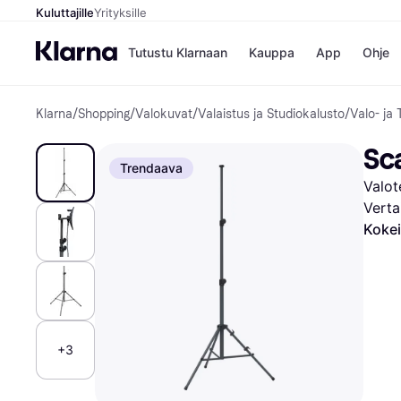
Kuluttajille
Yrityksille
Tutustu Klarnaan
Kauppa
App
Ohje
Klarna
/
Shopping
/
Valokuvat
/
Valaistus ja Studiokalusto
/
Valo- ja 
Kaupat
Ma
Booking.
Mak
Sc
Gigantti
Mak
Trendaava
H&M
Mak
Valot
Peten Koi
kul
Wolt
Mak
Verta
Rah
Kokei
Mob
Kauppahakem
+3