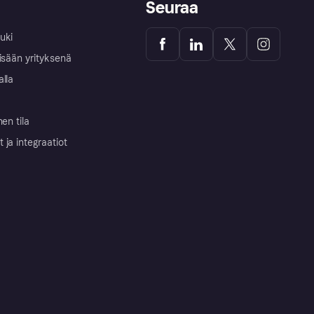
Seuraa
uki
isään yrityksenä
alla
nen tila
ja integraatiot