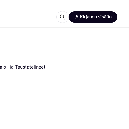
Kirjaudu sisään
totarvikkeet
rna?
alo- ja Taustatelineet
 kategoriat