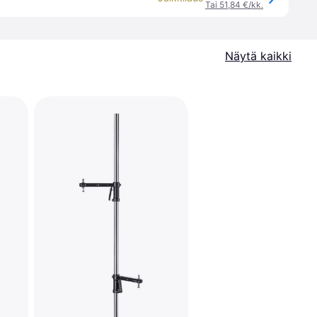
Tai 51,84 €/kk.
Näytä kaikki