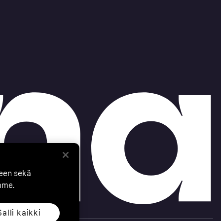
seen sekä
mme.
Salli kaikki