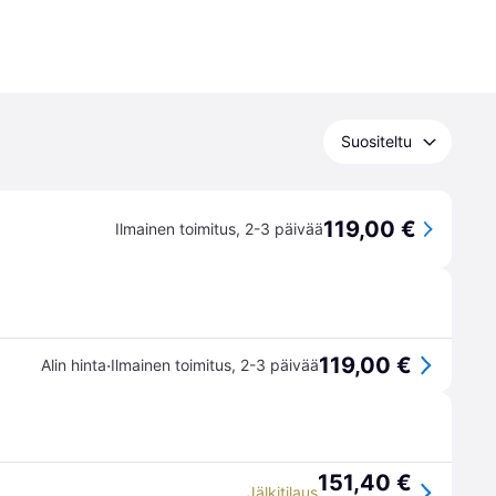
Suositeltu
119,00 €
Ilmainen toimitus
,
2-3 päivää
119,00 €
·
Alin hinta
Ilmainen toimitus
,
2-3 päivää
151,40 €
Jälkitilaus