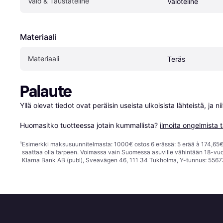
Valo & Taustateline
Valoteline
Materiaali
Materiaali
Teräs
Palaute
Yllä olevat tiedot ovat peräisin useista ulkoisista lähteistä, ja 
Huomasitko tuotteessa jotain kummallista? 
ilmoita ongelmista t
¹
Esimerkki maksusuunnitelmasta: 1000€ ostos 6 erässä: 5 erää à 174,65€ 
saattaa olla tarpeen. Voimassa vain Suomessa asuville vähintään 18-vuo
Klarna Bank AB (publ), Sveavägen 46, 111 34 Tukholma, Y-tunnus: 5567