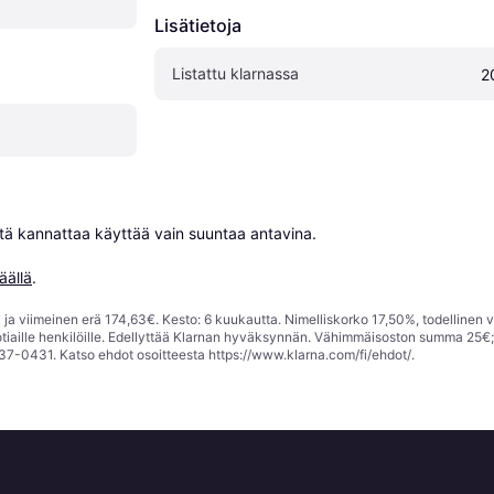
Lisätietoja
Listattu klarnassa
2
niitä kannattaa käyttää vain suuntaa antavina.

äällä
.
ja viimeinen erä 174,63€. Kesto: 6 kuukautta. Nimelliskorko 17,50%, todellinen 
tiaille henkilöille. Edellyttää Klarnan hyväksynnän. Vähimmäisoston summa 25€
37-0431. Katso ehdot osoitteesta
https://www.klarna.com/fi/ehdot/
.