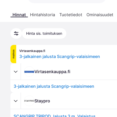
Hinnat
Hintahistoria
Tuotetiedot
Ominaisuudet
Hinta sis. toimituksen
Virtasenkauppa.fi
mainos
3-jalkainen jalusta Scangrip-valaisimeen
Virtasenkauppa.fi
3-jalkainen jalusta Scangrip-valaisimeen
Staypro
SCANGRIP TRIPOD Jalusta 3 m, Valaistus