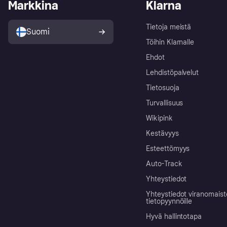
Markkina
Klarna
Tietoja meistä
Suomi
Töihin Klarnalle
Ehdot
Lehdistöpalvelut
Tietosuoja
Turvallisuus
Wikipink
Kestävyys
Esteettömyys
Auto-Track
Yhteystiedot
Yhteystiedot viranomais
tietopyynnöille
Hyvä hallintotapa