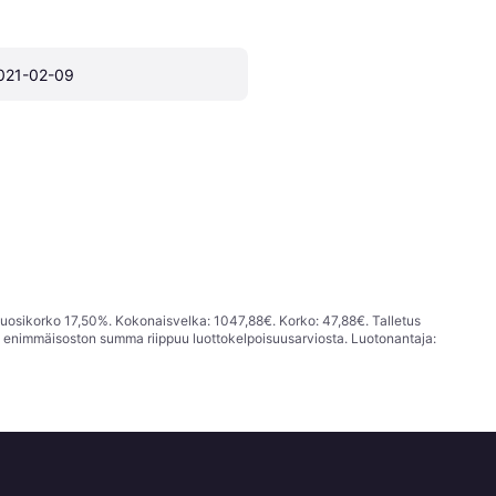
021-02-09
vuosikorko 17,50%. Kokonaisvelka: 1047,88€. Korko: 47,88€. Talletus
; enimmäisoston summa riippuu luottokelpoisuusarviosta. Luotonantaja: