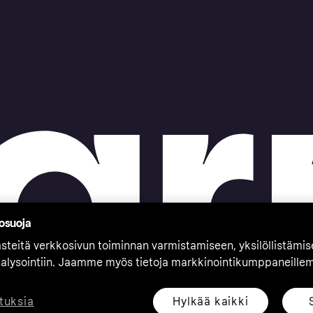
tosuoja
teitä verkkosivun toiminnan varmistamiseen, yksilöllistämi
nalysointiin. Jaamme myös tietoja markkinointikumppaneille
Hylkää kaikki
tuksia