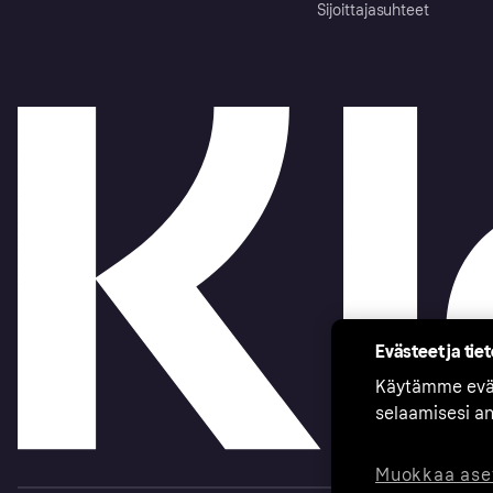
Sijoittajasuhteet
Evästeet ja tie
Käytämme eväs
selaamisesi a
Muokkaa ase